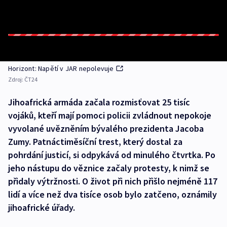
Horizont: Napětí v JAR nepolevuje
Zdroj:
ČT24
Jihoafrická armáda začala rozmisťovat 25 tisíc
vojáků, kteří mají pomoci policii zvládnout nepokoje
vyvolané uvězněním bývalého prezidenta Jacoba
Zumy. Patnáctiměsíční trest, který dostal za
pohrdání justicí, si odpykává od minulého čtvrtka. Po
jeho nástupu do věznice začaly protesty, k nimž se
přidaly výtržnosti. O život při nich přišlo nejméně 117
lidí a více než dva tisíce osob bylo zatčeno, oznámily
jihoafrické úřady.