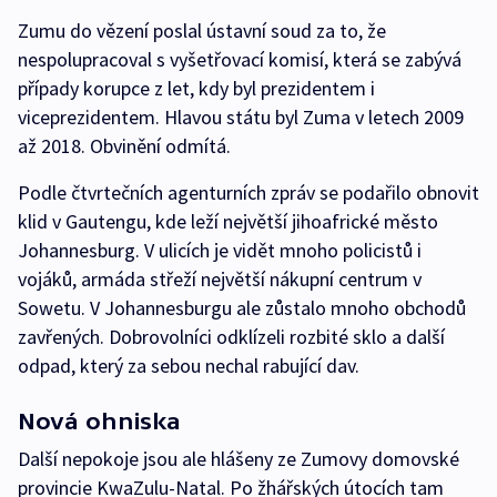
Zumu do vězení poslal ústavní soud za to, že
nespolupracoval s vyšetřovací komisí, která se zabývá
případy korupce z let, kdy byl prezidentem i
viceprezidentem. Hlavou státu byl Zuma v letech 2009
až 2018. Obvinění odmítá.
Podle čtvrtečních agenturních zpráv se podařilo obnovit
klid v Gautengu, kde leží největší jihoafrické město
Johannesburg. V ulicích je vidět mnoho policistů i
vojáků, armáda střeží největší nákupní centrum v
Sowetu. V Johannesburgu ale zůstalo mnoho obchodů
zavřených. Dobrovolníci odklízeli rozbité sklo a další
odpad, který za sebou nechal rabující dav.
Nová ohniska
Další nepokoje jsou ale hlášeny ze Zumovy domovské
provincie KwaZulu-Natal. Po žhářských útocích tam