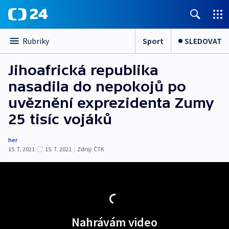
Sport
SLEDOVAT
Rubriky
Jihoafrická republika
nasadila do nepokojů po
uvěznění exprezidenta Zumy
25 tisíc vojáků
her
15. 7. 2021
15. 7. 2021
|
Zdroj:
ČTK
Nahrávám video