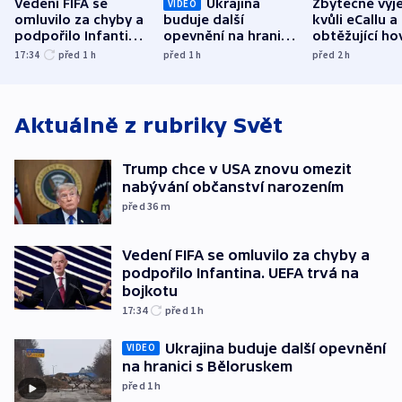
Vedení FIFA se
Ukrajina
Zbytečné výj
VIDEO
omluvilo za chyby a
buduje další
kvůli eCallu a
podpořilo Infantina.
opevnění na hranici
obtěžující ho
UEFA trvá na
s Běloruskem
zdržují záchr
17:34
před 1
h
před 1
h
před 2
h
bojkotu
Aktuálně z rubriky
Svět
Trump chce v USA znovu omezit
nabývání občanství narozením
před 36
m
Vedení FIFA se omluvilo za chyby a
podpořilo Infantina. UEFA trvá na
bojkotu
17:34
před 1
h
Ukrajina buduje další opevnění
VIDEO
na hranici s Běloruskem
před 1
h