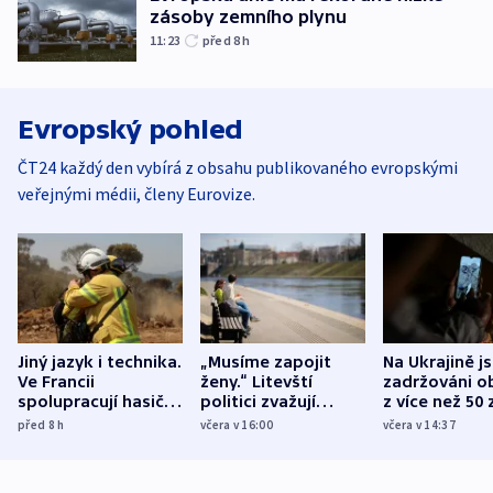
zásoby zemního plynu
11:23
před 8
h
Evropský pohled
ČT24 každý den vybírá z obsahu publikovaného evropskými
veřejnými médii, členy Eurovize.
Jiný jazyk i technika.
„Musíme zapojit
Na Ukrajině j
Ve Francii
ženy.“ Litevští
zadržováni o
spolupracují hasiči z
politici zvažují
z více než 50 
různých zemí
dohodu o
Bojovali na s
před 8
h
včera v 16:00
včera v 14:37
demografii
Ruska