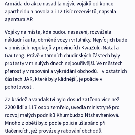
Armáda do akce nasadila nejvíc vojáků od konce
apartheidu a povolala i 12 tisíc rezervistů, napsala
agentura AP.
Vojáky na místa, kde budou nasazeni, rozvážela
nákladní auta, obrněné vozy i vrtulníky. Nejvíc jich bude
v ohniscích nepokojů v provinciích KwaZulu-Natal a
Gauteng. Právě v tamních chudinských částech byly
protesty v minulých dnech nejbouřlivější. Ve městech
přerostly v rabování a vykrádání obchodů. I v ostatních
částech JAR, které byly klidnější, je policie v
pohotovosti.
Za krádež a vandalství bylo dosud zatčeno více než
2200 lidí a 117 osob zemřelo, uvedla ministryně pro
rozvoj malých podniků Khumbudzo Ntshavheniová.
Mnoho z obětí bylo podle policie ušlapáno při
tlačenicích, jež provázely rabování obchodů.