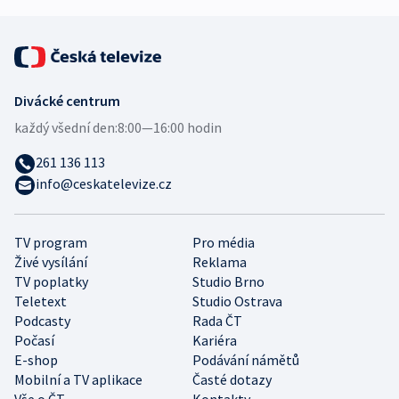
Divácké centrum
každý všední den:
8:00—16:00 hodin
261 136 113
info@ceskatelevize.cz
TV program
Pro média
Živé vysílání
Reklama
TV poplatky
Studio Brno
Teletext
Studio Ostrava
Podcasty
Rada ČT
Počasí
Kariéra
E-shop
Podávání námětů
Mobilní a TV aplikace
Časté dotazy