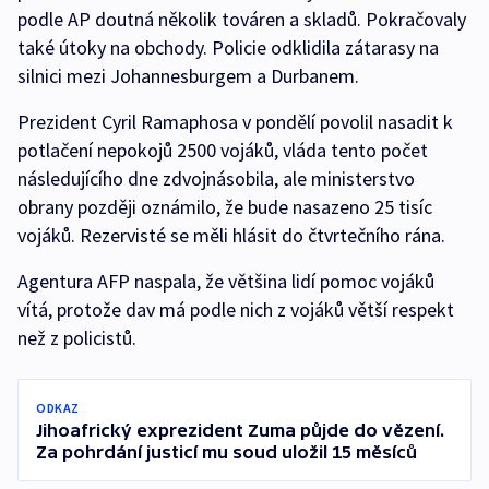
podle AP doutná několik továren a skladů. Pokračovaly
také útoky na obchody. Policie odklidila zátarasy na
silnici mezi Johannesburgem a Durbanem.
Prezident Cyril Ramaphosa v pondělí povolil nasadit k
potlačení nepokojů 2500 vojáků, vláda tento počet
následujícího dne zdvojnásobila, ale ministerstvo
obrany později oznámilo, že bude nasazeno 25 tisíc
vojáků. Rezervisté se měli hlásit do čtvrtečního rána.
Agentura AFP naspala, že většina lidí pomoc vojáků
vítá, protože dav má podle nich z vojáků větší respekt
než z policistů.
ODKAZ
Jihoafrický exprezident Zuma půjde do vězení.
Za pohrdání justicí mu soud uložil 15 měsíců