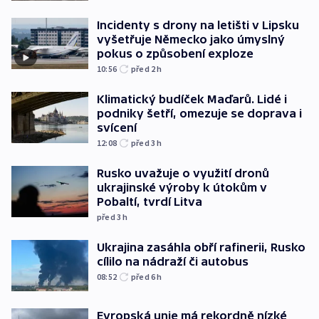
Incidenty s drony na letišti v Lipsku
vyšetřuje Německo jako úmyslný
pokus o způsobení exploze
10:56
před 2
h
Klimatický budíček Maďarů. Lidé i
podniky šetří, omezuje se doprava i
svícení
12:08
před 3
h
Rusko uvažuje o využití dronů
ukrajinské výroby k útokům v
Pobaltí, tvrdí Litva
před 3
h
Ukrajina zasáhla obří rafinerii, Rusko
cílilo na nádraží či autobus
08:52
před 6
h
Evropská unie má rekordně nízké