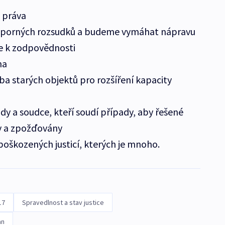
 práva
 sporných rozsudků a budeme vymáhat nápravu
e k zodpovědnosti
na
ba starých objektů pro rozšíření kapacity
dy a soudce, kteří soudí případy, aby řešené
y a zpožďovány
oškozených justicí, kterých je mnoho.
17
Spravedlnost a stav justice
an