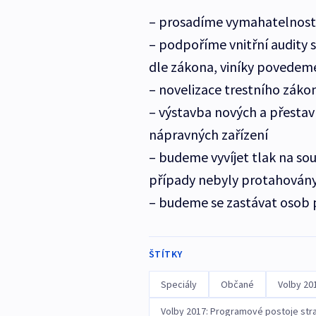
– prosadíme vymahatelnost
– podpoříme vnitřní audity
dle zákona, viníky povedem
– novelizace trestního záko
– výstavba nových a přestav
nápravných zařízení
– budeme vyvíjet tlak na sou
případy nebyly protahován
– budeme se zastávat osob p
ŠTÍTKY
Speciály
Občané
Volby 20
Volby 2017: Programové postoje str