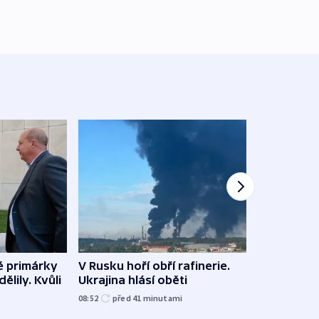
é primárky
V Rusku hoří obří rafinerie.
Němec
ělily. Kvůli
Ukrajina hlásí oběti
s ním
letiš
08:52
před 41
minutami
před 4