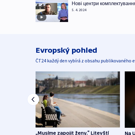
Нові центри комплектуванн
5. 4. 2024
Evropský pohled
ČT24 každý den vybírá z obsahu publikovaného e
„Musíme zapojit ženy.“ Litevští
Na U