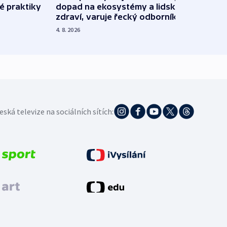
é praktiky
dopad na ekosystémy a lidské
Franc
zdraví, varuje řecký odborník
požá
4. 8. 2026
3. 8. 20
eská televize na sociálních sítích: