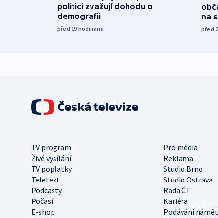
politici zvažují dohodu o
obča
demografii
na 
před 19
hodinami
před 
TV program
Pro média
Živé vysílání
Reklama
TV poplatky
Studio Brno
Teletext
Studio Ostrava
Podcasty
Rada ČT
Počasí
Kariéra
E-shop
Podávání námět