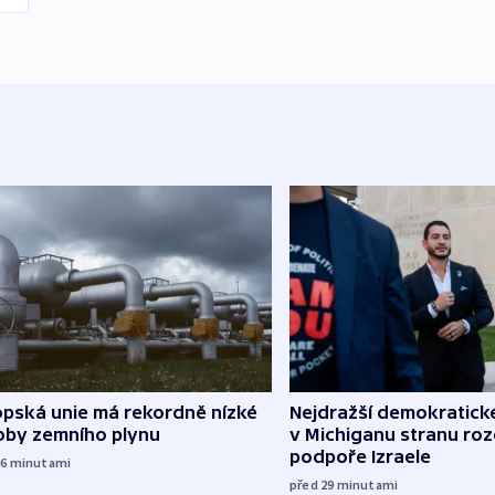
opská unie má rekordně nízké
Nejdražší demokratick
oby zemního plynu
v Michiganu stranu rozd
podpoře Izraele
16
minutami
před 29
minutami