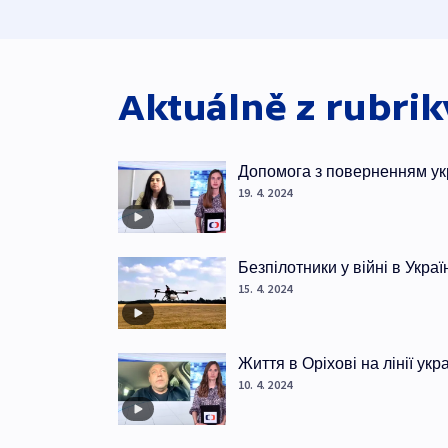
Aktuálně z rubri
Допомога з поверненням ук
19. 4. 2024
Безпілотники у війні в Украї
15. 4. 2024
Життя в Оріхові на лінії ук
10. 4. 2024