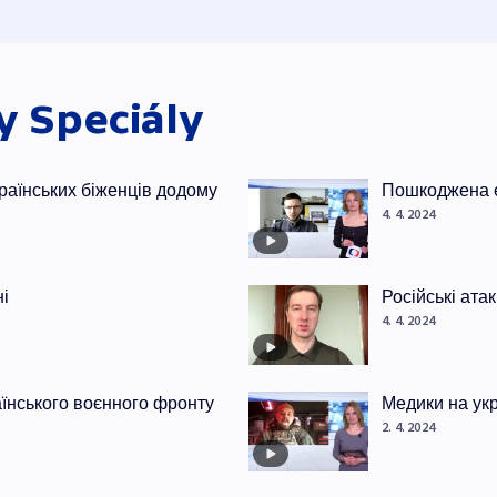
ky
Speciály
раїнських біженців додому
Пошкоджена е
4. 4. 2024
ні
Російські ата
4. 4. 2024
раїнського воєнного фронту
Медики на ук
2. 4. 2024