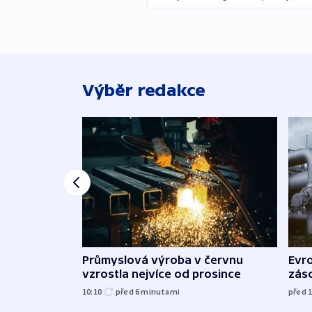
Výběr redakce
Průmyslová výroba v červnu
Evr
vzrostla nejvíce od prosince
zás
10:10
před 6
minutami
před 