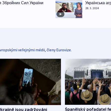
я Збройних Сил України
Українська аг
28. 3. 2024
vropskými veřejnými médii, členy Eurovize.
Španělský pořadatel fe
krajině jsou zadržováni