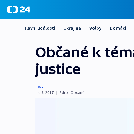
Hlavní události
Ukrajina
Volby
Domácí
Občané k téma
justice
mop
14. 9. 2017
|
Zdroj:
Občané