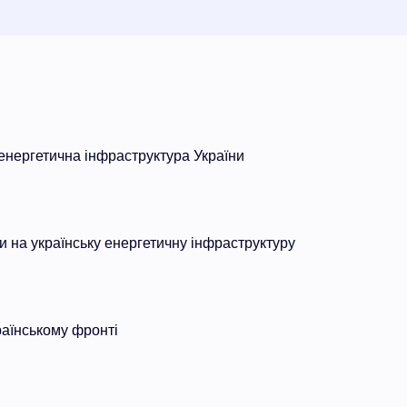
нергетична інфраструктура України
ки на українську енергетичну інфраструктуру
раїнському фронті