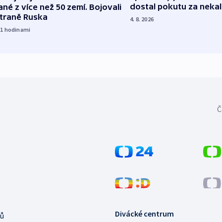
dostal pokutu za nekal
né z více než 50 zemí. Bojovali
straně Ruska
4. 8. 2026
21
hodinami
Č
Divácké centrum
ů