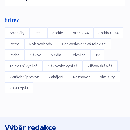
ŠTÍTKY
Speciály
1991
Archiv
Archiv 24
Archiv ČT24
Retro
Rok svobody
Československá televize
Praha
Žižkov
Média
Televize
TV
Televizní vysílač
Žižkovský vysílač
Žižkovská věž
Zkušební provoz
Zahájení
Rozhovor
Aktuality
30 let zpět
Výběr redakce