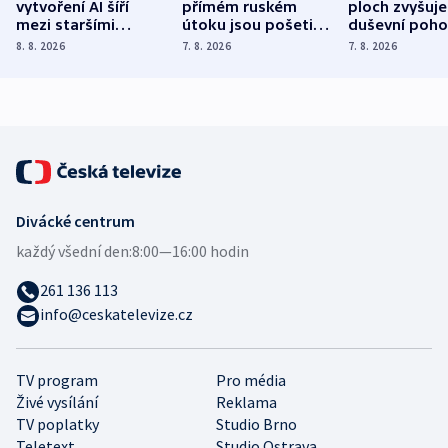
vytvoření AI šíří
přímém ruském
ploch zvyšuje
mezi staršími
útoku jsou pošetilé,
duševní poho
Poláky nebezpečné
míní estonský
ukázala
8. 8. 2026
7. 8. 2026
7. 8. 2026
zdravotní rady
bezpečnostní
mezinárodní 
expert
Divácké centrum
každý všední den:
8:00—16:00 hodin
261 136 113
info@ceskatelevize.cz
TV program
Pro média
Živé vysílání
Reklama
TV poplatky
Studio Brno
Teletext
Studio Ostrava