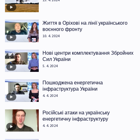
Життя в Оріхові на лінії українського
воєнного фронту
10. 4. 2024
Нові центри комплектування Збройних
Сил України
5. 4. 2024
Пошкоджена енергетична
інфраструктура України
4. 4. 2024
Російські атаки на українську
енергетичну інфраструктуру
4. 4. 2024