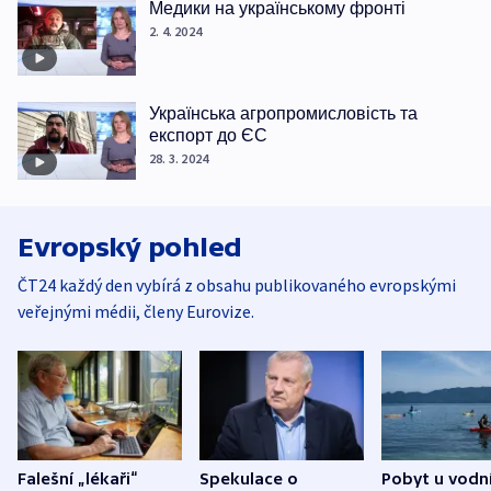
Медики на українському фронті
2. 4. 2024
Українська агропромисловість та
експорт до ЄС
28. 3. 2024
Evropský pohled
ČT24 každý den vybírá z obsahu publikovaného evropskými
veřejnými médii, členy Eurovize.
Falešní „lékaři“
Spekulace o
Pobyt u vodn