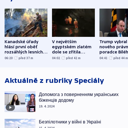
Kanadské úřady
V největším
Trump vybral
hlásí první oběť
egyptském zlatém
nového právn
rozsáhlých lesních
dole se zřítila
poradce Bílé
požárů
hornina, jeden
domu
06:20
před 37
m
04:02
před 42
m
04:41
před 44
člověk zemřel
Aktuálně z rubriky
Speciály
Допомога з поверненням українських
біженців додому
19. 4. 2024
Безпілотники у війні в Україні
15. 4. 2024