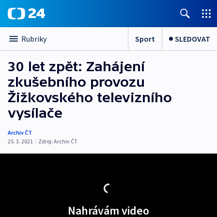
Sport
SLEDOVAT
Rubriky
30 let zpět: Zahájení
zkušebního provozu
Žižkovského televizního
vysílače
Archiv ČT
25. 3. 2021
|
Zdroj:
Archiv ČT
Nahrávám video