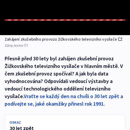
Zahájení zkušebního provozu žižkovského televizního vysílače
Zdroj:
Archiv ČT
Přesně před 30 lety byl zahájen zkušební provoz
Žižkovského televizního vysílače v hlavním městě. V
čem zkušební provoz spočíval? A jak byla data
vyhodnocována? Odpovídali vedoucí výstavby a
vedoucí technologického oddělení televizního
vysílače.
Vraťte se každý den na chvíli o 30 let zpět a
podívejte se, jaké okamžiky přinesl rok 1991.
ODKAZ
30 let zpět