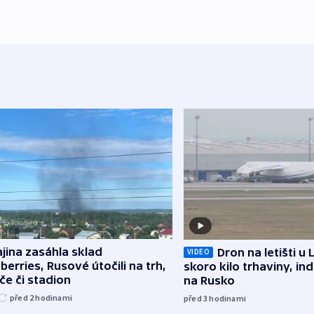
jina zasáhla sklad
Dron na letišti u 
VIDEO
berries, Rusové útočili na trh,
skoro kilo trhaviny, ind
če či stadion
na Rusko
před 2
hodinami
před 3
hodinami