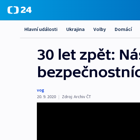
Hlavní události
Ukrajina
Volby
Domácí
30 let zpět: 
bezpečnostníc
vog
20. 9. 2020
|
Zdroj:
Archiv ČT