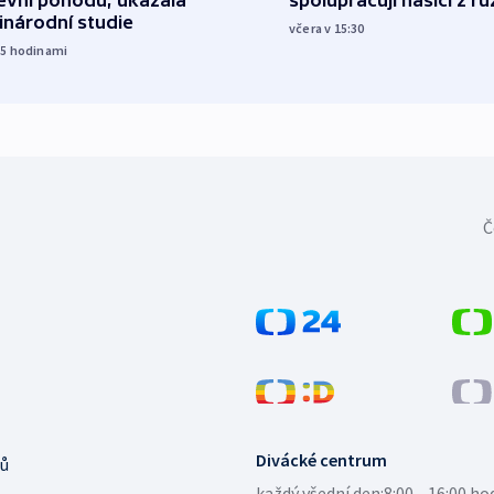
evní pohodu, ukázala
inárodní studie
včera v 15:30
15
hodinami
Č
Divácké centrum
ů
každý všední den:
8:00—16:00 ho