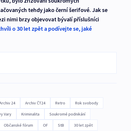
tku, bylo zřizování soukromých
čovaných tehdy jako černí šerifové. Jak se
i nimi brzy objevovat bývalí příslušníci
víli o 30 let zpět a podívejte se, jaké
Archiv 24
Archiv ČT24
Retro
Rok svobody
vy Vary
Kriminalita
Soukromé podnikání
Občanské fórum
OF
StB
30 let zpět