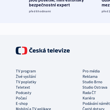
jsou pošetilé, míní estonský
duš
bezpečnostní expert
mez
před 6
hodinami
před 
TV program
Pro média
Živé vysílání
Reklama
TV poplatky
Studio Brno
Teletext
Studio Ostrava
Podcasty
Rada ČT
Počasí
Kariéra
E-shop
Podávání námět
Mobilní a TV aplikace
Časté dotazy