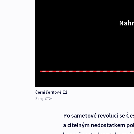
Nahr
Černí šerifové
Zdroj:
ČT24
Po sametové revoluci se Če
a citelným nedostatkem poli