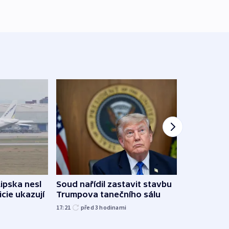
Lipska nesl
Soud nařídil zastavit stavbu
Žido
icie ukazují
Trumpova tanečního sálu
břehu
kriti
17:21
před 3
hodinami
před 3