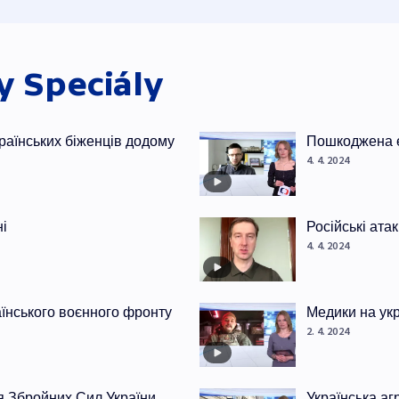
ky
Speciály
раїнських біженців додому
Пошкоджена е
4. 4. 2024
ні
Російські ата
4. 4. 2024
раїнського воєнного фронту
Медики на ук
2. 4. 2024
я Збройних Сил України
Українська аг