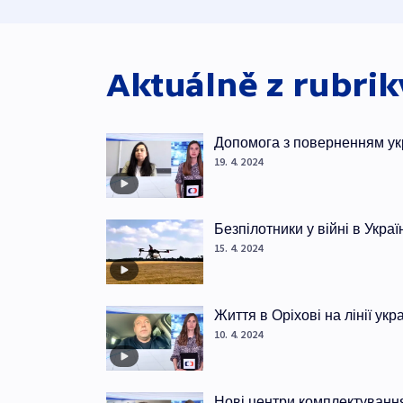
Aktuálně z rubri
Допомога з поверненням ук
19. 4. 2024
Безпілотники у війні в Украї
15. 4. 2024
Життя в Оріхові на лінії ук
10. 4. 2024
Нові центри комплектуванн