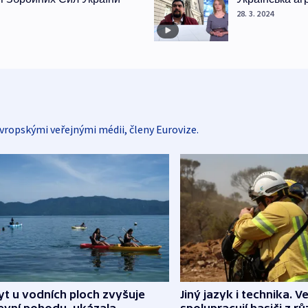
28. 3. 2024
vropskými veřejnými médii, členy Eurovize.
Jiný jazyk i technika. Ve
t u vodních ploch zvyšuje
spolupracují hasiči z r