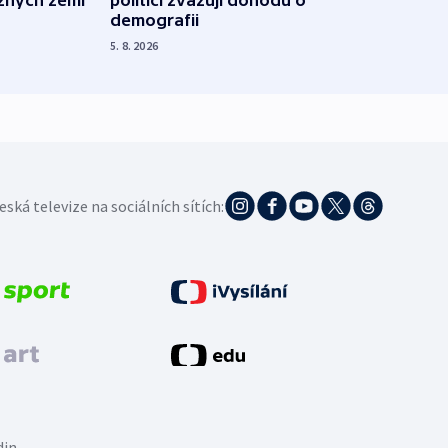
občan
demografii
na s
5. 8. 2026
5. 8. 20
eská televize na sociálních sítích:
din