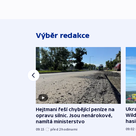
Výběr redakce
Ukra
Hejtmani řeší chybějící peníze na
Wild
opravu silnic. Jsou nenárokové,
hasi
namítá ministerstvo
09:02
09:15
před 2
hodinami