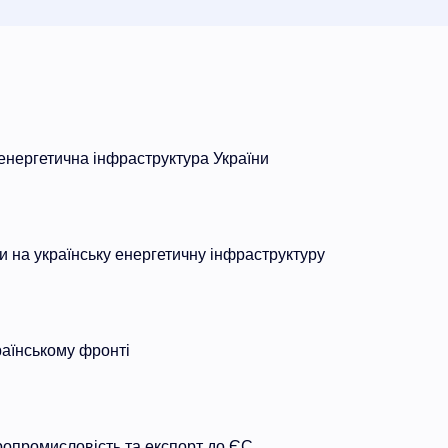
нергетична інфраструктура України
ки на українську енергетичну інфраструктуру
раїнському фронті
ропромисловість та експорт до ЄС