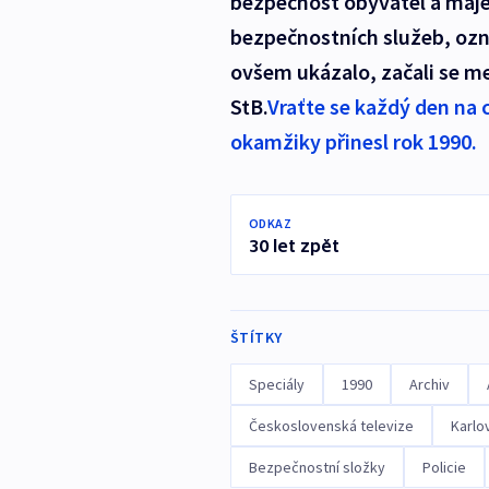
bezpečnost obyvatel a maje
bezpečnostních služeb, ozna
ovšem ukázalo, začali se mez
StB.
Vraťte se každý den na ch
okamžiky přinesl rok 1990.
ODKAZ
30 let zpět
ŠTÍTKY
Speciály
1990
Archiv
Československá televize
Karlo
Bezpečnostní složky
Policie