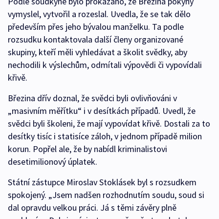
Podle soudkyně bylo prokázáno, že Březina pokyny
vymyslel, vytvořil a rozeslal. Uvedla, že se tak dělo
především přes jeho bývalou manželku. Ta podle
rozsudku kontaktovala další členy organizované
skupiny, kteří měli vyhledávat a školit svědky, aby
nechodili k výslechům, odmítali výpovědi či vypovídali
křivě.
Březina dřív doznal, že svědci byli ovlivňováni v
„masivním měřítku“ i v desítkách případů. Uvedl, že
svědci byli školeni, že mají vypovídat křivě. Dostali za to
desítky tisíc i statisíce záloh, v jednom případě milion
korun. Popřel ale, že by nabídl kriminalistovi
desetimilionový úplatek.
Státní zástupce Miroslav Stoklásek byl s rozsudkem
spokojený. „Jsem nadšen rozhodnutím soudu, soud si
dal opravdu velkou práci. Já s těmi závěry plně