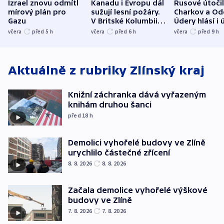
Izrael znovu odmítl
Kanadu i Evropu dál
Rusové útočil
mírový plán pro
sužují lesní požáry.
Charkov a Od
Gazu
V Britské Kolumbii
Údery hlásí i 
evakuovali tisíce lidí
Bělgorodu
včera
před 5
h
včera
před 6
h
včera
před 9
h
Aktuálně z rubriky
Zlínský kraj
Knižní záchranka dává vyřazeným
knihám druhou šanci
před 18
h
Demolici vyhořelé budovy ve Zlíně
urychlilo částečné zřícení
8. 8. 2026
8. 8. 2026
Začala demolice vyhořelé výškové
budovy ve Zlíně
7. 8. 2026
7. 8. 2026