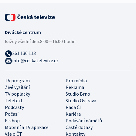
Divácké centrum
každý všední den:
8:00—16:00 hodin
261 136 113
info@ceskatelevize.cz
TV program
Pro média
Živé vysílání
Reklama
TV poplatky
Studio Brno
Teletext
Studio Ostrava
Podcasty
Rada ČT
Počasí
Kariéra
E-shop
Podávání námětů
Mobilní a TV aplikace
Časté dotazy
Vše o ČT
Kontakty