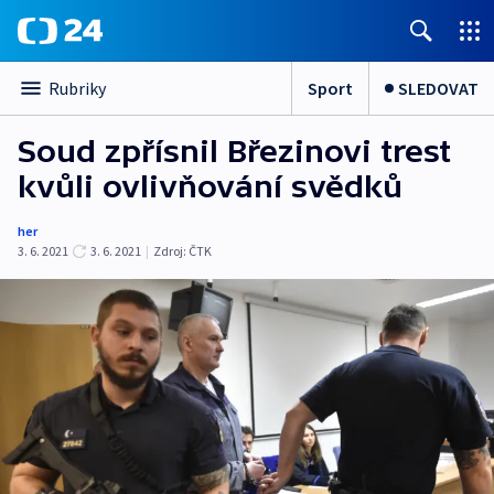
Sport
SLEDOVAT
Rubriky
Soud zpřísnil Březinovi trest
kvůli ovlivňování svědků
her
3. 6. 2021
3. 6. 2021
|
Zdroj:
ČTK