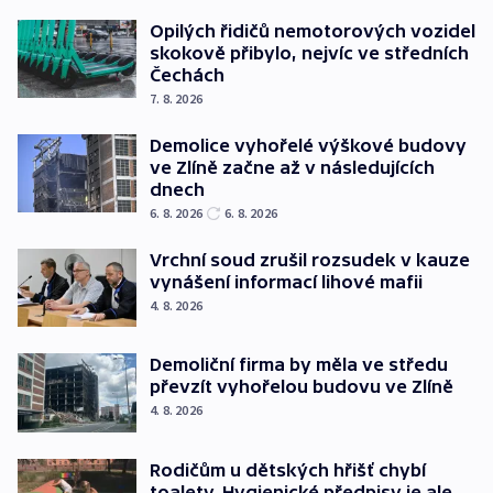
Opilých řidičů nemotorových vozidel
skokově přibylo, nejvíc ve středních
Čechách
7. 8. 2026
Demolice vyhořelé výškové budovy
ve Zlíně začne až v následujících
dnech
6. 8. 2026
6. 8. 2026
Vrchní soud zrušil rozsudek v kauze
vynášení informací lihové mafii
4. 8. 2026
Demoliční firma by měla ve středu
převzít vyhořelou budovu ve Zlíně
4. 8. 2026
Rodičům u dětských hřišť chybí
toalety. Hygienické předpisy je ale