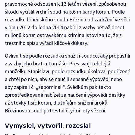
pravomocně odsouzen k 13 letům vězení, způsobenou
škodu vyčíslil vrchní soud na 5,6 miliardy korun. Podle
rozsudku brněnského soudu Březina od zadržení ve věci
v říjnu 2012 do ledna 2014 nabídl z vazby pět až deset
milionů korun ostravskému kriminalistovi za to, že z
trestního spisu vyřadí klíčové důkazy.
Ovlivnit se podle rozsudku snažil i soudce, aby propustili
z vazby jeho bratra Tomáše. Přes svoji tehdejší
manželku Stanislavu podle rozsudku úkoloval podřízené
a chtěl po nich, aby se naučili sepsané výpovědi nebo
aby zapírali či „zapomínali“. Svědkům pak takto
zprostředkovaně nabízel za naučené výpovědi desítky
až stovky tisíc korun, dlužníkům snížení úroků.
Březinovou soud potrestal čtyřmi lety vězení.
Vymyslel, vytvořil, rozeslal