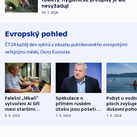
nevyžadují
30. 7. 2026
Evropský pohled
ČT24 každý den vybírá z obsahu publikovaného evropskými
veřejnými médii, členy Eurovize.
Falešní „lékaři“
Spekulace o
Pobyt u vodn
vytvoření AI šíří
přímém ruském
ploch zvyšuje
mezi staršími
útoku jsou pošetilé,
duševní poho
Poláky nebezpečné
míní estonský
ukázala
8. 8. 2026
7. 8. 2026
7. 8. 2026
zdravotní rady
bezpečnostní
mezinárodní 
expert