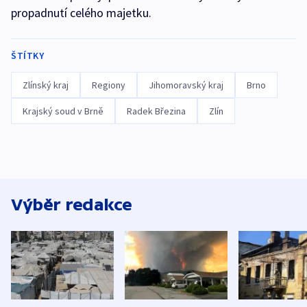
propadnutí celého majetku.
ŠTÍTKY
Zlínský kraj
Regiony
Jihomoravský kraj
Brno
Krajský soud v Brně
Radek Březina
Zlín
Výběr redakce