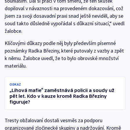
souhlasím. Dal si práci v tom směru, že ten skutek
dopiloval v návaznosti na provedeném dokazování, což
jsem za svoji dosavadní praxi snad ještě neviděl, aby se
soud takto důsledně vypořádal s důkazní situací,“ uvedl
žalobce.
Klíčovými důkazy podle něj byly především písemné
poznámky Radka Březiny, které putovaly z vazby a zpět
k němu. Žalobce uvedl, že to bylo obrovské množství
materiálu.
ODKAZ
„Lihová mafie“ zaměstnává policii a soudy už
pět let. Kdo v kauze kromě Radka Březiny
figuruje?
Tresty obžalovaní dostali vesměs za podporu
organizované zločinecké skupiny a nadržování. Kromě