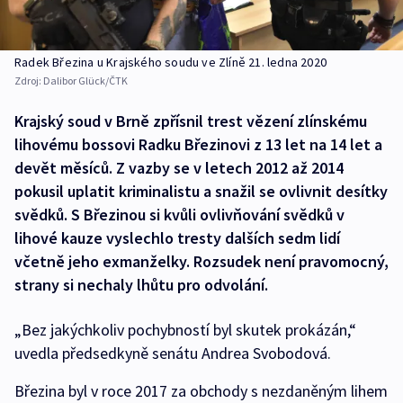
Radek Březina u Krajského soudu ve Zlíně 21. ledna 2020
Zdroj:
Dalibor Glück/ČTK
Krajský soud v Brně zpřísnil trest vězení zlínskému
lihovému bossovi Radku Březinovi z 13 let na 14 let a
devět měsíců. Z vazby se v letech 2012 až 2014
pokusil uplatit kriminalistu a snažil se ovlivnit desítky
svědků. S Březinou si kvůli ovlivňování svědků v
lihové kauze vyslechlo tresty dalších sedm lidí
včetně jeho exmanželky. Rozsudek není pravomocný,
strany si nechaly lhůtu pro odvolání.
„Bez jakýchkoliv pochybností byl skutek prokázán,“
uvedla předsedkyně senátu Andrea Svobodová.
Březina byl v roce 2017 za obchody s nezdaněným lihem