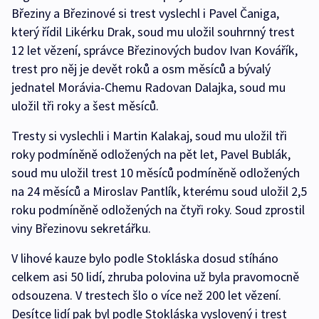
Březiny a Březinové si trest vyslechl i Pavel Čaniga,
který řídil Likérku Drak, soud mu uložil souhrnný trest
12 let vězení, správce Březinových budov Ivan Kovářík,
trest pro něj je devět roků a osm měsíců a bývalý
jednatel Morávia-Chemu Radovan Dalajka, soud mu
uložil tři roky a šest měsíců.
Tresty si vyslechli i Martin Kalakaj, soud mu uložil tři
roky podmíněně odložených na pět let, Pavel Bublák,
soud mu uložil trest 10 měsíců podmíněně odložených
na 24 měsíců a Miroslav Pantlík, kterému soud uložil 2,5
roku podmíněně odložených na čtyři roky. Soud zprostil
viny Březinovu sekretářku.
V lihové kauze bylo podle Stokláska dosud stíháno
celkem asi 50 lidí, zhruba polovina už byla pravomocně
odsouzena. V trestech šlo o více než 200 let vězení.
Desítce lidí pak byl podle Stokláska vyslovený i trest