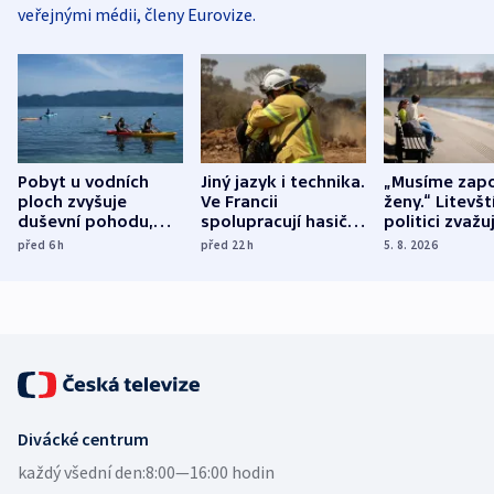
veřejnými médii, členy Eurovize.
Pobyt u vodních
Jiný jazyk i technika.
„Musíme zapo
ploch zvyšuje
Ve Francii
ženy.“ Litevšt
duševní pohodu,
spolupracují hasiči z
politici zvažuj
ukázala
různých zemí
dohodu o
před 6
h
před 22
h
5. 8. 2026
mezinárodní studie
demografii
Divácké centrum
každý všední den:
8:00—16:00 hodin