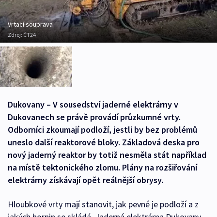
Vrtací souprava
Zdroj:
ČT24
Dukovany – V sousedství jaderné elektrárny v
Dukovanech se právě provádí průzkumné vrty.
Odborníci zkoumají podloží, jestli by bez problémů
uneslo další reaktorové bloky. Základová deska pro
nový jaderný reaktor by totiž nesměla stát například
na místě tektonického zlomu. Plány na rozšiřování
elektrárny získávají opět reálnější obrysy.
Hloubkové vrty mají stanovit, jak pevné je podloží a z
jakých hornin se skládá. Jaderná elektrárna Dukovany