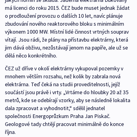
má licenci do roku 2015. ČEZ bude muset jednak žádat
o prodloužení provozu o dalších 10 let, navíc plánuje
zbudování nového reaktorového bloku s minimálním
výkonem 1000 MW. Místní lidé činnost vrtných souprav
vítají. Jsou rádi, že plány na přístavbu elektrárny, která
jim dává obživu, nezůstávají jenom na papíře, ale už se
dělá něco konkrétního.
ČEZ už dříve v okolí elektrárny vykupoval pozemky v
mnohem větším rozsahu, než kolik by zabrala nová
elektrárna. Teď čeká na studii proveditelnosti, jejíž
součástí jsou právě i vrty. „Vrtáme do hloubky 20 až 35
metrů, kde se odebírají vzorky, aby se následně lokalita
dala zpracovat a vyhodnotit,“ sdělil jednatel
společnosti Energoprůzkum Praha Jan Piskač.
Geologové tady chtějí pracovat minimálně do konce
října.