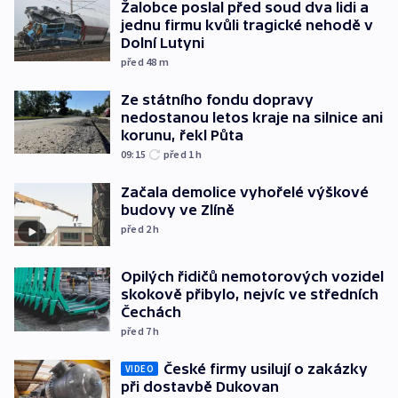
Žalobce poslal před soud dva lidi a
jednu firmu kvůli tragické nehodě v
Dolní Lutyni
před 48
m
Ze státního fondu dopravy
nedostanou letos kraje na silnice ani
korunu, řekl Půta
09:15
před 1
h
Začala demolice vyhořelé výškové
budovy ve Zlíně
před 2
h
Opilých řidičů nemotorových vozidel
skokově přibylo, nejvíc ve středních
Čechách
před 7
h
České firmy usilují o zakázky
VIDEO
při dostavbě Dukovan