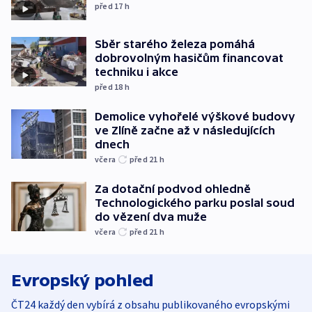
před 17
h
Sběr starého železa pomáhá
dobrovolným hasičům financovat
techniku i akce
před 18
h
Demolice vyhořelé výškové budovy
ve Zlíně začne až v následujících
dnech
včera
před 21
h
Za dotační podvod ohledně
Technologického parku poslal soud
do vězení dva muže
včera
před 21
h
Evropský pohled
ČT24 každý den vybírá z obsahu publikovaného evropskými