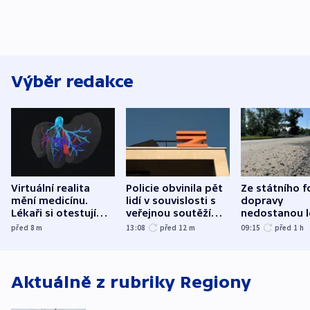
Výběr redakce
Virtuální realita
Policie obvinila pět
Ze státního 
mění medicínu.
lidí v souvislosti s
dopravy
Lékaři si otestují
veřejnou soutěží
nedostanou l
každý řez, říká
Správy železnic
kraje na silni
před 8
m
13:08
před 12
m
09:15
před 1
h
český expert
korunu, řekl 
Aktuálně z rubriky
Regiony