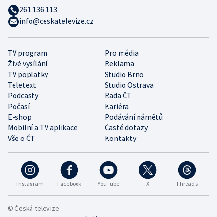
261 136 113
info@ceskatelevize.cz
TV program
Pro média
Živé vysílání
Reklama
TV poplatky
Studio Brno
Teletext
Studio Ostrava
Podcasty
Rada ČT
Počasí
Kariéra
E-shop
Podávání námětů
Mobilní a TV aplikace
Časté dotazy
Vše o ČT
Kontakty
Instagram
Facebook
YouTube
X
Threads
© Česká televize