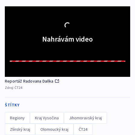
Nahrávám video
Reportáž Radovana Daňka
Zdroj:
ČT24
ŠTÍTKY
Regiony
Kraj Vysočina
Jihomoravský kraj
Zlínský kraj
Olomoucký kraj
ČT24