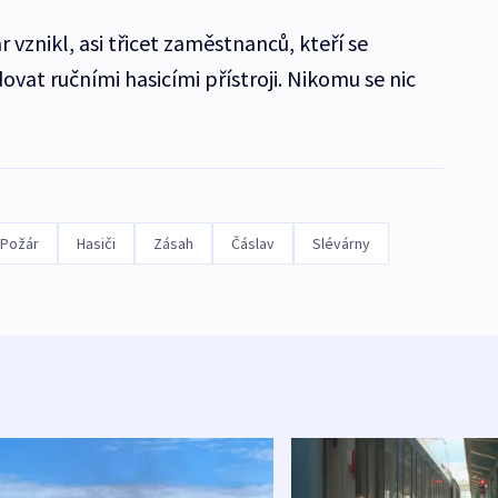
 vznikl, asi třicet zaměstnanců, kteří se
dovat ručními hasicími přístroji. Nikomu se nic
Požár
Hasiči
Zásah
Čáslav
Slévárny