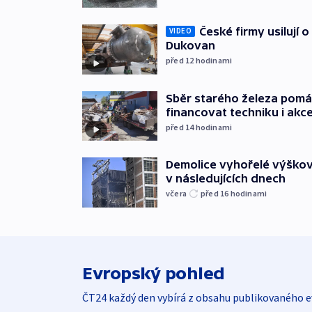
České firmy usilují 
VIDEO
Dukovan
před 12
hodinami
Sběr starého železa pom
financovat techniku i akc
před 14
hodinami
Demolice vyhořelé výškov
v následujících dnech
včera
před 16
hodinami
Evropský pohled
ČT24 každý den vybírá z obsahu publikovaného e