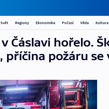
Svět
Regiony
Ekonomika
Počasí
Věda
Kultura
v Čáslavi hořelo. Šk
 příčina požáru se 