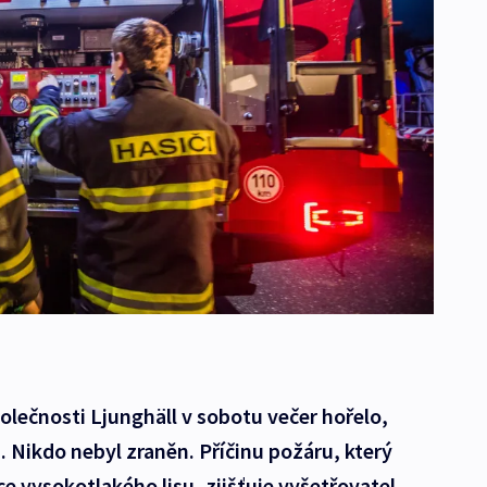
olečnosti Ljunghäll v sobotu večer hořelo,
. Nikdo nebyl zraněn. Příčinu požáru, který
ce vysokotlakého lisu, zjišťuje vyšetřovatel,