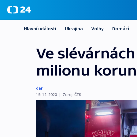
Hlavní události
Ukrajina
Volby
Domácí
Ve slévárnách 
milionu korun,
dar
19. 12. 2020
|
Zdroj:
ČTK