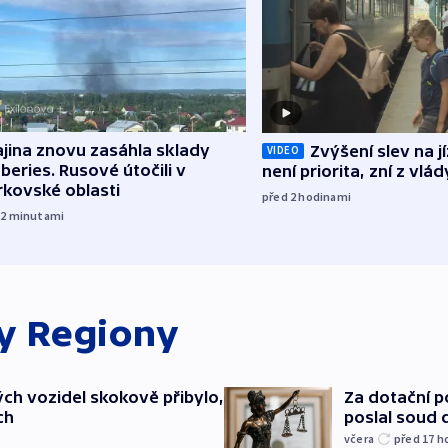
jina znovu zasáhla sklady
Zvýšení slev na 
VIDEO
beries. Rusové útočili v
není priorita, zní z vlád
rkovské oblasti
před 2
hodinami
12
minutami
ky
Regiony
ch vozidel skokově přibylo,
Za dotační 
ch
poslal soud 
včera
před 17
h