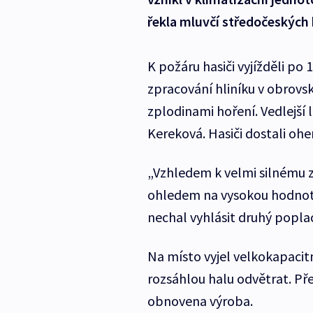
řekla mluvčí středočeských 
K požáru hasiči vyjížděli po 
zpracování hliníku v obrovsk
zplodinami hoření. Vedlejší 
Kereková. Hasiči dostali ohe
„Vzhledem k velmi silnému z
ohledem na vysokou hodnotu 
nechal vyhlásit druhý popla
Na místo vyjel velkokapacit
rozsáhlou halu odvětrat. Pře
obnovena výroba.