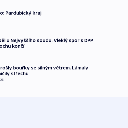
o: Pardubický kraj
ěl u Nejvyššího soudu. Vleklý spor s DPP
lochu končí
prošly bouřky se silným větrem. Lámaly
ičily střechu
026