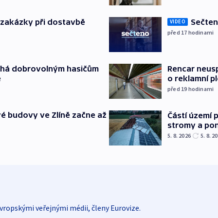
o zakázky při dostavbě
Sečten
VIDEO
před 17
hodinami
áhá dobrovolným hasičům
Rencar neusp
e
o reklamní p
před 19
hodinami
é budovy ve Zlíně začne až
Částí území 
stromy a pon
5. 8. 2026
5. 8. 2
vropskými veřejnými médii, členy Eurovize.