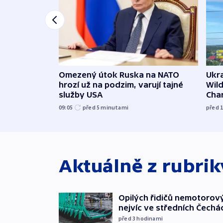
Omezený útok Ruska na NATO
Ukra
hrozí už na podzim, varují tajné
Wild
služby USA
Cha
09:05
před 5
minutami
před 
Aktuálně z rubri
Opilých řidičů nemotorový
nejvíc ve středních Čechá
před 3
hodinami