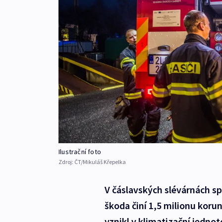
Ilustrační foto
Zdroj:
ČT/Mikuláš Křepelka
V čáslavských slévárnách sp
škoda činí 1,5 milionu korun
vznikl v klimatizační jednot