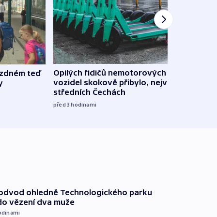
Opilých řidičů nemotorových
jízdném teď
Za ú
vozidel skokově přibylo, nejvíc ve
y
dětem
středních Čechách
milia
před 3
hodinami
před 4
podvod ohledně Technologického parku
do vězení dva muže
odinami