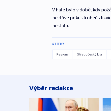
V hale bylo v době, kdy požár
nejdříve pokusili oheň zlikvi
nestalo.
ŠTÍTKY
Regiony
Středočeský kraj
Výběr redakce