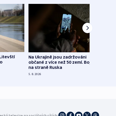
Litevští
Na Ukrajině jsou zadržováni
Španě
 o
občané z více než 50 zemí. Bojovali
dosta
na straně Ruska
4. 8. 20
5. 8. 2026
eská televize na sociálních sítích: