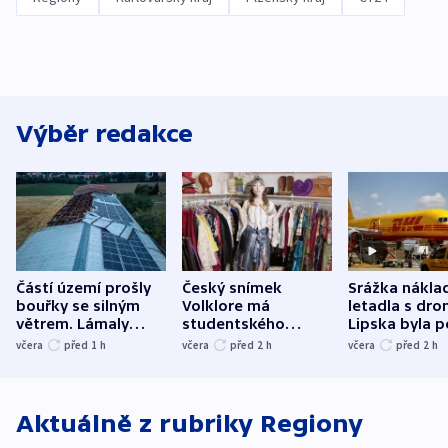
Výběr redakce
Částí území prošly
Český snímek
Srážka nákla
bouřky se silným
Volklore má
letadla s dr
větrem. Lámaly
studentského
Lipska byla p
stromy a poničily
Oscara, zabojuje o
německého mi
včera
před 1
h
včera
před 2
h
včera
před 2
h
střechu
cenu za krátký film
hybridní útok
Aktuálně z rubriky
Regiony