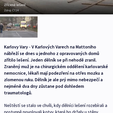
Zřícené lešení
Zdroj:
ČT24
Karlovy Vary - V Karlových Varech na Mattoniho
nábřeží se dnes u jednoho z opravovaných domů
zřítilo lešení. Jeden dělník se při nehodě zranil.
Zraněný muž je na chirurgickém oddělení karlovarské
nemocnice, lékaři mají podezření na otřes mozku a
zlomenou ruku. Dělník je ale prý mimo nebezpečí a
nejméně dva dny zůstane pod dohledem
traumatologů.
Neštěstí se stalo ve chvíli, kdy dělníci lešení rozebírali a
postupně povolovali kotvy, které ho držely u stěny