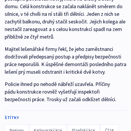
domu. Celá konstrukce se začala naklánět směrem do
silnice, v té chvíli na ní stáli tři dělníci. Jeden z nich se
zachytil balkonu, druhý stačil seskočit. Jejich kolega ale
nestačil zareagovat a s celou konstrukcí spadl na zem
přibližně ze čtyř metrů.
Majitel lešenářské firmy řekl, že jeho zaměstnanci
dodržovali předepsaný postup a předpisy bezpečnosti
práce neporušili. K úspěšné demontáži posledního patra
lešení prý museli odstranit i kritické dvě kotvy.
Policie ihned po nehodě nábřeží uzavřela. Příčiny
pádu konstrukce rovněž vyšetřují inspektoři
bezpečnosti práce. Trosky už začali odklízet dělníci.
ŠTÍTKY
Regiony
Karlovarský kraj
Plzeňský kraj
ČT24