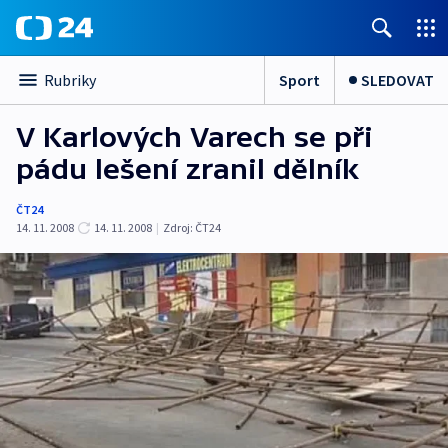
Sport
SLEDOVAT
Rubriky
V Karlových Varech se při
pádu lešení zranil dělník
ČT24
14. 11. 2008
14. 11. 2008
|
Zdroj:
ČT24