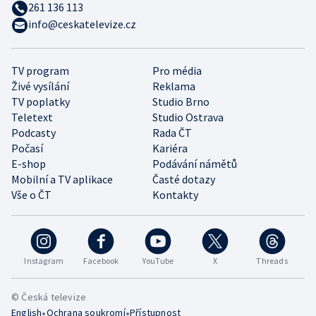
261 136 113
info@ceskatelevize.cz
TV program
Pro média
Živé vysílání
Reklama
TV poplatky
Studio Brno
Teletext
Studio Ostrava
Podcasty
Rada ČT
Počasí
Kariéra
E-shop
Podávání námětů
Mobilní a TV aplikace
Časté dotazy
Vše o ČT
Kontakty
Instagram
Facebook
YouTube
X
Threads
© Česká televize
•
•
English
Ochrana soukromí
Přístupnost