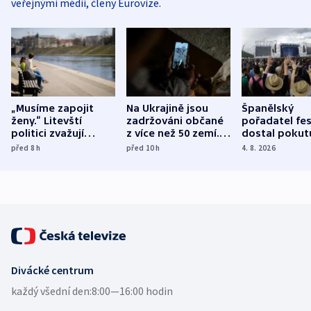
veřejnými médii, členy Eurovize.
„Musíme zapojit
Na Ukrajině jsou
Španělský
ženy.“ Litevští
zadržováni občané
pořadatel fes
politici zvažují
z více než 50 zemí.
dostal pokut
dohodu o
Bojovali na straně
nekalé prakti
před 8
h
před 10
h
4. 8. 2026
demografii
Ruska
Divácké centrum
každý všední den:
8:00—16:00 hodin