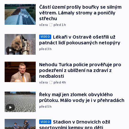
Částí území prošly bouřky se silným
větrem. Lámaly stromy a poničily
střechu
včera
před 1
h
Lékaři v Ostravě ošetřili už
VIDEO
patnáct lidí pokousaných netopýry
před 3
h
Nehodu Turka policie prověřuje pro
podezření z ublížení na zdraví z
nedbalosti
včera
před 4
h
Řeky mají jen zlomek obvyklého
průtoku. Málo vody je i v přehradách
před 5
h
Stadion v Drnovicích ožil
VIDEO
sportovními kempy pro děti