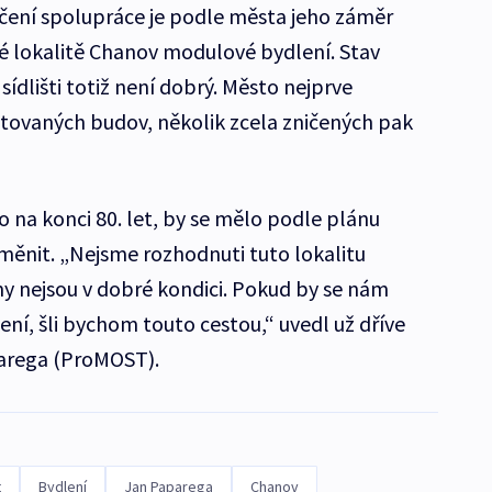
ení spolupráce je podle města jeho záměr
né lokalitě Chanov modulové bydlení. Stav
dlišti totiž není dobrý. Město nejprve
tovaných budov, několik zcela zničených pak
lo na konci 80. let, by se mělo podle plánu
ěnit. „Nejsme rozhodnuti tuto lokalitu
y nejsou v dobré kondici. Pokud by se nám
ní, šli bychom touto cestou,“ uvedl už dříve
arega (ProMOST).
t
Bydlení
Jan Paparega
Chanov