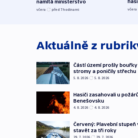
hasi
namítá ministerstvo
včera
včera
před 7
hodinami
Aktuálně z rubri
Částí území prošly bouřky
stromy a poničily střechu
5. 8. 2026
5. 8. 2026
Hasiči zasahovali u požár
Benešovsku
4. 8. 2026
4. 8. 2026
Červený: Plavební stupeň 
stavět za tři roky
29. 7. 2026
29. 7. 2026