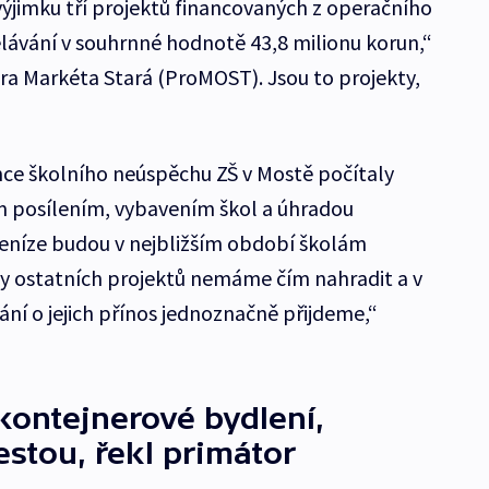
ýjimku tří projektů financovaných z operačního
lávání v souhrnné hodnotě 43,8 milionu korun,“
a Markéta Stará (ProMOST). Jsou to projekty,
ce školního neúspěchu ZŠ v Mostě počítaly
m posílením, vybavením škol a úhradou
 peníze budou v nejbližším období školám
ty ostatních projektů nemáme čím nahradit a v
ní o jejich přínos jednoznačně přijdeme,“
kontejnerové bydlení,
stou, řekl primátor