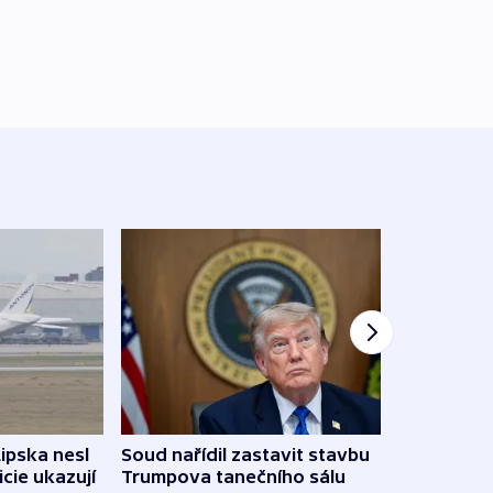
Lipska nesl
Soud nařídil zastavit stavbu
Žido
icie ukazují
Trumpova tanečního sálu
břehu