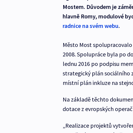
Mostem. Důvodem je záměr 
hlavně Romy, modulové byd
radnice na svém webu
.
Město Most spolupracovalo s
2008. Spolupráce byla po do
lednu 2016 po podpisu memor
strategický plán sociálního
místní plán inkluze na stejn
Na základě těchto dokument
dotace z evropských operačn
„Realizace projektů vytvoře