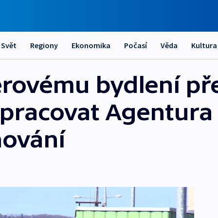
Svět
Regiony
Ekonomika
Počasí
Věda
Kultura
erovému bydlení pře
pracovat Agentura
ňování