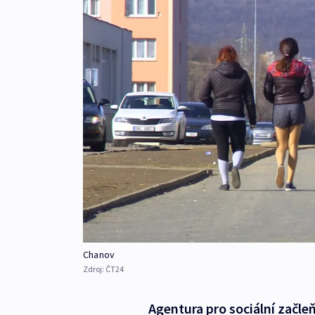
Chanov
Zdroj:
ČT24
Agentura pro sociální začle