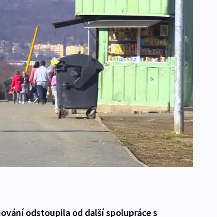
ňování odstoupila od další spolupráce s