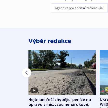
Agentura pro sociální začleňování
Výběr redakce
Ukra
Hejtmani řeší chybějící peníze na
Wild
opravu silnic. Jsou nenárokové,