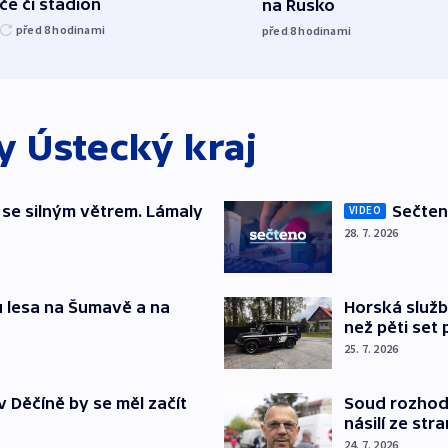
če či stadion
na Rusko
před 8
hodinami
před 8
hodinami
ky
Ústecký kraj
 se silným větrem. Lámaly
Sečten
VIDEO
28. 7. 2026
ů lesa na Šumavě a na
Horská služb
než pěti set
25. 7. 2026
v Děčíně by se měl začít
Soud rozhod
násilí ze str
24. 7. 2026