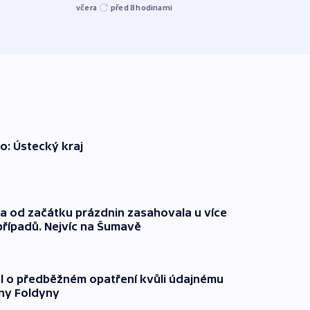
kriti
včera
před 8
hodinami
před 8
o: Ústecký kraj
a od začátku prázdnin zasahovala u více
 případů. Nejvíc na Šumavě
l o předběžném opatření kvůli údajnému
any Foldyny