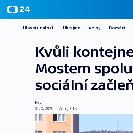
Hlavní události
Ukrajina
Volby
Domácí
Kvůli kontejn
Mostem spolu
sociální začle
kac
31. 3. 2020
|
Zdroj:
ČTK