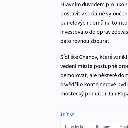
Hlavním důvodem pro ukonč
postavit v sociálně vylouče
panelových domů na tomto sí
investovalo do oprav zdevas
dalo rovnou zbourat.
Sídliště Chanov, které vznik
vedení města postupně prom
demolovat, ale některé dom
osvědčilo kontejnerové bydle
mostecký primátor Jan Pap
ŠTÍTKY
Ústecký kraj
Regiony
Mos