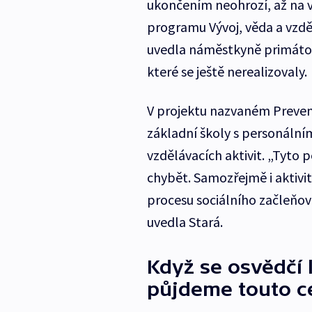
ukončením neohrozí, až na v
programu Vývoj, věda a vzdě
uvedla náměstkyně primátor
které se ještě nerealizovaly.
V projektu nazvaném Preven
základní školy s personální
vzdělávacích aktivit. „Tyto
chybět. Samozřejmě i aktivi
procesu sociálního začleňová
uvedla Stará.
Když se osvědčí 
půjdeme touto ce