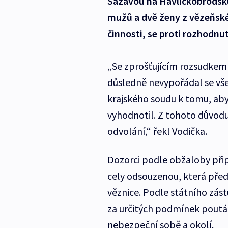
Sázavou na Havlíčkobrodsku
mužů a dvě ženy z vězeňské
činnosti, se proti rozhodnut
„Se zprošťujícím rozsudkem
důsledně nevypořádal se vš
krajského soudu k tomu, ab
vyhodnotil. Z tohoto důvodu
odvolání,“ řekl Vodička.
Dozorci podle obžaloby přip
cely odsouzenou, která před
věznice. Podle státního zás
za určitých podmínek poutá
nebezpeční sobě a okolí.