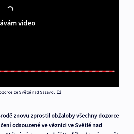
ávám video
dozorce ze Světlé nad Sázavou
Brodě znovu zprostil obžaloby všechny dozorce
ení odsouzené ve věznici ve Světlé nad