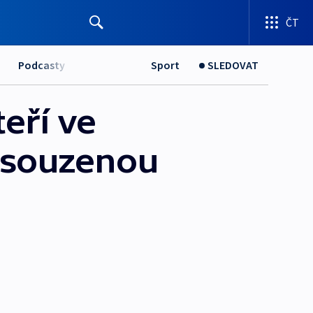
ČT
Podcasty
Sport
SLEDOVAT
eří ve
odsouzenou