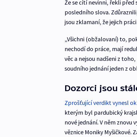
Že se cítí nevinni, řekli před
posledního slova. Zdůraznili, 
jsou zklamaní, že jejich práci
„Všichni (obžalovaní) to, pok
nechodí do práce, mají redu
věc a nejsou nadšeni z toho,
soudního jednání jeden z obh
Dozorci jsou stá
Zprošťující verdikt vynesl ok
kterým byl pardubický krajsk
nové jednání. V něm znovu v
věznice Moniky Myšičkové. Z