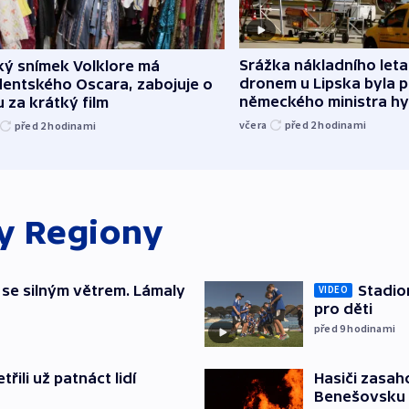
Srážka nákladního leta
ký snímek Volklore má
dronem u Lipska byla 
dentského Oscara, zabojuje o
německého ministra hy
 za krátký film
včera
před 2
hodinami
před 2
hodinami
ky
Regiony
 se silným větrem. Lámaly
Stadio
VIDEO
pro děti
před 9
hodinami
řili už patnáct lidí
Hasiči zasah
Benešovsku