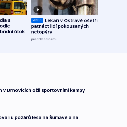
dla s
Lékaři v Ostravě ošetřili už
Koali
VIDEO
podle
patnáct lidí pokousaných
novel
bridní útok
netopýry
zájm
před 3
hodinami
před 4
n v Drnovicích ožil sportovními kempy
ovali u požárů lesa na Šumavě a na