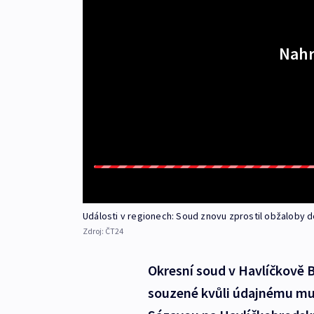
Nahr
Události v regionech: Soud znovu zprostil obžaloby 
Zdroj:
ČT24
Okresní soud v Havlíčkově 
souzené kvůli údajnému muč