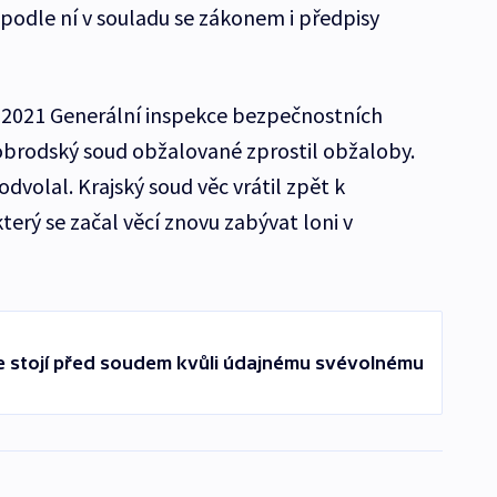
i podle ní v souladu se zákonem i předpisy
e 2021 Generální inspekce bezpečnostních
kobrodský soud obžalované zprostil obžaloby.
dvolal. Krajský soud věc vrátil zpět k
erý se začal věcí znovu zabývat loni v
ce stojí před soudem kvůli údajnému svévolnému