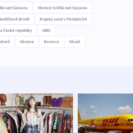
tlá nad Sázavou
Věznice Světlá nad Sázavou
Havlíčkově Brodě
Krajský soud v Pardubicích
a České republiky
GIBS
 sborů
Věznice
Dozorce
Vězeň