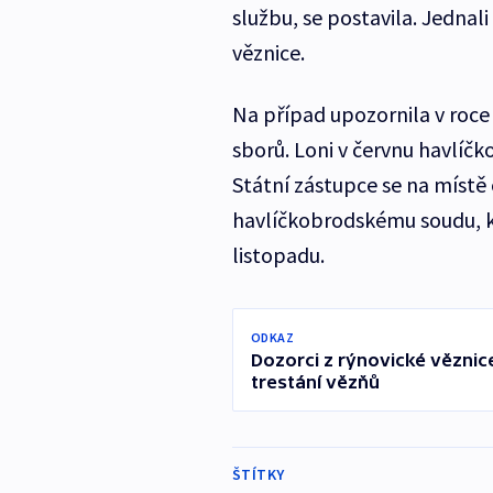
službu, se postavila. Jednal
věznice.
Na případ upozornila v roc
sborů. Loni v červnu havlíč
Státní zástupce se na místě o
havlíčkobrodskému soudu, kt
listopadu.
ODKAZ
Dozorci z rýnovické vězni
trestání vězňů
ŠTÍTKY