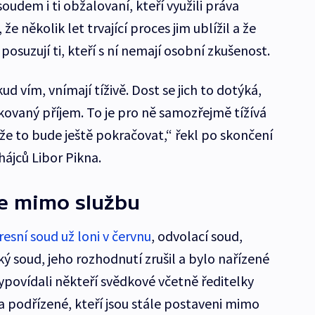
 soudem i ti obžalovaní, kteří využili práva
že několik let trvající proces jim ublížil a že
 posuzují ti, kteří s ní nemají osobní zkušenost.
ud vím, vnímají tíživě. Dost se jich to dotýká,
kovaný příjem. To je pro ně samozřejmě tížívá
 že to bude ještě pokračovat,“ řekl po skončení
ájců Libor Pikna.
le mimo službu
resní soud už loni v červnu
, odvolací soud,
ý soud, jeho rozhodnutí zrušil a bylo nařízené
ypovídali někteří svědkové včetně ředitelky
a podřízené, kteří jsou stále postaveni mimo