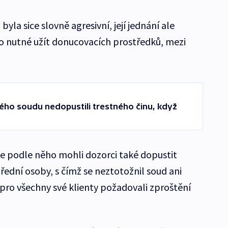
yla sice slovně agresivní, její jednání ale
o nutné užít donucovacích prostředků, mezi
kého soudu nedopustili trestného činu, když
e podle něho mohli dozorci také dopustit
řední osoby, s čímž se neztotožnil soud ani
 pro všechny své klienty požadovali zproštění