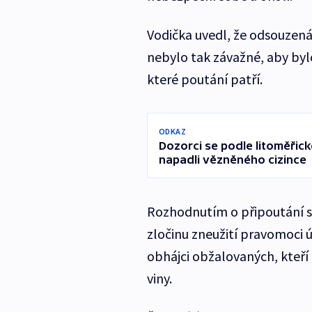
Vodička uvedl, že odsouzená b
nebylo tak závažné, aby byl
které poutání patří.
ODKAZ
Dozorci se podle litoměřic
napadli vězněného cizince
Rozhodnutím o připoutání s
zločinu zneužití pravomoci ú
obhájci obžalovaných, kteří
viny.