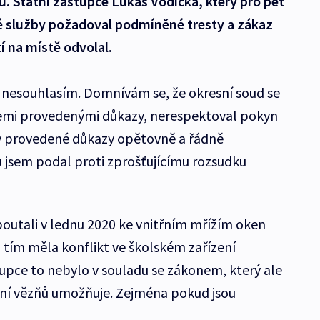
. Státní zástupce Lukáš Vodička, který pro pět
 služby požadoval podmíněné tresty a zákaz
í na místě odvolal.
 nesouhlasím. Domnívám se, že okresní soud se
emi provedenými důkazy, nerespektoval pokyn
y provedené důkazy opětovně a řádně
 jsem podal proti zprošťujícímu rozsudku
outali v lednu 2020 ke vnitřním mřížím oken
 tím měla konflikt ve školském zařízení
tupce to nebylo v souladu se zákonem, který ale
ní vězňů umožňuje. Zejména pokud jsou