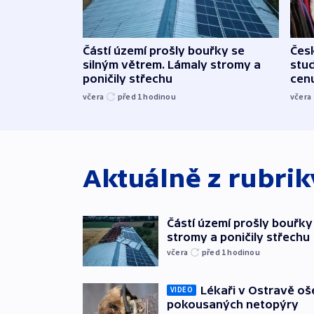
Částí území prošly bouřky se
Čes
silným větrem. Lámaly stromy a
stu
poničily střechu
cenu
včera
před 1
hodinou
včera
Aktuálně z rubri
Částí území prošly bouřky
stromy a poničily střechu
včera
před 1
hodinou
Lékaři v Ostravě ošet
VIDEO
pokousaných netopýry