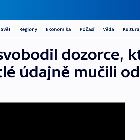
Svět
Regiony
Ekonomika
Počasí
Věda
Kultura
vobodil dozorce, kt
ětlé údajně mučili 