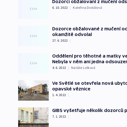
Dozorci obžalovaní z mučení od
6. 10. 2022
|
Kateřina Dostálová
Dozorce obžalované z mučení od
okamžitě odvolal
27. 6. 2022
|
Oddělení pro těhotné a matky ve
Nebyla v něm ani jedna odsouze
4. 6. 2022
|
Natálie Lošková
Ve Světlé se otevřela nová ubyt
opavské věznice
1. 4. 2022
|
GIBS vyšetřuje několik dozorců p
7. 1. 2022
|