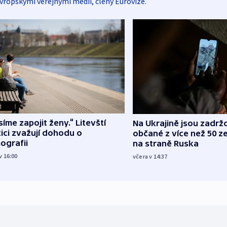
vropskými veřejnými médii, členy Eurovize.
íme zapojit ženy.“ Litevští
Na Ukrajině jsou zadrž
tici zvažují dohodu o
občané z více než 50 ze
ografii
na straně Ruska
v 16:00
včera v 14:37