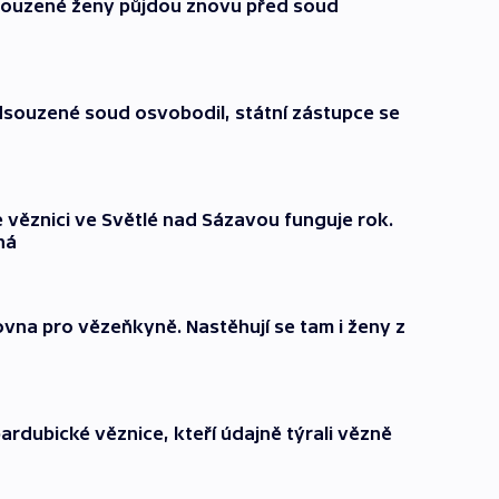
souzené ženy půjdou znovu před soud
souzené soud osvobodil, státní zástupce se
 věznici ve Světlé nad Sázavou funguje rok.
ná
ovna pro vězeňkyně. Nastěhují se tam i ženy z
ardubické věznice, kteří údajně týrali vězně