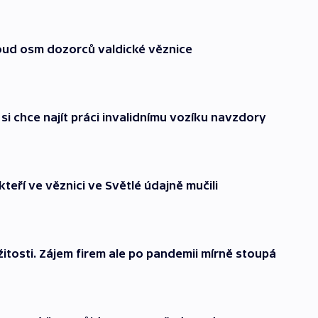
oud osm dozorců valdické věznice
si chce najít práci invalidnímu vozíku navzdory
eří ve věznici ve Světlé údajně mučili
žitosti. Zájem firem ale po pandemii mírně stoupá