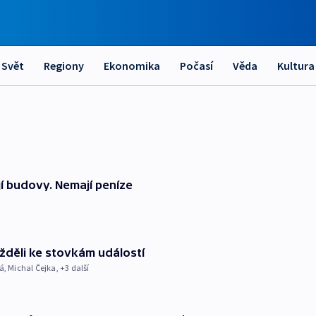
Svět
Regiony
Ekonomika
Počasí
Věda
Kultura
í budovy. Nemají peníze
ížděli ke stovkám událostí
á
,
Michal Čejka
, +3 další