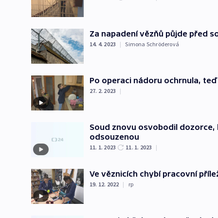
Za napadení vězňů půjde před s
14. 4. 2023
|
Simona Schröderová
Po operaci nádoru ochrnula, teď 
27. 2. 2023
|
Soud znovu osvobodil dozorce, kt
odsouzenou
11. 1. 2023
11. 1. 2023
|
Ve věznicích chybí pracovní příle
19. 12. 2022
|
rp