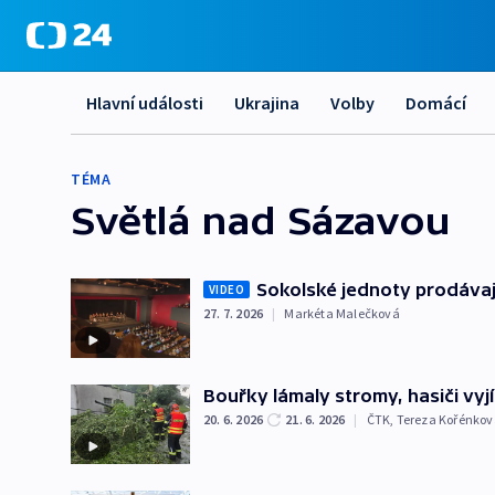
Hlavní události
Ukrajina
Volby
Domácí
TÉMA
Světlá nad Sázavou
Sokolské jednoty prodávaj
VIDEO
27. 7. 2026
|
Markéta Malečková
Bouřky lámaly stromy, hasiči vyj
20. 6. 2026
21. 6. 2026
|
ČTK
,
Tereza Kořénkov