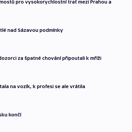
mostů pro vysokorychlostní trať mezi Prahou a
větlé nad Sázavou podmínky
ozorci za špatné chování připoutali k mříži
la na vozík, k profesi se ale vrátila
sku končí