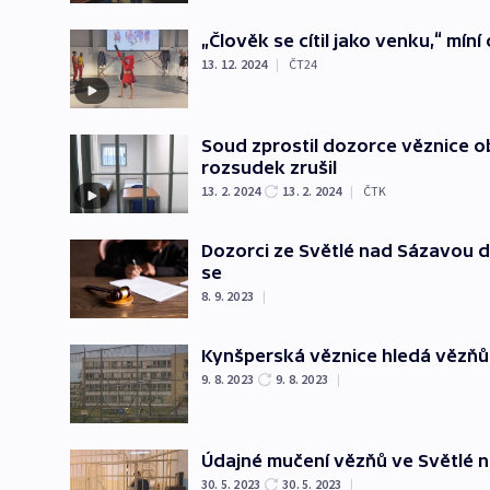
„Člověk se cítil jako venku,“ mí
13. 12. 2024
|
ČT24
Soud zprostil dozorce věznice o
rozsudek zrušil
13. 2. 2024
13. 2. 2024
|
ČTK
Dozorci ze Světlé nad Sázavou d
se
8. 9. 2023
|
Kynšperská věznice hledá vězňům 
9. 8. 2023
9. 8. 2023
|
Údajné mučení vězňů ve Světlé n
30. 5. 2023
30. 5. 2023
|