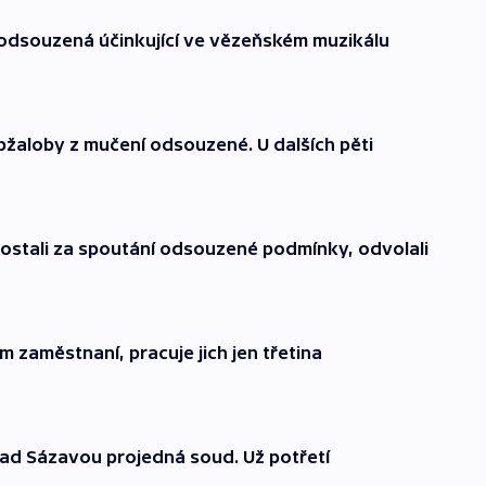
ní odsouzená účinkující ve vězeňském muzikálu
bžaloby z mučení odsouzené. U dalších pěti
ostali za spoutání odsouzené podmínky, odvolali
zaměstnaní, pracuje jich jen třetina
ad Sázavou projedná soud. Už potřetí