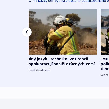
ČT24 každý den vybírá z obsahu publikovaného e
Jiný jazyk i technika. Ve Francii
„Mus
spolupracují hasiči z různých zemí
poli
dem
před 5
hodinami
včera 