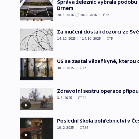
Správa železnic vybrala podobu 
Brnem
20. 5. 2026
20. 5. 2026
|
ČTK
Za mučení dostali dozorci ze S
14. 10. 2025
14. 10. 2025
|
ČTK
ÚS se zastal vězeňkyně, kterou d
30. 7. 2025
|
ČTK
Zdravotní sestru operace připouta
3. 3. 2025
|
ČT24
Poslední škola pohřebnictví v Če
10. 2. 2025
|
ČT24