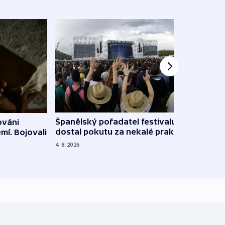
Španělský pořadatel festivalu
ováni
Lesn
dostal pokutu za nekalé praktiky
mí. Bojovali
dopa
zdrav
4. 8. 2026
4. 8. 20