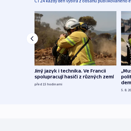
ČT24 každý den vybírá z obsahu publikovaného e
Jiný jazyk i technika. Ve Francii
„Mus
spolupracují hasiči z různých zemí
poli
dem
před 15
hodinami
5. 8. 2