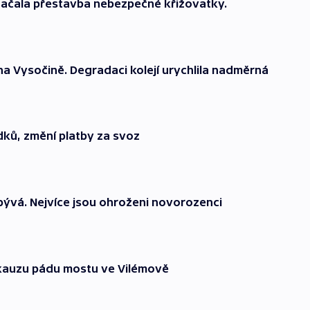
 začala přestavba nebezpečné křižovatky.
na Vysočině. Degradaci kolejí urychlila nadměrná
ků, změní platby za svoz
bývá. Nejvíce jsou ohroženi novorozenci
 kauzu pádu mostu ve Vilémově