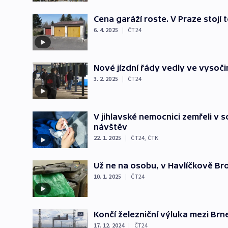
Cena garáží roste. V Praze stojí 
6. 4. 2025
|
ČT24
Nové jízdní řády vedly ve vysoč
3. 2. 2025
|
ČT24
V jihlavské nemocnici zemřeli v s
návštěv
22. 1. 2025
|
ČT24
,
ČTK
Už ne na osobu, v Havlíčkově Br
10. 1. 2025
|
ČT24
Končí železniční výluka mezi B
17. 12. 2024
|
ČT24