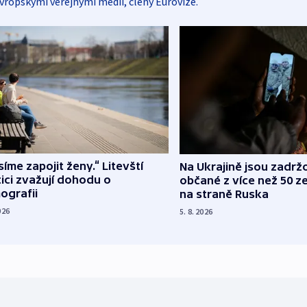
vropskými veřejnými médii, členy Eurovize.
íme zapojit ženy.“ Litevští
Na Ukrajině jsou zadrž
tici zvažují dohodu o
občané z více než 50 ze
ografii
na straně Ruska
026
5. 8. 2026