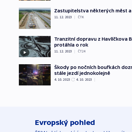
Zastupitelstva některých měst a k
11. 12. 2023
|
ČTK
Tranzitní dopravu z Havlíčkova
protáhla o rok
11. 12. 2023
|
ČT24
Škody po nočních bouřkách doznív
stále jezdí jednokolejně
4. 10. 2023
4. 10. 2023
|
Evropský pohled