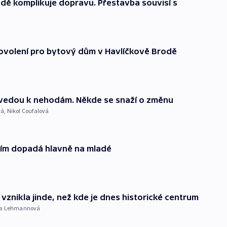
dě komplikuje dopravu. Přestavba souvisí s
 povolení pro bytový dům v Havlíčkově Brodě
vedou k nehodám. Někde se snaží o změnu
vá
,
Nikol Coufalová
ením dopadá hlavně na mladé
znikla jinde, než kde je dnes historické centrum
a Lehmannová