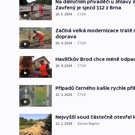
Na dálničním přivaděči u Jihlavy
Zavřený je sjezd 112 z Brna
10. 5. 2024
|
ČT24
Začíná velká modernizace tratě 
doprava
30. 4. 2024
|
ČT24
Havlíčkův Brod chce méně odpad
16. 4. 2024
|
ČT24
Případů černého kašle rychle při
13. 2. 2024
|
ČT24
Nejvyšší soud částečně otevřel
12. 2. 2024
|
Šimon Rogner