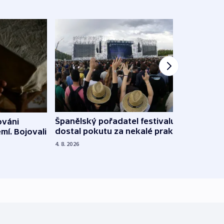
Španělský pořadatel festivalu
ováni
Lesn
dostal pokutu za nekalé praktiky
mí. Bojovali
dopa
zdrav
4. 8. 2026
4. 8. 20