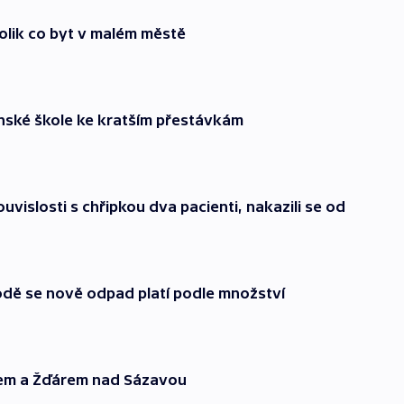
tolik co byt v malém městě
inské škole ke kratším přestávkám
ouvislosti s chřipkou dva pacienti, nakazili se od
odě se nově odpad platí podle množství
rnem a Žďárem nad Sázavou