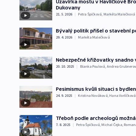
Uzavírka mostu v Havlíčkově Bro
Dukovany
21. 5. 2026
|
Petra Špičková
,
Markéta Malečková
Bývalý politik přišel o stavební
29. 4. 2026
|
Markéta Malečková
Nebezpečné křižovatky snadno 
20. 10. 2025
|
Blanka Poulová
,
Andrea Grubnero
Pesimismus kvůli situaci s bydl
24. 9. 2025
|
Kristina Nováková
,
Hana Vorlíčková
Třeboň podle archeologů možná v
7. 8. 2025
|
Petra Špičková
,
Michal Čejka
,
Roman