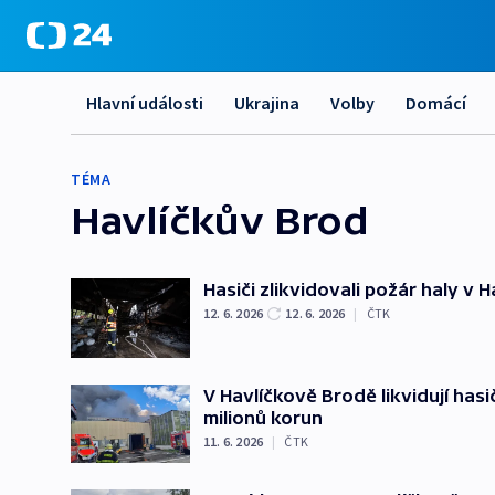
Hlavní události
Ukrajina
Volby
Domácí
TÉMA
Havlíčkův Brod
Hasiči zlikvidovali požár haly v
12. 6. 2026
12. 6. 2026
|
ČTK
V Havlíčkově Brodě likvidují hasi
milionů korun
11. 6. 2026
|
ČTK