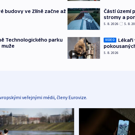
é budovy ve Zlíně začne až
Částí území 
stromy a pon
5. 8. 2026
5. 8. 2
ně Technologického parku
Lékaři 
VIDEO
a muže
pokousaných
5. 8. 2026
vropskými veřejnými médii, členy Eurovize.