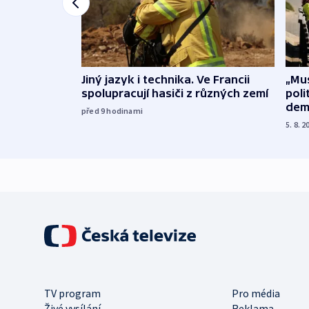
Jiný jazyk i technika. Ve Francii
„Mus
spolupracují hasiči z různých zemí
poli
dem
před 9
hodinami
5. 8. 2
TV program
Pro média
Živé vysílání
Reklama