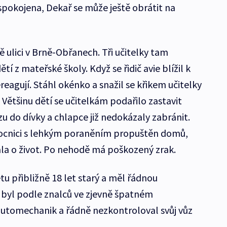
pokojena, Dekař se může ještě obrátit na
ě ulici v Brně-Obřanech. Tři učitelky tam
í z mateřské školy. Když se řidič avie blížil k
ereagují. Stáhl okénko a snažil se křikem učitelky
 Většinu dětí se učitelkám podařilo zastavit
 do dívky a chlapce již nedokázaly zabránit.
ocnici s lehkým poraněním propuštěn domů,
ala o život. Po nehodě má poškozený zrak.
tu přibližně 18 let starý a měl řádnou
 byl podle znalců ve zjevně špatném
automechanik a řádně nezkontroloval svůj vůz