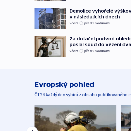
Demolice vyhořelé výškov
v následujících dnech
včera
před 9
hodinami
Za dotační podvod ohled
poslal soud do vězení dv
včera
před 9
hodinami
Evropský pohled
ČT24 každý den vybírá z obsahu publikovaného e