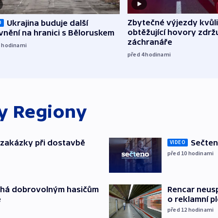
Zbytečné výjezdy kvůli
Ukrajina buduje další
O
obtěžující hovory zdržu
nění na hranici s Běloruskem
záchranáře
3
hodinami
před 4
hodinami
ky
Regiony
o zakázky při dostavbě
Sečten
VIDEO
před 10
hodinami
áhá dobrovolným hasičům
Rencar neusp
e
o reklamní p
před 12
hodinami