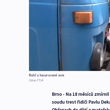
Řidič u havarované avie
Zdroj:
ČT24
Brno - Na 18 měsíců zmírnil
soudu trest řidiči Pavlu Deka
Obřanech do dětí z mateřské