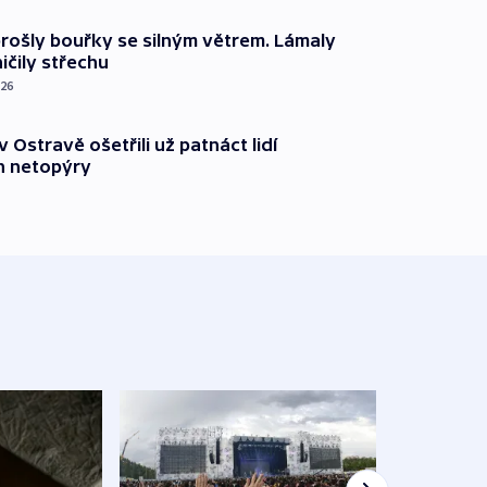
prošly bouřky se silným větrem. Lámaly
ičily střechu
026
v Ostravě ošetřili už patnáct lidí
 netopýry