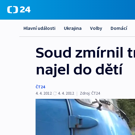
Hlavní události
Ukrajina
Volby
Domácí
Soud zmírnil tr
najel do dětí
ČT24
4. 4. 2012
4. 4. 2012
|
Zdroj:
ČT24