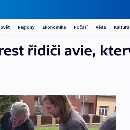
Svět
Regiony
Ekonomika
Počasí
Věda
Kultura
est řidiči avie, kte