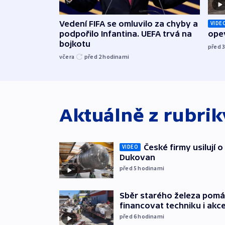
Vedení FIFA se omluvilo za chyby a
VIDE
podpořilo Infantina. UEFA trvá na
opev
bojkotu
před 
včera
před 2
hodinami
Aktuálně z rubri
České firmy usilují 
VIDEO
Dukovan
před 5
hodinami
Sběr starého železa pom
financovat techniku i akc
před 6
hodinami