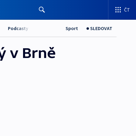
ČT
Podcasty
Sport
SLEDOVAT
rý v Brně