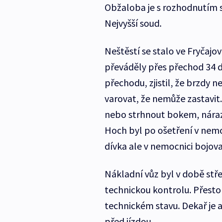
Obžaloba je s rozhodnutím s
Nejvyšší soud.
Neštěstí se stalo ve Fryčajov
převáděly přes přechod 34 dět
přechodu, zjistil, že brzdy n
varovat, že nemůže zastavit.
nebo strhnout bokem, nárazu
Hoch byl po ošetření v nem
dívka ale v nemocnici bojov
Nákladní vůz byl v době stře
technickou kontrolu. Přesto
technickém stavu. Dekař je 
před jízdou.