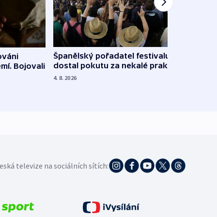
Španělský pořadatel festivalu
ováni
Lesn
dostal pokutu za nekalé praktiky
mí. Bojovali
dopa
zdrav
4. 8. 2026
4. 8. 20
eská televize na sociálních sítích: