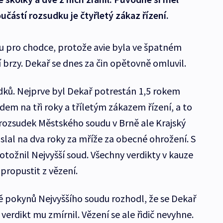
částí rozsudku je čtyřletý zákaz řízení.
u pro chodce, protože avie byla ve špatném
í brzy. Dekař se dnes za čin opětovně omluvil.
dků. Nejprve byl Dekař potrestán 1,5 rokem
m na tři roky a tříletým zákazem řízení, a to
 rozsudek Městského soudu v Brně ale Krajský
slal na dva roky za mříže za obecné ohrožení. S
totožnil Nejvyšší soud. Všechny verdikty v kauze
 propustit z vězení.
ě pokynů Nejvyššího soudu rozhodl, že se Dekař
 verdikt mu zmírnil. Vězení se ale řidič nevyhne.