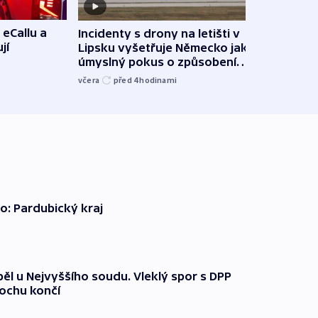
 eCallu a
Incidenty s drony na letišti v
Klima
jí
Lipsku vyšetřuje Německo jako
podn
úmyslný pokus o způsobení
i sví
exploze
včera
před 4
hodinami
včera
o: Pardubický kraj
ěl u Nejvyššího soudu. Vleklý spor s DPP
lochu končí