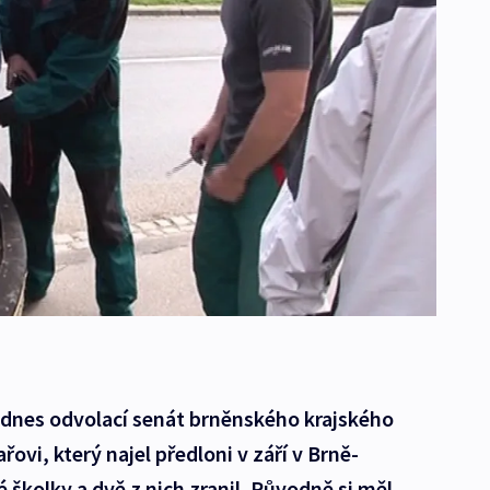
 dnes odvolací senát brněnského krajského
řovi, který najel předloni v září v Brně-
 školky a dvě z nich zranil. Původně si měl