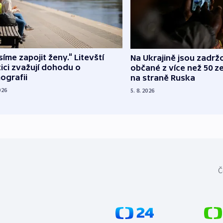
íme zapojit ženy.“ Litevští
Na Ukrajině jsou zadrž
tici zvažují dohodu o
občané z více než 50 ze
ografii
na straně Ruska
026
5. 8. 2026
Č