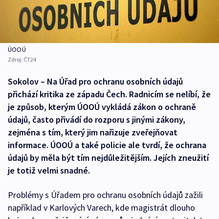
ÚOOÚ
Zdroj:
ČT24
Sokolov – Na Úřad pro ochranu osobních údajů
přichází kritika ze západu Čech. Radnicím se nelíbí, že
je způsob, kterým ÚOOÚ vykládá zákon o ochraně
údajů, často přivádí do rozporu s jinými zákony,
zejména s tím, který jim nařizuje zveřejňovat
informace. ÚOOÚ a také policie ale tvrdí, že ochrana
údajů by měla být tím nejdůležitějším. Jejích zneužití
je totiž velmi snadné.
Problémy s Úřadem pro ochranu osobních údajů zažili
například v Karlových Varech, kde magistrát dlouho