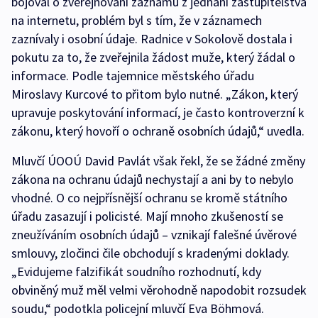
bojoval o zveřejňování záznamů z jednání zastupitelstva
na internetu, problém byl s tím, že v záznamech
zaznívaly i osobní údaje. Radnice v Sokolově dostala i
pokutu za to, že zveřejnila žádost muže, který žádal o
informace. Podle tajemnice městského úřadu
Miroslavy Kurcové to přitom bylo nutné. „Zákon, který
upravuje poskytování informací, je často kontroverzní k
zákonu, který hovoří o ochraně osobních údajů,“ uvedla.
Mluvčí ÚOOÚ David Pavlát však řekl, že se žádné změny
zákona na ochranu údajů nechystají a ani by to nebylo
vhodné. O co nejpřísnější ochranu se kromě státního
úřadu zasazují i policisté. Mají mnoho zkušeností se
zneužíváním osobních údajů – vznikají falešné úvěrové
smlouvy, zločinci čile obchodují s kradenými doklady.
„Evidujeme falzifikát soudního rozhodnutí, kdy
obviněný muž měl velmi věrohodně napodobit rozsudek
soudu,“ podotkla policejní mluvčí Eva Böhmová.