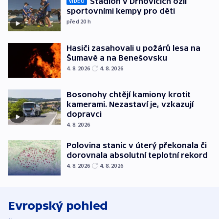
Stadion v Drnovicích ožil
VIDEO
sportovními kempy pro děti
před 20
h
Hasiči zasahovali u požárů lesa na
Šumavě a na Benešovsku
4. 8. 2026
4. 8. 2026
Bosonohy chtějí kamiony krotit
kamerami. Nezastaví je, vzkazují
dopravci
4. 8. 2026
Polovina stanic v úterý překonala či
dorovnala absolutní teplotní rekord
4. 8. 2026
4. 8. 2026
Evropský pohled