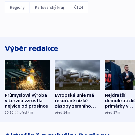
Regiony
Karlovarský kraj
ČT24
Výběr redakce
Průmyslová výroba
Evropská unie má
Nejdražší
v červnu vzrostla
rekordně nízké
demokratick
nejvíce od prosince
zásoby zemního
primárky v
plynu
Michiganu st
10:10
před 4
m
před 14
m
před 27
m
rozdělily. Kvůl
podpoře Izra