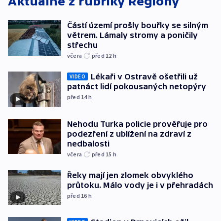
Aktuálně z rubriky
Regiony
Částí území prošly bouřky se silným
větrem. Lámaly stromy a poničily
střechu
včera
před 12
h
Lékaři v Ostravě ošetřili už
VIDEO
patnáct lidí pokousaných netopýry
před 14
h
Nehodu Turka policie prověřuje pro
podezření z ublížení na zdraví z
nedbalosti
včera
před 15
h
Řeky mají jen zlomek obvyklého
průtoku. Málo vody je i v přehradách
před 16
h