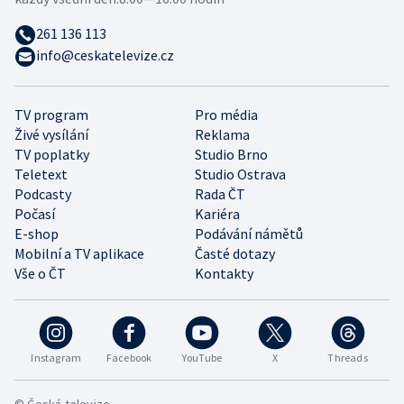
261 136 113
info@ceskatelevize.cz
TV program
Pro média
Živé vysílání
Reklama
TV poplatky
Studio Brno
Teletext
Studio Ostrava
Podcasty
Rada ČT
Počasí
Kariéra
E-shop
Podávání námětů
Mobilní a TV aplikace
Časté dotazy
Vše o ČT
Kontakty
Instagram
Facebook
YouTube
X
Threads