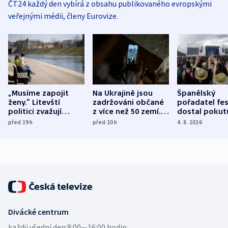
ČT24 každý den vybírá z obsahu publikovaného evropskými
veřejnými médii, členy Eurovize.
„Musíme zapojit
Na Ukrajině jsou
Španělský
ženy.“ Litevští
zadržováni občané
pořadatel fes
politici zvažují
z více než 50 zemí.
dostal pokut
dohodu o
Bojovali na straně
nekalé prakti
před 19
h
před 20
h
4. 8. 2026
demografii
Ruska
Divácké centrum
každý všední den:
8:00—16:00 hodin