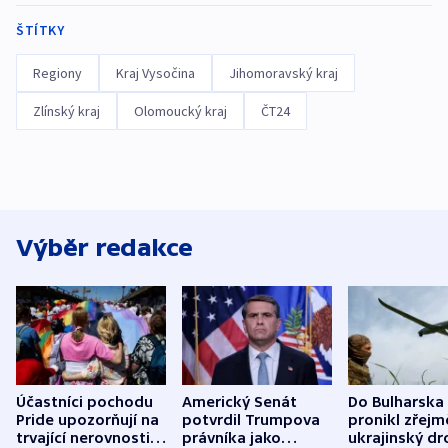
ŠTÍTKY
Regiony
Kraj Vysočina
Jihomoravský kraj
Zlínský kraj
Olomoucký kraj
ČT24
Výběr redakce
Účastníci pochodu
Americký Senát
Do Bulharska
Pride upozorňují na
potvrdil Trumpova
pronikl zřejm
trvající nerovnosti i
právníka jako
ukrajinský dr