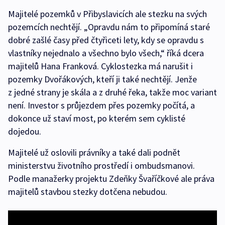
Majitelé pozemků v Přibyslavicích ale stezku na svých
pozemcích nechtějí. „Opravdu nám to připomíná staré
dobré zašlé časy před čtyřiceti lety, kdy se opravdu s
vlastníky nejednalo a všechno bylo všech,“ říká dcera
majitelů Hana Franková. Cyklostezka má narušit i
pozemky Dvořákových, kteří ji také nechtějí. Jenže
z jedné strany je skála a z druhé řeka, takže moc variant
není. Investor s průjezdem přes pozemky počítá, a
dokonce už staví most, po kterém sem cyklisté
dojedou.
Majitelé už oslovili právníky a také dali podnět
ministerstvu životního prostředí i ombudsmanovi.
Podle manažerky projektu Zdeňky Švaříčkové ale práva
majitelů stavbou stezky dotčena nebudou.