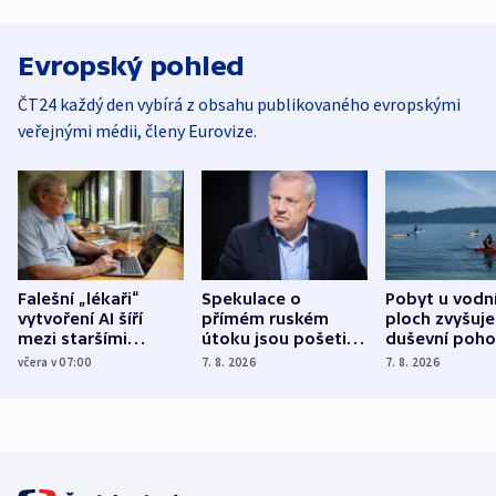
Evropský pohled
ČT24 každý den vybírá z obsahu publikovaného evropskými
veřejnými médii, členy Eurovize.
Falešní „lékaři“
Spekulace o
Pobyt u vodn
vytvoření AI šíří
přímém ruském
ploch zvyšuje
mezi staršími
útoku jsou pošetilé,
duševní poho
Poláky nebezpečné
míní estonský
ukázala
včera v 07:00
7. 8. 2026
7. 8. 2026
zdravotní rady
bezpečnostní
mezinárodní 
expert