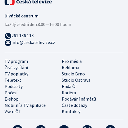
Divácké centrum
každý všední den:
8:00—16:00 hodin
261 136 113
info@ceskatelevize.cz
TV program
Pro média
Živé vysílání
Reklama
TV poplatky
Studio Brno
Teletext
Studio Ostrava
Podcasty
Rada ČT
Počasí
Kariéra
E-shop
Podávání námětů
Mobilní a TV aplikace
Časté dotazy
Vše o ČT
Kontakty