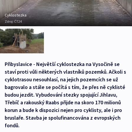
Cyklostezka
Zdroj:
ČT24
Přibyslavice - Největší cyklostezka na Vysočině se
staví proti vůli některých vlastníků pozemků. Ačkoli s
cyklotrasou nesouhlasí, na jejich pozemcích se už
bagrovalo a stále se počítá s tím, že přes ně cyklisté
budou jezdit. Vybudování stezky spojující Jihlavu,
Třebíč a rakouský Raabs přijde na skoro 170 milionů
korun a bude k dispozici nejen pro cyklisty, ale i pro
bruslaře. Stavba je spolufinancována z evropských
fondů.