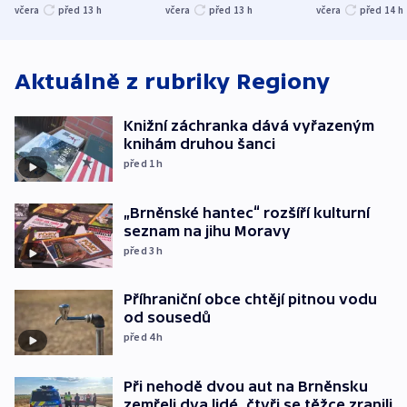
společenskou
ministra
explodoval k
včera
před 13
h
včera
před 13
h
včera
před 14
h
atmosféru
spravedlnosti
od plynovod
Aktuálně z rubriky
Regiony
Knižní záchranka dává vyřazeným
knihám druhou šanci
před 1
h
„Brněnské hantec“ rozšíří kulturní
seznam na jihu Moravy
před 3
h
Příhraniční obce chtějí pitnou vodu
od sousedů
před 4
h
Při nehodě dvou aut na Brněnsku
zemřeli dva lidé, čtyři se těžce zranili