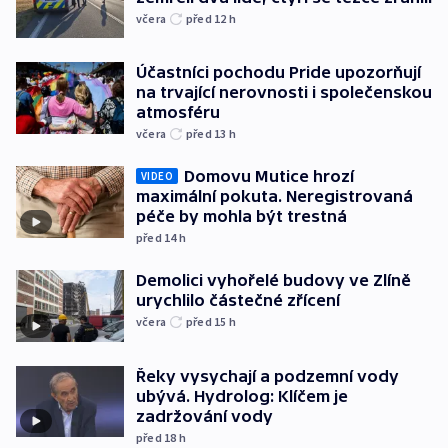
včera
před 12
h
Účastníci pochodu Pride upozorňují
na trvající nerovnosti i společenskou
atmosféru
včera
před 13
h
Domovu Mutice hrozí
VIDEO
maximální pokuta. Neregistrovaná
péče by mohla být trestná
před 14
h
Demolici vyhořelé budovy ve Zlíně
urychlilo částečné zřícení
včera
před 15
h
Řeky vysychají a podzemní vody
ubývá. Hydrolog: Klíčem je
zadržování vody
před 18
h