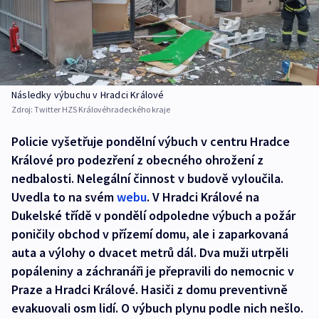
Následky výbuchu v Hradci Králové
Zdroj:
Twitter HZS Královéhradeckého kraje
Policie vyšetřuje pondělní výbuch v centru Hradce
Králové pro podezření z obecného ohrožení z
nedbalosti. Nelegální činnost v budově vyloučila.
Uvedla to na svém
webu
. V Hradci Králové na
Dukelské třídě v pondělí odpoledne výbuch a požár
poničily obchod v přízemí domu, ale i zaparkovaná
auta a výlohy o dvacet metrů dál. Dva muži utrpěli
popáleniny a záchranáři je přepravili do nemocnic v
Praze a Hradci Králové. Hasiči z domu preventivně
evakuovali osm lidí. O výbuch plynu podle nich nešlo.