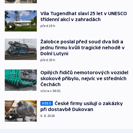
Vila Tugendhat slaví 25 let v UNESCO
třídenní akcí v zahradách
před 19
h
Žalobce poslal před soud dva lidi a
jednu firmu kvůli tragické nehodě v
Dolní Lutyni
před 20
h
Opilých řidičů nemotorových vozidel
skokově přibylo, nejvíc ve středních
Čechách
včera v 06:01
České firmy usilují o zakázky
VIDEO
při dostavbě Dukovan
6. 8. 2026