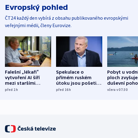
Evropský pohled
ČT24 každý den vybírá z obsahu publikovaného evropskými
veřejnými médii, členy Eurovize.
Falešní „lékaři“
Spekulace o
Pobyt u vodn
vytvoření AI šíří
přímém ruském
ploch zvyšuje
mezi staršími
útoku jsou pošetilé,
duševní poho
Poláky nebezpečné
míní estonský
ukázala
před 2
h
před 16
h
včera v 07:30
zdravotní rady
bezpečnostní
mezinárodní 
expert