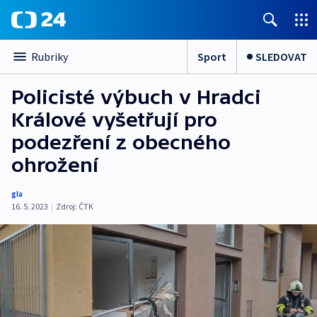
Sport
SLEDOVAT
Rubriky
Policisté výbuch v Hradci
Králové vyšetřují pro
podezření z obecného
ohrožení
gla
16. 5. 2023
|
Zdroj:
ČTK