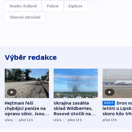
Hradec Králové
Policie
Exploze
Obecné ohrožení
Výběr redakce
Hejtmani řeší
Ukrajina zasáhla
Dron n
VIDEO
chybějící peníze na
sklad Wildberries,
letišti u Lips
opravu silnic. Jsou
Rusové útočili na
skoro kilo trh
nenárokové, namítá
trh, hasiče či
indicie ukazuj
včera
před 12
h
včera
před 13
h
před 13
h
ministerstvo
stadion
Rusko