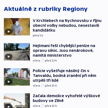
Aktuálně z rubriky
Regiony
V Krchlebech na Rychnovsku v říjnu
obecní volby nebudou, nesestavili
kandidátku
před 1
h
Hejtmani řeší chybějící peníze na
opravu silnic. Jsou nenárokové,
namítá ministerstvo
včera
před 12
h
Policie vyšetřuje násilný čin v
Tanvaldu, bodná zranění při něm
utrpěli tři lidé
včera
před 15
h
Začala demolice vyhořelé výškové
budovy ve Zlíně
včera
před 15
h