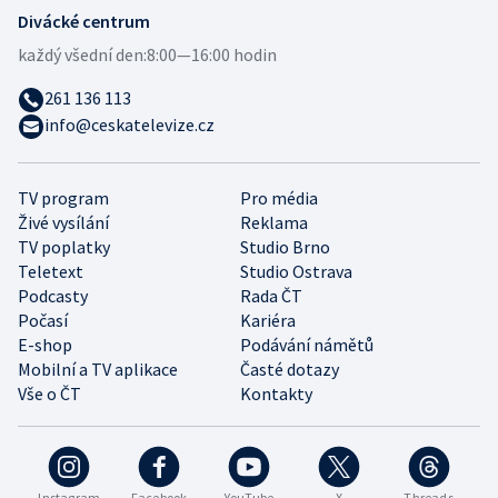
Divácké centrum
každý všední den:
8:00—16:00 hodin
261 136 113
info@ceskatelevize.cz
TV program
Pro média
Živé vysílání
Reklama
TV poplatky
Studio Brno
Teletext
Studio Ostrava
Podcasty
Rada ČT
Počasí
Kariéra
E-shop
Podávání námětů
Mobilní a TV aplikace
Časté dotazy
Vše o ČT
Kontakty
Instagram
Facebook
YouTube
X
Threads