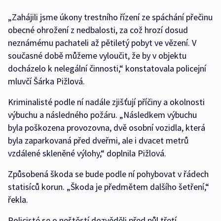
„Zahájili jsme úkony trestního řízení ze spáchání přečinu
obecné ohrožení z nedbalosti, za což hrozí dosud
neznámému pachateli až pětiletý pobyt ve vězení. V
současné době můžeme vyloučit, že by v objektu
docházelo k nelegální činnosti,“ konstatovala policejní
mluvčí Šárka Pižlová.
Kriminalisté podle ní nadále zjišťují příčiny a okolnosti
výbuchu a následného požáru. „Následkem výbuchu
byla poškozena provozovna, dvě osobní vozidla, která
byla zaparkovaná před dveřmi, ale i dvacet metrů
vzdálené skleněné výlohy,“ doplnila Pižlová.
Způsobená škoda se bude podle ní pohybovat v řádech
statisíců korun. „Škoda je předmětem dalšího šetření,“
řekla.
Policisté se o neštěstí dozvěděli před půl třetí