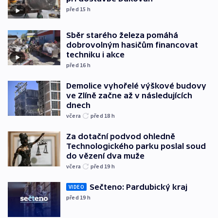
před 15
h
Sběr starého železa pomáhá
dobrovolným hasičům financovat
techniku i akce
před 16
h
Demolice vyhořelé výškové budovy
ve Zlíně začne až v následujících
dnech
včera
před 18
h
Za dotační podvod ohledně
Technologického parku poslal soud
do vězení dva muže
včera
před 19
h
Sečteno: Pardubický kraj
VIDEO
před 19
h