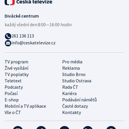
Divácké centrum
každý všední den:
8:00—16:00 hodin
261 136 113
info@ceskatelevize.cz
TV program
Pro média
Živé vysílání
Reklama
TV poplatky
Studio Brno
Teletext
Studio Ostrava
Podcasty
Rada ČT
Počasí
Kariéra
E-shop
Podávání námětů
Mobilní a TV aplikace
Časté dotazy
Vše o ČT
Kontakty