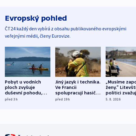
Evropský pohled
ČT24 každý den vybírá z obsahu publikovaného evropskými
veřejnými médii, členy Eurovize.
Pobyt u vodních
Jiný jazyk i technika.
„Musíme zapo
ploch zvyšuje
Ve Francii
ženy.“ Litevšt
duševní pohodu,
spolupracují hasiči z
politici zvažuj
ukázala
různých zemí
dohodu o
před 3
h
před 19
h
5. 8. 2026
mezinárodní studie
demografii