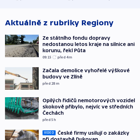
korunu, řekl Půta
USA
oblasti
Aktuálně z rubriky
Regiony
Ze státního fondu dopravy
nedostanou letos kraje na silnice ani
korunu, řekl Půta
09:15
před 4
m
Začala demolice vyhořelé výškové
budovy ve Zlíně
před 28
m
Opilých řidičů nemotorových vozidel
skokově přibylo, nejvíc ve středních
Čechách
před 5
h
České firmy usilují o zakázky
VIDEO
při dostavbě Dukovan