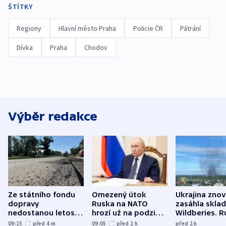
ŠTÍTKY
Regiony
Hlavní město Praha
Policie ČR
Pátrání
Dívka
Praha
Chodov
Výběr redakce
Ze státního fondu
Omezený útok
Ukrajina zno
dopravy
Ruska na NATO
zasáhla skla
nedostanou letos
hrozí už na podzim,
Wildberies. 
kraje na silnice ani
varují tajné služby
útočili v Cha
09:15
před 4
m
09:05
před 2
h
před 2
h