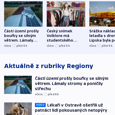
Částí území prošly
Český snímek
Srážka nákla
bouřky se silným
Volklore má
letadla s dr
větrem. Lámaly
studentského
Lipska byla p
stromy a poničily
Oscara, zabojuje o
německého mi
včera
před 6
h
včera
před 6
h
včera
před 6
h
střechu
cenu za krátký film
hybridní útok
Aktuálně z rubriky
Regiony
Částí území prošly bouřky se silným
větrem. Lámaly stromy a poničily
střechu
včera
před 6
h
Lékaři v Ostravě ošetřili už
VIDEO
patnáct lidí pokousaných netopýry