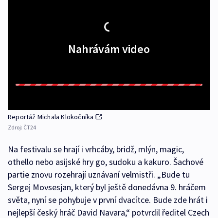
Nahrávám video
Reportáž Michala Klokočníka
Zdroj:
ČT24
Na festivalu se hrají i vrhcáby, bridž, mlýn, magic,
othello nebo asijské hry go, sudoku a kakuro. Šachové
partie znovu rozehrají uznávaní velmistři. „Bude tu
Sergej Movsesjan, který byl ještě donedávna 9. hráčem
světa, nyní se pohybuje v první dvacítce. Bude zde hrát i
nejlepší český hráč David Navara,“ potvrdil ředitel Czech