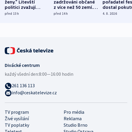
ženy.“ Litevští
zadržováni občané
pořadatel fes
politici zvažují
z více než 50 zemí.
dostal pokut
dohodu o
Bojovali na straně
nekalé prakti
před 13
h
před 14
h
4. 8. 2026
demografii
Ruska
Divácké centrum
každý všední den:
8:00—16:00 hodin
261 136 113
info@ceskatelevize.cz
TV program
Pro média
Živé vysílání
Reklama
TV poplatky
Studio Brno
Teletext
Studio Ostrava