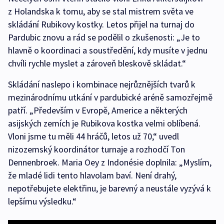
z Holandska k tomu, aby se stal mistrem světa ve
skládání Rubikovy kostky. Letos přijel na turnaj do
Pardubic znovu a rád se podělil o zkušenosti: „Je to
hlavně o koordinaci a soustředění, kdy musíte v jednu
chvíli rychle myslet a zároveň bleskově skládat.“
Skládání naslepo i kombinace nejrůznějších tvarů k
mezinárodnímu utkání v pardubické aréně samozřejmě
patří. „Především v Evropě, Americe a některých
asijských zemích je Rubikova kostka velmi oblíbená.
Vloni jsme tu měli 44 hráčů, letos už 70,“ uvedl
nizozemský koordinátor turnaje a rozhodčí Ton
Dennenbroek. Maria Oey z Indonésie doplnila: „Myslím,
že mladé lidi tento hlavolam baví. Není drahý,
nepotřebujete elektřinu, je barevný a neustále vyzývá k
lepšímu výsledku.“