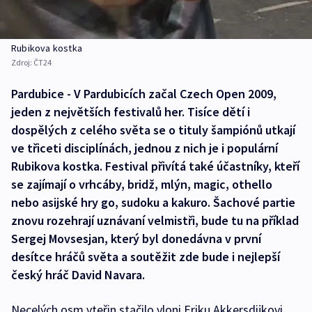
Rubikova kostka
Zdroj:
ČT24
Pardubice - V Pardubicích začal Czech Open 2009,
jeden z největších festivalů her. Tisíce dětí i
dospělých z celého světa se o tituly šampiónů utkají
ve třiceti disciplínách, jednou z nich je i populární
Rubikova kostka. Festival přivítá také účastníky, kteří
se zajímají o vrhcáby, bridž, mlýn, magic, othello
nebo asijské hry go, sudoku a kakuro. Šachové partie
znovu rozehrají uznávaní velmistři, bude tu na příklad
Sergej Movsesjan, který byl donedávna v první
desítce hráčů světa a soutěžit zde bude i nejlepší
český hráč David Navara.
Necelých osm vteřin stačilo vloni Eriku Akkersdijkovi