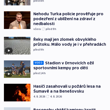
před 8
h
Nehodu Turka policie prověřuje pro
podezření z ublížení na zdraví z
nedbalosti
včera
před 9
h
Řeky mají jen zlomek obvyklého
průtoku. Málo vody je i v přehradách
před 9
h
Stadion v Drnovicích ožil
VIDEO
sportovními kempy pro děti
před 14
h
Hasiči zasahovali u požárů lesa na
Šumavě a na Benešovsku
4. 8. 2026
4. 8. 2026
Bosonohy chtějí kamiony krotit