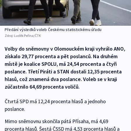
Předání výsledků voleb Českému statistickému úřadu
Zdroj:
Luděk Peřina/ČTK
Volby do sněmovny v Olomouckém kraji vyhrálo ANO,
získalo 29,77 procenta a pět poslanců. Na druhém
místě je koalice SPOLU, má 24,54 procenta a čtyři
poslance. Třetí Piráti a STAN dostali 12,35 procenta
hlasů, což znamená dva poslance. Voleb se v kraji
zúčastnilo 64,69 procenta voličů.
Čtvrtá SPD má 12,24 procenta hlasů a jednoho
poslance.
Mimo sněmovnu skončila pátá Přísaha, má 4,69
procenta hlasů. Šestá ČSSD má 4,53 procenta hlasů a