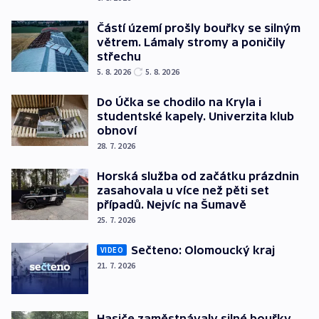
Částí území prošly bouřky se silným
větrem. Lámaly stromy a poničily
střechu
5. 8. 2026
5. 8. 2026
Do Účka se chodilo na Kryla i
studentské kapely. Univerzita klub
obnoví
28. 7. 2026
Horská služba od začátku prázdnin
zasahovala u více než pěti set
případů. Nejvíc na Šumavě
25. 7. 2026
Sečteno: Olomoucký kraj
VIDEO
21. 7. 2026
Hasiče zaměstnávaly silné bouřky,