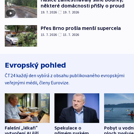
některé domácnosti přišly o proud
19. 7. 2026
19. 7. 2026
Přes Brno prošla menší supercela
15. 7. 2026
15. 7. 2026
Evropský pohled
ČT24 každý den vybírá z obsahu publikovaného evropskými
veřejnými médii, členy Eurovize.
Falešní „lékaři“
Spekulace o
Pobyt u vodn
vytvoření AI šíří
přímém ruském
ploch zvyšuje