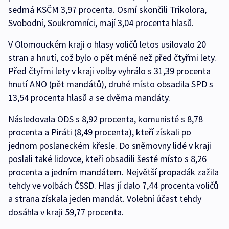
sedmá KSČM 3,97 procenta. Osmí skončili Trikolora,
Svobodní, Soukromníci, mají 3,04 procenta hlasů.
V Olomouckém kraji o hlasy voličů letos usilovalo 20
stran a hnutí, což bylo o pět méně než před čtyřmi lety.
Před čtyřmi lety v kraji volby vyhrálo s 31,39 procenta
hnutí ANO (pět mandátů), druhé místo obsadila SPD s
13,54 procenta hlasů a se dvěma mandáty.
Následovala ODS s 8,92 procenta, komunisté s 8,78
procenta a Piráti (8,49 procenta), kteří získali po
jednom poslaneckém křesle. Do sněmovny lidé v kraji
poslali také lidovce, kteří obsadili šesté místo s 8,26
procenta a jedním mandátem. Největší propadák zažila
tehdy ve volbách ČSSD. Hlas jí dalo 7,44 procenta voličů
a strana získala jeden mandát. Volební účast tehdy
dosáhla v kraji 59,77 procenta.