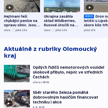
Hejtmani řeší
Ukrajina zasáhla
Dron n
VIDEO
chybějící peníze na
sklad Wildberries,
letišti u Lips
opravu silnic. Jsou
Rusové útočili na
skoro kilo trh
nenárokové, namítá
trh, hasiče či
indicie ukazuj
včera
před 14
h
včera
před 14
h
před 15
h
ministerstvo
stadion
Rusko
Aktuálně z rubriky
Olomoucký
kraj
Opilých řidičů nemotorových vozidel
skokově přibylo, nejvíc ve středních
Čechách
včera v 06:01
Sběr starého železa pomáhá
dobrovolným hasičům financovat
techniku i akce
6. 8. 2026