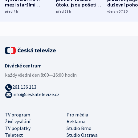
mezi staršími
útoku jsou pošetilé,
duševní poho
Poláky nebezpečné
míní estonský
ukázala
před 4
h
před 18
h
včera v 07:30
zdravotní rady
bezpečnostní
mezinárodní 
expert
Divácké centrum
každý všední den:
8:00—16:00 hodin
261 136 113
info@ceskatelevize.cz
TV program
Pro média
Živé vysílání
Reklama
TV poplatky
Studio Brno
Teletext
Studio Ostrava