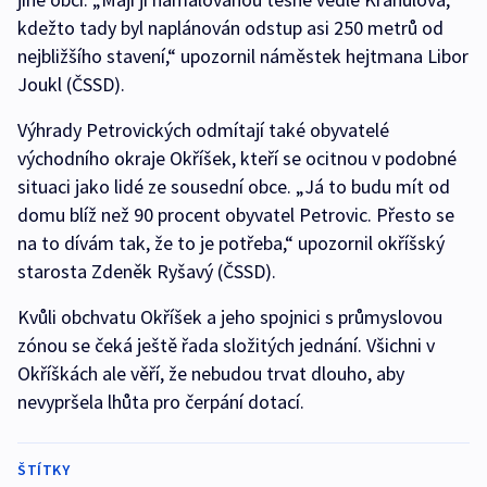
kdežto tady byl naplánován odstup asi 250 metrů od
nejbližšího stavení,“ upozornil náměstek hejtmana Libor
Joukl (ČSSD).
Výhrady Petrovických odmítají také obyvatelé
východního okraje Okříšek, kteří se ocitnou v podobné
situaci jako lidé ze sousední obce. „Já to budu mít od
domu blíž než 90 procent obyvatel Petrovic. Přesto se
na to dívám tak, že to je potřeba,“ upozornil okříšský
starosta Zdeněk Ryšavý (ČSSD).
Kvůli obchvatu Okříšek a jeho spojnici s průmyslovou
zónou se čeká ještě řada složitých jednání. Všichni v
Okříškách ale věří, že nebudou trvat dlouho, aby
nevypršela lhůta pro čerpání dotací.
ŠTÍTKY