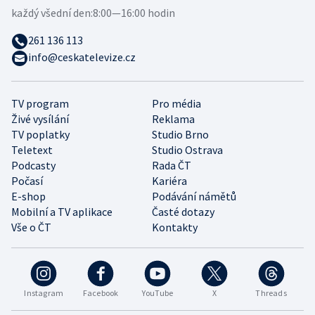
každý všední den:
8:00—16:00 hodin
261 136 113
info@ceskatelevize.cz
TV program
Pro média
Živé vysílání
Reklama
TV poplatky
Studio Brno
Teletext
Studio Ostrava
Podcasty
Rada ČT
Počasí
Kariéra
E-shop
Podávání námětů
Mobilní a TV aplikace
Časté dotazy
Vše o ČT
Kontakty
Instagram
Facebook
YouTube
X
Threads