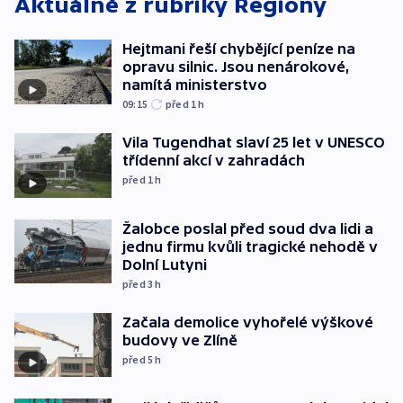
Aktuálně z rubriky
Regiony
Hejtmani řeší chybějící peníze na
opravu silnic. Jsou nenárokové,
namítá ministerstvo
09:15
před 1
h
Vila Tugendhat slaví 25 let v UNESCO
třídenní akcí v zahradách
před 1
h
Žalobce poslal před soud dva lidi a
jednu firmu kvůli tragické nehodě v
Dolní Lutyni
před 3
h
Začala demolice vyhořelé výškové
budovy ve Zlíně
před 5
h