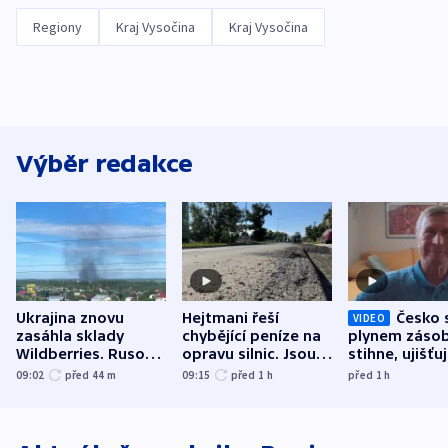
Regiony
Kraj Vysočina
Kraj Vysočina
Výběr redakce
Ukrajina znovu
Hejtmani řeší
Česko 
VIDEO
zasáhla sklady
chybějící peníze na
plynem zásob
Wildberries. Rusové
opravu silnic. Jsou
stihne, ujišťu
útočili v Charkovské
nenárokové, namítá
expert. Sníže
09:02
před 44
m
09:15
před 1
h
před 1
h
oblasti
ministerstvo
však slíbit ne