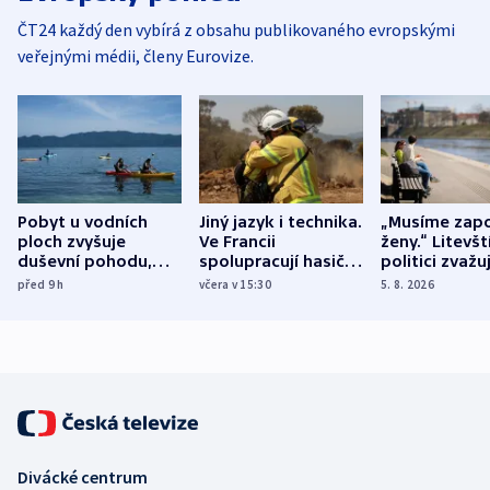
ČT24 každý den vybírá z obsahu publikovaného evropskými
veřejnými médii, členy Eurovize.
Pobyt u vodních
Jiný jazyk i technika.
„Musíme zapo
ploch zvyšuje
Ve Francii
ženy.“ Litevšt
duševní pohodu,
spolupracují hasiči z
politici zvažuj
ukázala
různých zemí
dohodu o
před 9
h
včera v 15:30
5. 8. 2026
mezinárodní studie
demografii
Divácké centrum