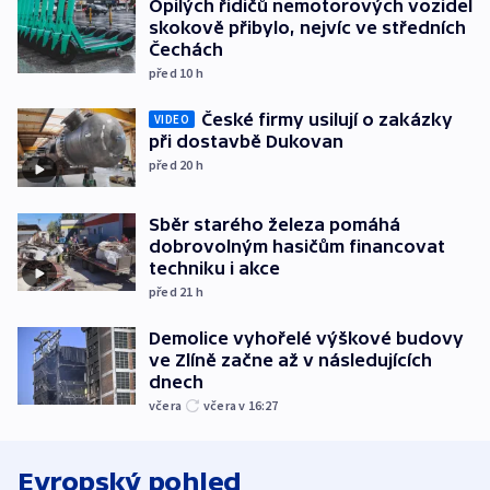
Opilých řidičů nemotorových vozidel
skokově přibylo, nejvíc ve středních
Čechách
před 10
h
České firmy usilují o zakázky
VIDEO
při dostavbě Dukovan
před 20
h
Sběr starého železa pomáhá
dobrovolným hasičům financovat
techniku i akce
před 21
h
Demolice vyhořelé výškové budovy
ve Zlíně začne až v následujících
dnech
včera
včera v 16:27
Evropský pohled