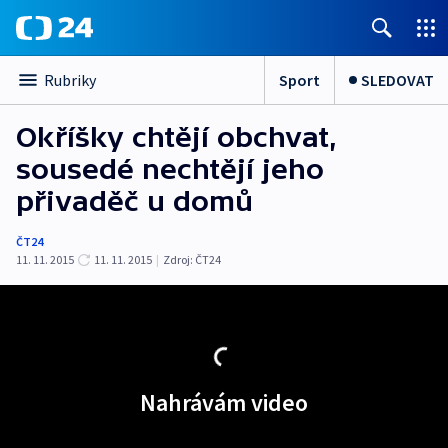
Sport
SLEDOVAT
Rubriky
Okříšky chtějí obchvat,
sousedé nechtějí jeho
přivaděč u domů
ČT24
11. 11. 2015
11. 11. 2015
|
Zdroj:
ČT24
Nahrávám video