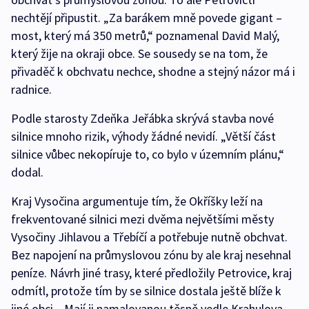
nechtějí připustit. „Za barákem mně povede gigant –
most, který má 350 metrů,“ poznamenal David Malý,
který žije na okraji obce. Se sousedy se na tom, že
přivaděč k obchvatu nechce, shodne a stejný názor má i
radnice.
Podle starosty Zdeňka Jeřábka skrývá stavba nové
silnice mnoho rizik, výhody žádné nevidí. „Větší část
silnice vůbec nekopíruje to, co bylo v územním plánu,“
dodal.
Kraj Vysočina argumentuje tím, že Okříšky leží na
frekventované silnici mezi dvěma největšími městy
Vysočiny Jihlavou a Třebíčí a potřebuje nutně obchvat.
Bez napojení na průmyslovou zónu by ale kraj nesehnal
peníze. Návrh jiné trasy, které předložily Petrovice, kraj
odmítl, protože tím by se silnice dostala ještě blíže k
jiné obci. „Mají ji namalovanou těsně vedle Krahulova,