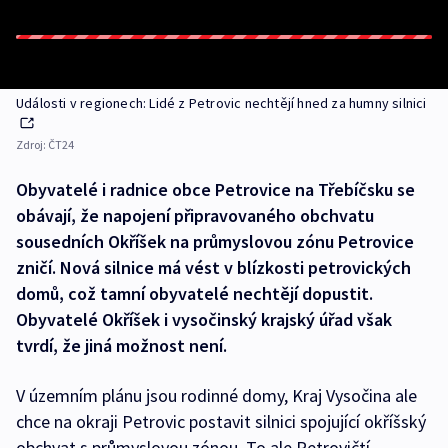
Události v regionech: Lidé z Petrovic nechtějí hned za humny silnici
Zdroj:
ČT24
Obyvatelé i radnice obce Petrovice na Třebíčsku se
obávají, že napojení připravovaného obchvatu
sousedních Okříšek na průmyslovou zónu Petrovice
zničí. Nová silnice má vést v blízkosti petrovických
domů, což tamní obyvatelé nechtějí dopustit.
Obyvatelé Okříšek i vysočinský krajský úřad však
tvrdí, že jiná možnost není.
V územním plánu jsou rodinné domy, Kraj Vysočina ale
chce na okraji Petrovic postavit silnici spojující okříšský
obchvat s průmyslovou zónou. To ale Petrovičtí