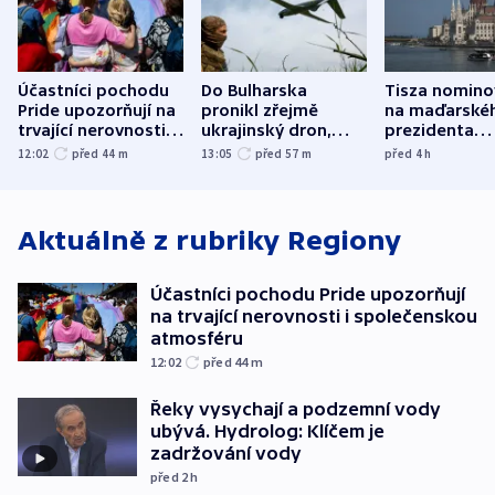
Účastníci pochodu
Do Bulharska
Tisza nomino
Pride upozorňují na
pronikl zřejmě
na maďarské
trvající nerovnosti i
ukrajinský dron,
prezidenta
společenskou
explodoval kilometr
bývalého šéf
12:02
před 44
m
13:05
před 57
m
před 4
h
atmosféru
od plynovodu
nejvyššího s
Aktuálně z rubriky
Regiony
Účastníci pochodu Pride upozorňují
na trvající nerovnosti i společenskou
atmosféru
12:02
před 44
m
Řeky vysychají a podzemní vody
ubývá. Hydrolog: Klíčem je
zadržování vody
před 2
h