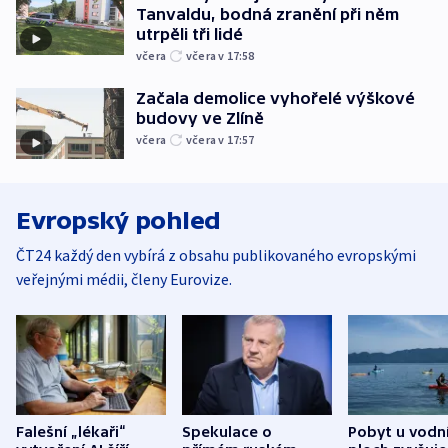
Tanvaldu, bodná zranění při něm
utrpěli tři lidé
včera
včera v 17:58
Začala demolice vyhořelé výškové
budovy ve Zlíně
včera
včera v 17:57
Evropský pohled
ČT24 každý den vybírá z obsahu publikovaného evropskými
veřejnými médii, členy Eurovize.
Falešní „lékaři“
Spekulace o
Pobyt u vodn