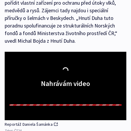
pořídit vlastní zařízení pro ochranu před útoky vlků,
medvědů a rysů. Zájemci tady najdou i speciální
příručky o šelmách v Beskydech. „Hnutí Duha tuto
poradnu spolufinancuje ze strukturálních Norských
fondů a fondů Ministerstva životního prostředí ČR,“
uvedl Michal Bojda z Hnutí Duha.
Nahrávám video
Reportáž Daniela Šamánka
Zdroj:
ČT24