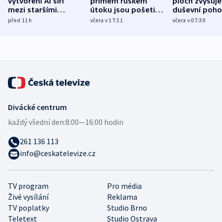
vytvoření AI šíří
přímém ruském
ploch zvyšuje
mezi staršími
útoku jsou pošetilé,
duševní poho
Poláky nebezpečné
míní estonský
ukázala
před 11
h
včera v 17:11
včera v 07:30
zdravotní rady
bezpečnostní
mezinárodní 
expert
Divácké centrum
každý všední den:
8:00—16:00 hodin
261 136 113
info@ceskatelevize.cz
TV program
Pro média
Živé vysílání
Reklama
TV poplatky
Studio Brno
Teletext
Studio Ostrava