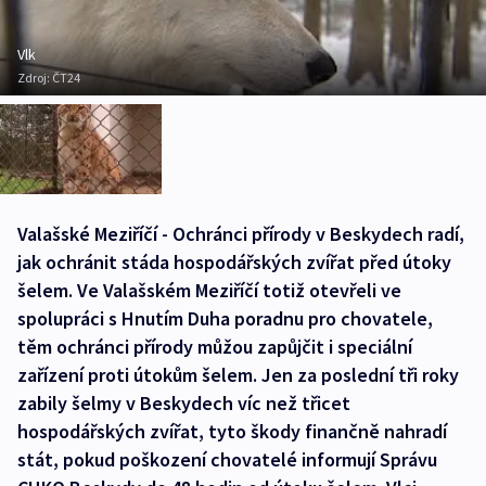
Vlk
Zdroj:
ČT24
Valašské Meziříčí - Ochránci přírody v Beskydech radí,
jak ochránit stáda hospodářských zvířat před útoky
šelem. Ve Valašském Meziříčí totiž otevřeli ve
spolupráci s Hnutím Duha poradnu pro chovatele,
těm ochránci přírody můžou zapůjčit i speciální
zařízení proti útokům šelem. Jen za poslední tři roky
zabily šelmy v Beskydech víc než třicet
hospodářských zvířat, tyto škody finančně nahradí
stát, pokud poškození chovatelé informují Správu