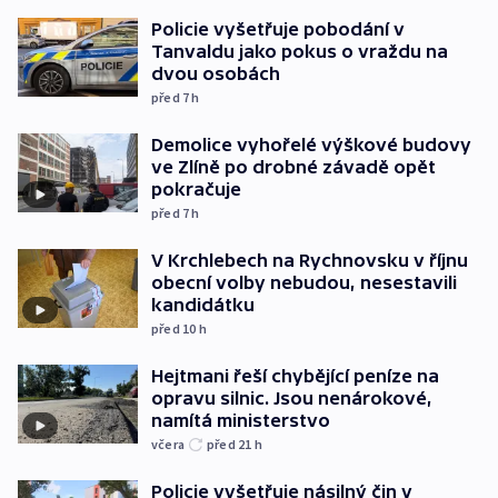
Policie vyšetřuje pobodání v
Tanvaldu jako pokus o vraždu na
dvou osobách
před 7
h
Demolice vyhořelé výškové budovy
ve Zlíně po drobné závadě opět
pokračuje
před 7
h
V Krchlebech na Rychnovsku v říjnu
obecní volby nebudou, nesestavili
kandidátku
před 10
h
Hejtmani řeší chybějící peníze na
opravu silnic. Jsou nenárokové,
namítá ministerstvo
včera
před 21
h
Policie vyšetřuje násilný čin v