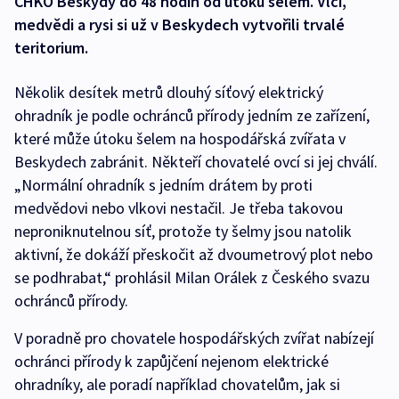
CHKO Beskydy do 48 hodin od útoku šelem. Vlci,
medvědi a rysi si už v Beskydech vytvořili trvalé
teritorium.
Několik desítek metrů dlouhý síťový elektrický
ohradník je podle ochránců přírody jedním ze zařízení,
které může útoku šelem na hospodářská zvířata v
Beskydech zabránit. Někteří chovatelé ovcí si jej chválí.
„Normální ohradník s jedním drátem by proti
medvědovi nebo vlkovi nestačil. Je třeba takovou
neproniknutelnou síť, protože ty šelmy jsou natolik
aktivní, že dokáží přeskočit až dvoumetrový plot nebo
se podhrabat,“ prohlásil Milan Orálek z Českého svazu
ochránců přírody.
V poradně pro chovatele hospodářských zvířat nabízejí
ochránci přírody k zapůjčení nejenom elektrické
ohradníky, ale poradí například chovatelům, jak si