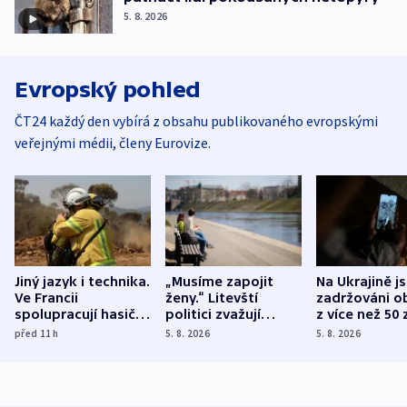
5. 8. 2026
Evropský pohled
ČT24 každý den vybírá z obsahu publikovaného evropskými
veřejnými médii, členy Eurovize.
Jiný jazyk i technika.
„Musíme zapojit
Na Ukrajině j
Ve Francii
ženy.“ Litevští
zadržováni o
spolupracují hasiči z
politici zvažují
z více než 50 
různých zemí
dohodu o
Bojovali na s
před 11
h
5. 8. 2026
5. 8. 2026
demografii
Ruska