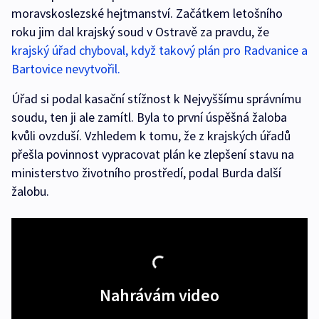
moravskoslezské hejtmanství. Začátkem letošního
roku jim dal krajský soud v Ostravě za pravdu, že
krajský úřad chyboval, když takový plán pro Radvanice a
Bartovice nevytvořil.
Úřad si podal kasační stížnost k Nejvyššímu správnímu
soudu, ten ji ale zamítl. Byla to první úspěšná žaloba
kvůli ovzduší. Vzhledem k tomu, že z krajských úřadů
přešla povinnost vypracovat plán ke zlepšení stavu na
ministerstvo životního prostředí, podal Burda další
žalobu.
Nahrávám video