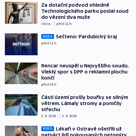
Za dotační podvod ohledně
Technologického parku poslal soud
do vězení dva muže
včera
před 11
h
Sečteno: Pardubický kraj
VIDEO
před 11
h
Rencar neuspěl u Nejvyššího soudu.
Vleklý spor s DPP o reklamní plochu
končí
před 13
h
Částí území prošly bouřky se silným
větrem. Lámaly stromy a poničily
střechu
5. 8. 2026
5. 8. 2026
Lékaři v Ostravě ošetřili už
VIDEO
patnáct lidí pokousaných netopýry