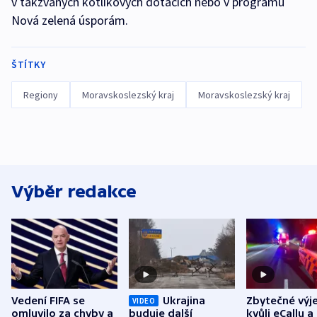
v takzvaných kotlíkových dotacích nebo v programu
Nová zelená úsporám.
ŠTÍTKY
Regiony
Moravskoslezský kraj
Moravskoslezský kraj
Výběr redakce
Vedení FIFA se
Ukrajina
Zbytečné výj
VIDEO
omluvilo za chyby a
buduje další
kvůli eCallu a