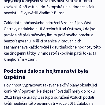
nejrychleji k zlepšení stavu ovzduší. Stát se k tomu
zavázal už při vstupu do Evropské unie, dodnes však
neexistují,“ vysvětlil Vladimír Burda.
Zakladatel občanského sdružení Vzduch žije v části
Ostravy nedaleko huti ArcelorMittal Ostrava, kde jsou
pravidelně překračovány limity polétavého prachu a
benzo(a)pyrenu. Měřící stanice v Radvanicích
zaznamenává každoročně i devítinásobné hodnoty této
karcinogenní látky. V množství škodlivin patří lokalita
k nejhorším v zemi.
Podobná žaloba hejtmanství byla
úspěšná
Povinnost vypracovat takzvané akční plány obsahující
konkrétní opatření ke zlepšení ovzduší měly do roku
2012 krajské úřady. Zástupci sdružení Vzduch podali
kvůli neplnění této povinnosti v roce 2011 žalobu na