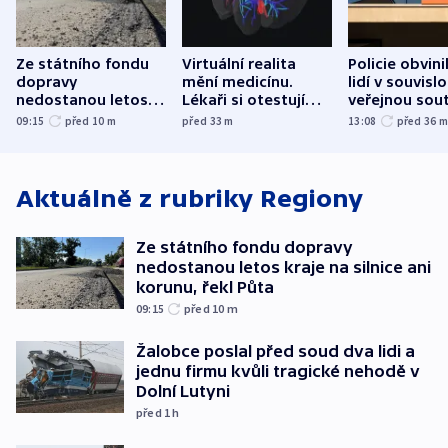
Ze státního fondu
Virtuální realita
Policie obvini
dopravy
mění medicínu.
lidí v souvislo
nedostanou letos
Lékaři si otestují
veřejnou sout
kraje na silnice ani
každý řez, říká
Správy železn
09:15
před 10
m
před 33
m
13:08
před 36
korunu, řekl Půta
český expert
Aktuálně z rubriky
Regiony
Ze státního fondu dopravy
nedostanou letos kraje na silnice ani
korunu, řekl Půta
09:15
před 10
m
Žalobce poslal před soud dva lidi a
jednu firmu kvůli tragické nehodě v
Dolní Lutyni
před 1
h