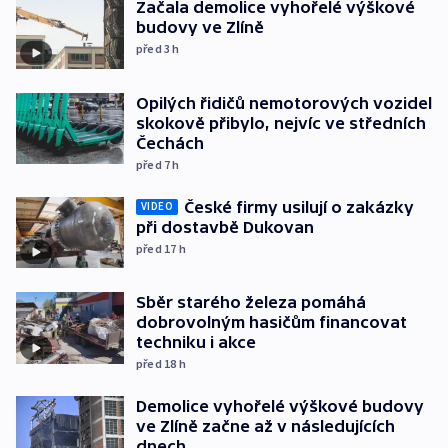
Začala demolice vyhořelé výškové
budovy ve Zlíně
před 3
h
Opilých řidičů nemotorových vozidel
skokově přibylo, nejvíc ve středních
Čechách
před 7
h
České firmy usilují o zakázky
VIDEO
při dostavbě Dukovan
před 17
h
Sběr starého železa pomáhá
dobrovolným hasičům financovat
techniku i akce
před 18
h
Demolice vyhořelé výškové budovy
ve Zlíně začne až v následujících
dnech