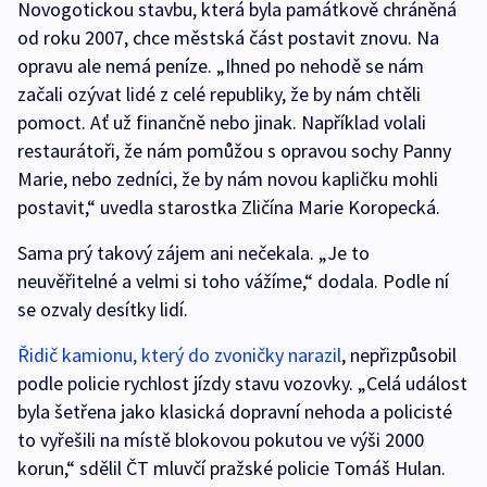
Novogotickou stavbu, která byla památkově chráněná
od roku 2007, chce městská část postavit znovu. Na
opravu ale nemá peníze. „Ihned po nehodě se nám
začali ozývat lidé z celé republiky, že by nám chtěli
pomoct. Ať už finančně nebo jinak. Například volali
restaurátoři, že nám pomůžou s opravou sochy Panny
Marie, nebo zedníci, že by nám novou kapličku mohli
postavit,“ uvedla starostka Zličína Marie Koropecká.
Sama prý takový zájem ani nečekala. „Je to
neuvěřitelné a velmi si toho vážíme,“ dodala. Podle ní
se ozvaly desítky lidí.
Řidič kamionu, který do zvoničky narazil
, nepřizpůsobil
podle policie rychlost jízdy stavu vozovky. „Celá událost
byla šetřena jako klasická dopravní nehoda a policisté
to vyřešili na místě blokovou pokutou ve výši 2000
korun,“ sdělil ČT mluvčí pražské policie Tomáš Hulan.