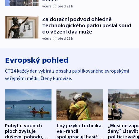
včera
před 21
h
Za dotační podvod ohledně
Technologického parku poslal soud
do vězení dva muže
včera
před 22
h
Evropský pohled
ČT24 každý den vybírá z obsahu publikovaného evropskými
veřejnými médii, členy Eurovize.
Pobyt u vodních
Jiný jazyk i technika.
„Musíme zapo
ploch zvyšuje
Ve Francii
ženy.“ Litevšt
duševní pohodu,
spolupracují hasiči z
politici zvažuj