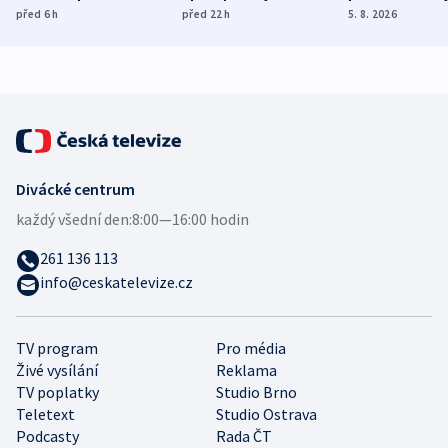
ukázala
různých zemí
dohodu o
před 6
h
před 22
h
5. 8. 2026
mezinárodní studie
demografii
Divácké centrum
každý všední den:
8:00—16:00 hodin
261 136 113
info@ceskatelevize.cz
TV program
Pro média
Živé vysílání
Reklama
TV poplatky
Studio Brno
Teletext
Studio Ostrava
Podcasty
Rada ČT