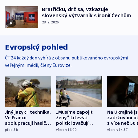
Bratříčku, drž sa, vzkazuje
slovenský výtvarník s ironií Čechům
28. 7. 2026
Evropský pohled
ČT24 každý den vybírá z obsahu publikovaného evropskými
veřejnými médii, členy Eurovize.
Jiný jazyk i technika.
„Musíme zapojit
Na Ukrajině j
Ve Francii
ženy.“ Litevští
zadržováni o
spolupracují hasiči z
politici zvažují
z více než 50 
různých zemí
dohodu o
Bojovali na s
před 5
h
včera v 16:00
včera v 14:37
demografii
Ruska