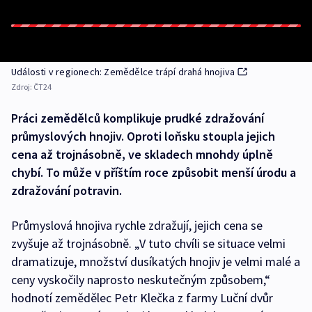
Události v regionech: Zemědělce trápí drahá hnojiva
Zdroj:
ČT24
Práci zemědělců komplikuje prudké zdražování
průmyslových hnojiv. Oproti loňsku stoupla jejich
cena až trojnásobně, ve skladech mnohdy úplně
chybí. To může v příštím roce způsobit menší úrodu a
zdražování potravin.
Průmyslová hnojiva rychle zdražují, jejich cena se
zvyšuje až trojnásobně. „V tuto chvíli se situace velmi
dramatizuje, množství dusíkatých hnojiv je velmi malé a
ceny vyskočily naprosto neskutečným způsobem,“
hodnotí zemědělec Petr Klečka z farmy Luční dvůr