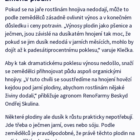
Pokud se na jaře rostlinám hnojiva nedodají, může to
podle zemědělců zásadně ovlivnit výnos a v konečném
důsledku i ceny potravin. „Výnosy plodin jako pšenice a
ječmen, jsou závislé na dusíkatém hnojení tak moc, že
pokud se jim dusík nedodá v jarních měsících, mohlo by
dojít až k padesátiprocentnímu poklesu,“ varuje Klečka.
Aby k tak dramatickému poklesu výnosu nedošlo, snaží
se zemědělci přihnojovat půdu aspoň organickými
hnojivy. „V tuto chvíli se soustředíme na hnojení hovězí
kejdou pod jarní plodiny, abychom rostlinám nějaké
živiny dodali,“ přibližuje agronom RenoFarmy Beskyd
Ondřej Skulina.
Některé plodiny ale dusík k růstu prakticky nepotřebují.
Jde třeba o ječmen jarní, oves nebo sóju. Podle
zemědělců je pravděpodobné, že právě těchto plodin na