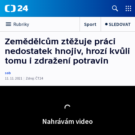
Sport
SLEDOVAT
Rubriky
Zemědělcům ztěžuje práci
nedostatek hnojiv, hrozí kvůli
tomu i zdražení potravin
sob
11. 11. 2021
|
Zdroj:
ČT24
Nahrávám video