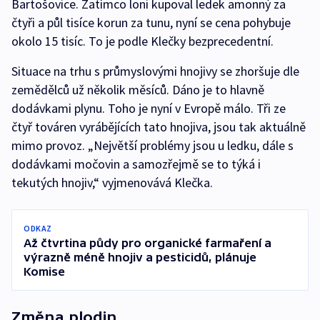
Bartošovice. Zatímco loni kupoval ledek amonný za
čtyři a půl tisíce korun za tunu, nyní se cena pohybuje
okolo 15 tisíc. To je podle Klečky bezprecedentní.
Situace na trhu s průmyslovými hnojivy se zhoršuje dle
zemědělců už několik měsíců. Dáno je to hlavně
dodávkami plynu. Toho je nyní v Evropě málo. Tři ze
čtyř továren vyrábějících tato hnojiva, jsou tak aktuálně
mimo provoz. „Největší problémy jsou u ledku, dále s
dodávkami močovin a samozřejmě se to týká i
tekutých hnojiv,“ vyjmenovává Klečka.
ODKAZ
Až čtvrtina půdy pro organické farmaření a
výrazně méně hnojiv a pesticidů, plánuje
Komise
Změna plodin