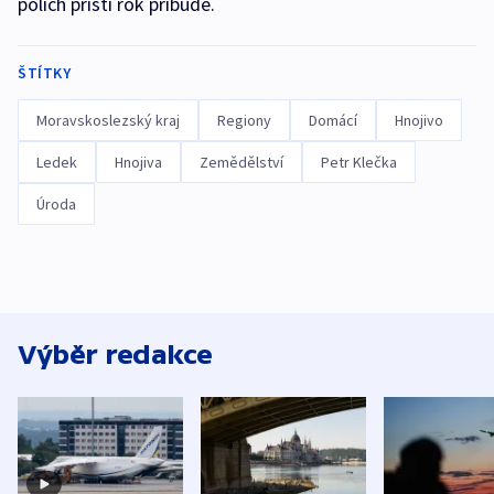
polích příští rok přibude.
ŠTÍTKY
Moravskoslezský kraj
Regiony
Domácí
Hnojivo
Ledek
Hnojiva
Zemědělství
Petr Klečka
Úroda
Výběr redakce