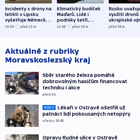
Incidenty s drony na
Klimatický budíček
Rusko uvažuj
letišti v Lipsku
Maďarů. Lidé i
využití dronů
vyšetřuje Německo
podniky šetří,
ukrajinské vý
jako úmyslný pokus
omezuje se doprava
útokům v Pob
10:56
před 13
m
12:08
před 19
m
před 38
m
o způsobení
i svícení
tvrdí Litva
exploze
Aktuálně z rubriky
Moravskoslezský kraj
Sběr starého železa pomáhá
dobrovolným hasičům financovat
techniku i akce
před 2
h
Lékaři v Ostravě ošetřili už
VIDEO
patnáct lidí pokousaných netopýry
včera v 20:43
Opravu Rudné ulice v Ostravě