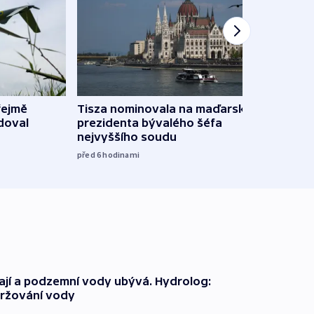
řejmě
Tisza nominovala na maďarského
Ruský
doval
prezidenta bývalého šéfa
čtyři 
nejvyššího soudu
08:20
před 6
hodinami
jí a podzemní vody ubývá. Hydrolog:
držování vody