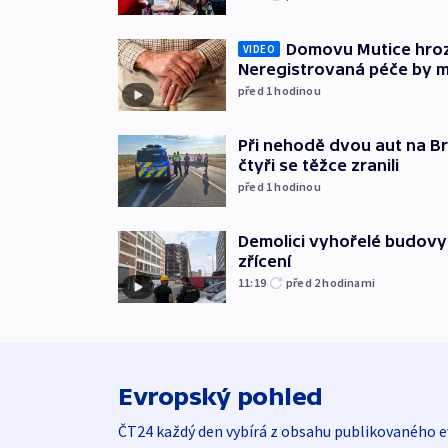
Domovu Mutice hroz
VIDEO
Neregistrovaná péče by m
před 1
hodinou
Při nehodě dvou aut na Br
čtyři se těžce zranili
před 1
hodinou
Demolici vyhořelé budovy 
zřícení
11:19
před 2
hodinami
Evropský pohled
ČT24 každý den vybírá z obsahu publikovaného e