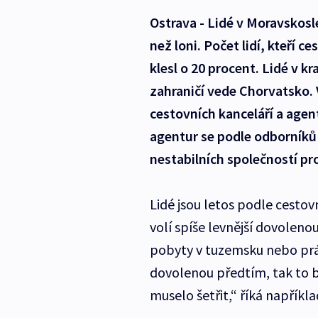
Ostrava - Lidé v Moravskosl
než loni. Počet lidí, kteří c
klesl o 20 procent. Lidé v k
zahraničí vede Chorvatsko. 
cestovních kanceláří a agen
agentur se podle odborníků 
nestabilních společností pro
Lidé jsou letos podle cestov
volí spíše levnější dovoleno
pobyty v tuzemsku nebo práz
dovolenou předtím, tak to 
muselo šetřit,“ říká napříkl