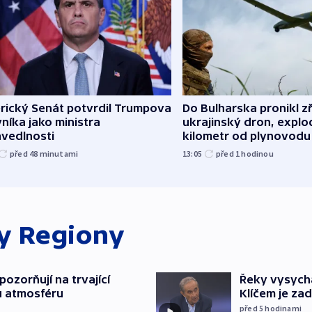
rický Senát potvrdil Trumpova
Do Bulharska pronikl z
níka jako ministra
ukrajinský dron, explo
avedlnosti
kilometr od plynovodu
před 48
minutami
13:05
před 1
hodinou
ky
Regiony
ozorňují na trvající
Řeky vysycha
u atmosféru
Klíčem je za
před 5
hodinami