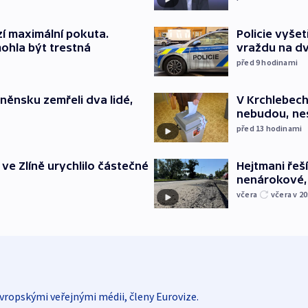
í maximální pokuta.
Policie vyše
ohla být trestná
vraždu na d
před 9
hodinami
něnsku zemřeli dva lidé,
V Krchlebech
nebudou, nes
před 13
hodinami
ve Zlíně urychlilo částečné
Hejtmani řeší
nenárokové, 
včera
včera v 20
vropskými veřejnými médii, členy Eurovize.