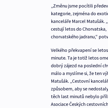
„Změnu jsme pocítili předev
kategorie, zejména do exotic
kanceláře Marcel Matušák. „L
cestují letos do Chorvatska, 
chorvatského jadranu,“ potvr
Velkého překvapení se letos 
minute. Ta je totiž letos o
dobrý zájezd na poslední chv
málo a myslíme si, že ten vý
Matušák. „Cestovní kancelá
způsobem, aby se nedostal
těch last minutů nebylo pří
Asociace Českých cestovních