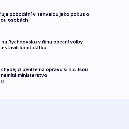
třuje pobodání v Tanvaldu jako pokus o
vou osobách
 na Rychnovsku v říjnu obecní volby
estavili kandidátku
 chybějící peníze na opravu silnic. Jsou
namítá ministerstvo
:59