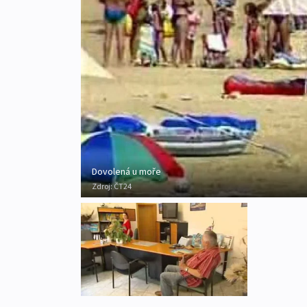
Dovolená u moře
Zdroj:
ČT24