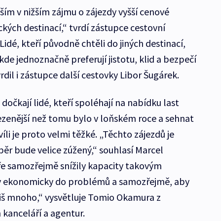
ším v nižším zájmu o zájezdy vyšší cenové
kých destinací,“ tvrdí zástupce cestovní
idé, kteří původně chtěli do jiných destinací,
kde jednoznačně preferují jistotu, klid a bezpečí
dil i zástupce další cestovky Libor Šugárek.
dočkají lidé, kteří spoléhají na nabídku last
mezenější než tomu bylo v loňském roce a sehnat
íli je proto velmi těžké. „Těchto zájezdů je
běr bude velice zúžený,“ souhlasí Marcel
ře samozřejmě snížily kapacity takovým
y ekonomicky do problémů a samozřejmě, aby
liš mnoho,“ vysvětluje Tomio Okamura z
 kanceláří a agentur.