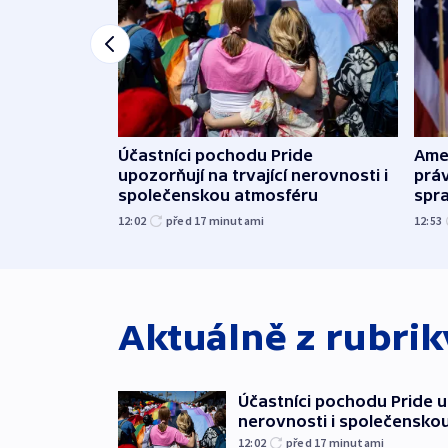
Účastníci pochodu Pride
Ame
upozorňují na trvající nerovnosti i
práv
společenskou atmosféru
spr
12:02
před 17
minutami
12:53
Aktuálně z rubri
Účastníci pochodu Pride up
nerovnosti i společensko
12:02
před 17
minutami