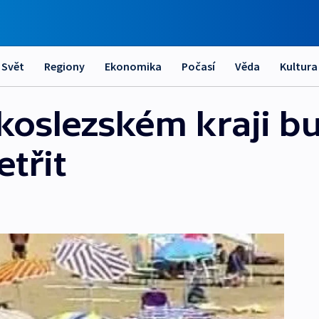
Svět
Regiony
Ekonomika
Počasí
Věda
Kultura
koslezském kraji b
třit