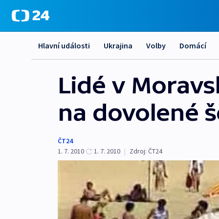
Hlavní události
Ukrajina
Volby
Domácí
Lidé v Moravs
na dovolené še
ČT24
1. 7. 2010
1. 7. 2010
|
Zdroj:
ČT24