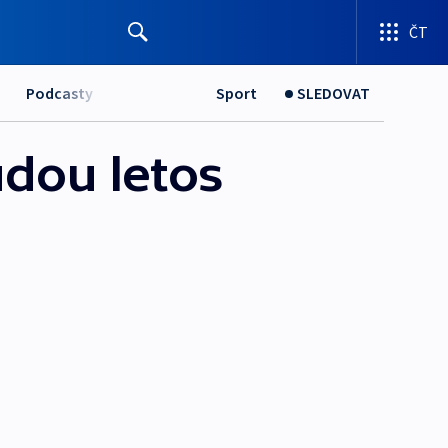
ČT
Podcasty
Sport
SLEDOVAT
udou letos