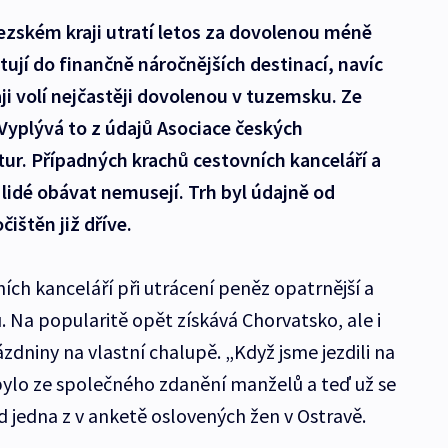
ezském kraji utratí letos za dovolenou méně
estují do finančně náročnějších destinací, navíc
raji volí nejčastěji dovolenou v tuzemsku. Ze
Vyplývá to z údajů Asociace českých
tur. Případných krachů cestovních kanceláří a
lidé obávat nemusejí. Trh byl údajně od
čištěn již dříve.
ních kanceláří při utrácení peněz opatrnější a
u. Na popularitě opět získává Chorvatsko, ale i
dniny na vlastní chalupě. „Když jsme jezdili na
bylo ze společného zdanění manželů a teď už se
ad jedna z v anketě oslovených žen v Ostravě.