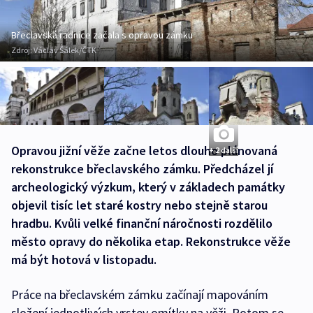
Břeclavská radnice začala s opravou zámku
Zdroj:
Václav Šálek/ČTK
Opravou jižní věže začne letos dlouho plánovaná
+ 2 další
rekonstrukce břeclavského zámku. Předcházel jí
archeologický výzkum, který v základech památky
objevil tisíc let staré kostry nebo stejně starou
hradbu. Kvůli velké finanční náročnosti rozdělilo
město opravy do několika etap. Rekonstrukce věže
má být hotová v listopadu.
Práce na břeclavském zámku začínají mapováním
složení jednotlivých vrstev omítky na věži. Potom se