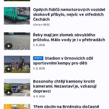
Opilých řidičů nemotorových vozidel
skokově přibylo, nejvíc ve středních
Čechách
včera v 06:01
Řeky mají jen zlomek obvyklého
průtoku. Málo vody je i v přehradách
5. 8. 2026
Stadion v Drnovicích ožil
VIDEO
sportovními kempy pro děti
5. 8. 2026
Bosonohy chtějí kamiony krotit
kamerami. Nezastaví je, vzkazují
dopravci
4. 8. 2026
Třem obcím na Brněnsku dočasně