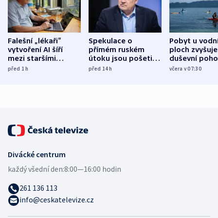
Falešní „lékaři“
Spekulace o
Pobyt u vodn
vytvoření AI šíří
přímém ruském
ploch zvyšuje
mezi staršími
útoku jsou pošetilé,
duševní poho
Poláky nebezpečné
míní estonský
ukázala
před 1
h
před 14
h
včera v 07:30
zdravotní rady
bezpečnostní
mezinárodní 
expert
Divácké centrum
každý všední den:
8:00—16:00 hodin
261 136 113
info@ceskatelevize.cz