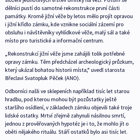
dělníci pustí do samotné rekonstrukce první části
památky. Kromě jižní věže by letos mělo projít opravou
i jižní křídlo zámku, kde vznikne sociální zázemí pro
obsluhu i návštěvníky vyhlídkové věže, malý sál a také
místo pro turistické a informační centrum.
„Rekonstrukcí jižní věže jsme zahájili tolik potřebné
opravy zámku. Těm předcházel archeologický průzkum,
který ukázal bohatou historii místa,“ uvedl starosta
Břeclavi Svatopluk Pěček (ANO).
Odborníci našli ve sklepeních například tisíc let starou
hradbu, pod kterou mohou být pozůstatky ještě
staršího osídlení, v základech zámku objevili také troje
lidské ostatky. Mrtví zřejmě zahynuli násilnou smrtí,
jednou z prověřovaných hypotéz je i to, že mohlo jít o
oběti nějakého rituálu. Stáří ostatků bylo asi tisíc let.