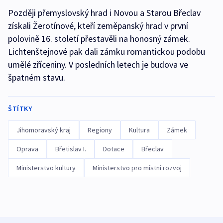
Později přemyslovský hrad i Novou a Starou Břeclav
získali Žerotínové, kteří zeměpanský hrad v první
polovině 16. století přestavěli na honosný zámek.
Lichtenštejnové pak dali zámku romantickou podobu
umělé zříceniny. V posledních letech je budova ve
špatném stavu.
ŠTÍTKY
Jihomoravský kraj
Regiony
Kultura
Zámek
Oprava
Břetislav I.
Dotace
Břeclav
Ministerstvo kultury
Ministerstvo pro místní rozvoj