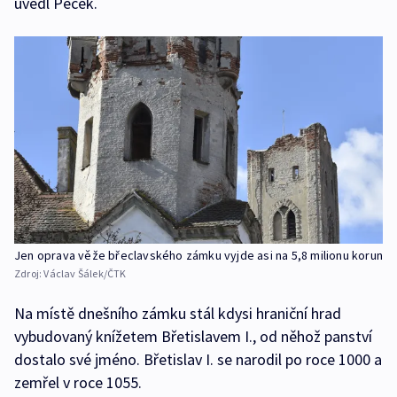
uvedl Pěček.
Jen oprava věže břeclavského zámku vyjde asi na 5,8 milionu korun
Zdroj:
Václav Šálek/ČTK
Na místě dnešního zámku stál kdysi hraniční hrad
vybudovaný knížetem Břetislavem I., od něhož panství
dostalo své jméno. Břetislav I. se narodil po roce 1000 a
zemřel v roce 1055.