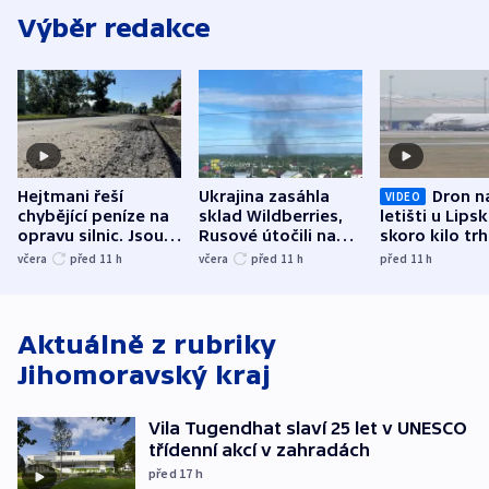
Výběr redakce
Hejtmani řeší
Ukrajina zasáhla
Dron n
VIDEO
chybějící peníze na
sklad Wildberries,
letišti u Lips
opravu silnic. Jsou
Rusové útočili na
skoro kilo trh
nenárokové, namítá
trh, hasiče či
indicie ukazuj
včera
před 11
h
včera
před 11
h
před 11
h
ministerstvo
stadion
Rusko
Aktuálně z rubriky
Jihomoravský kraj
Vila Tugendhat slaví 25 let v UNESCO
třídenní akcí v zahradách
před 17
h