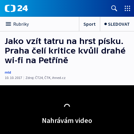
Sport
SLEDOVAT
Rubriky
Jako vzít tatru na hrst písku.
Praha čelí kritice kvůli drahé
wi-fi na Petříně
mld
10. 10. 2017
|
Zdroj:
ČT24
,
ČTK
,
ihned.cz
Nahrávám video