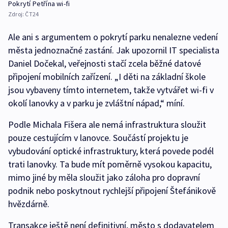
Pokrytí Petřína wi-fi
Zdroj:
ČT24
Ale ani s argumentem o pokrytí parku nenalezne vedení
města jednoznačné zastání. Jak upozornil IT specialista
Daniel Dočekal, veřejnosti stačí zcela běžné datové
připojení mobilních zařízení. „I děti na základní škole
jsou vybaveny tímto internetem, takže vytvářet wi-fi v
okolí lanovky a v parku je zvláštní nápad,“ míní.
Podle Michala Fišera ale nemá infrastruktura sloužit
pouze cestujícím v lanovce. Součástí projektu je
vybudování optické infrastruktury, která povede podél
trati lanovky. Ta bude mít poměrně vysokou kapacitu,
mimo jiné by měla sloužit jako záloha pro dopravní
podnik nebo poskytnout rychlejší připojení Štefánikově
hvězdárně.
Transakce ještě není definitivní, město s dodavatelem