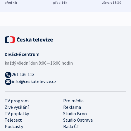
míní estonský
ukázala
různých zemí
před 4
h
před 14
h
včera v 15:30
bezpečnostní
mezinárodní studie
expert
Divácké centrum
každý všední den:
8:00—16:00 hodin
261 136 113
info@ceskatelevize.cz
TV program
Pro média
Živé vysílání
Reklama
TV poplatky
Studio Brno
Teletext
Studio Ostrava
Podcasty
Rada ČT