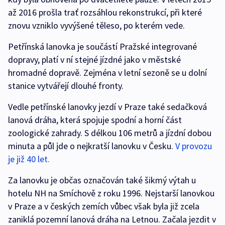
až 2016 prošla trať rozsáhlou rekonstrukcí, při které
znovu vzniklo vyvýšené těleso, po kterém vede.
Petřínská lanovka je součástí Pražské integrované
dopravy, platí v ní stejné jízdné jako v městské
hromadné dopravě. Zejména v letní sezoně se u dolní
stanice vytvářejí dlouhé fronty.
Vedle petřínské lanovky jezdí v Praze také sedačková
lanová dráha, která spojuje spodní a horní část
zoologické zahrady. S délkou 106 metrů a jízdní dobou
minuta a půl jde o nejkratší lanovku v Česku.
V provozu
je již 40 let.
Za lanovku je občas označován také šikmý výtah u
hotelu NH na Smíchově z roku 1996. Nejstarší lanovkou
v Praze a v českých zemích vůbec však byla již zcela
zaniklá pozemní lanová dráha na Letnou. Začala jezdit v