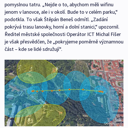
pomyslnou tatru. „Nejde o to, abychom měli wifinu
jenom v lanovce, ale i v okolí. Bude to v celém parku,“
podotkla. To však Štěpán Beneš odmítl. „Zadání
pokrývá trasu lanovky, horní a dolní stanici,“ upozornil.
Ředitel městské společnosti Operátor ICT Michal Fišer
je však přesvědčen, že „pokryjeme poměrně významnou
část – kde se lidé sdružují“.