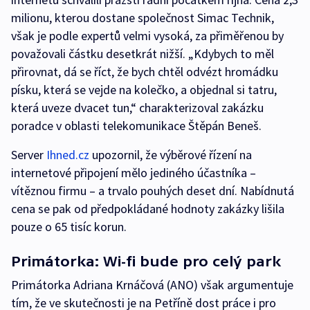
milionu, kterou dostane společnost Simac Technik,
však je podle expertů velmi vysoká, za přiměřenou by
považovali částku desetkrát nižší. „Kdybych to měl
přirovnat, dá se říct, že bych chtěl odvézt hromádku
písku, která se vejde na kolečko, a objednal si tatru,
která uveze dvacet tun,“ charakterizoval zakázku
poradce v oblasti telekomunikace Štěpán Beneš.
Server
Ihned.cz
upozornil, že výběrové řízení na
internetové připojení mělo jediného účastníka –
vítěznou firmu – a trvalo pouhých deset dní. Nabídnutá
cena se pak od předpokládané hodnoty zakázky lišila
pouze o 65 tisíc korun.
Primátorka: Wi-fi bude pro celý park
Primátorka Adriana Krnáčová (ANO) však argumentuje
tím, že ve skutečnosti je na Petříně dost práce i pro