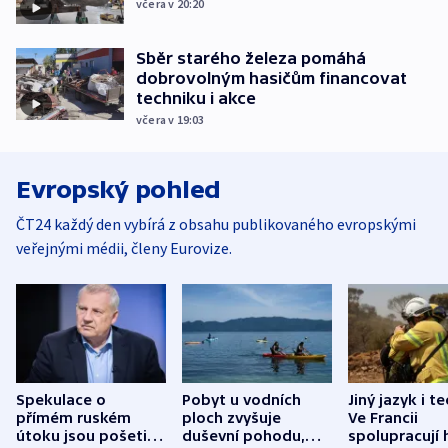
včera v 20:20
Sběr starého železa pomáhá
dobrovolným hasičům financovat
techniku i akce
včera v 19:03
Evropský pohled
ČT24 každý den vybírá z obsahu publikovaného evropskými
veřejnými médii, členy Eurovize.
Spekulace o
Pobyt u vodních
Jiný jazyk i t
přímém ruském
ploch zvyšuje
Ve Francii
útoku jsou pošetilé,
duševní pohodu,
spolupracují h