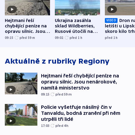
Hejtmani řeší
Ukrajina zasáhla
Dron n
VIDEO
chybějící peníze na
sklad Wildberries,
letišti u Lips
opravu silnic. Jsou
Rusové útočili na
skoro kilo trh
nenárokové, namítá
trh, hasiče či
indicie ukazuj
09:15
před 59
m
09:02
před 1
h
před 1
h
ministerstvo
stadion
Rusko
Aktuálně z rubriky
Regiony
Hejtmani řeší chybějící peníze na
opravu silnic. Jsou nenárokové,
namítá ministerstvo
09:15
před 59
m
Policie vyšetřuje násilný čin v
Tanvaldu, bodná zranění při něm
utrpěli tři lidé
17:03
před 4
h