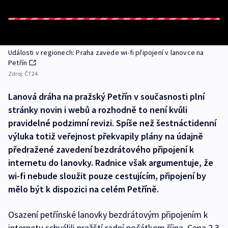
Události v regionech: Praha zavede wi-fi připojení v lanovce na
Petřín
Zdroj:
ČT24
Lanová dráha na pražský Petřín v současnosti plní
stránky novin i webů a rozhodně to není kvůli
pravidelné podzimní revizi. Spíše než šestnáctidenní
výluka totiž veřejnost překvapily plány na údajně
předražené zavedení bezdrátového připojení k
internetu do lanovky. Radnice však argumentuje, že
wi-fi nebude sloužit pouze cestujícím, připojení by
mělo být k dispozici na celém Petříně.
Osazení petřínské lanovky bezdrátovým připojením k
internetu schválili pražští radní počátkem října. Cena 2,3