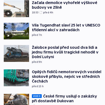
Začala demolice vyhořelé výškové
budovy ve Zlíně
10:53
před 4
h
Vila Tugendhat slaví 25 let v UNESCO
třídenní akcí v zahradách
před 7
h
Žalobce poslal před soud dva lidi a
jednu firmu kvůli tragické nehodě v
Dolní Lutyni
před 9
h
Opilých řidičů nemotorových vozidel
skokově přibylo, nejvíc ve středních
Čechách
před 15
h
České firmy usilují o zakázky
VIDEO
při dostavbě Dukovan