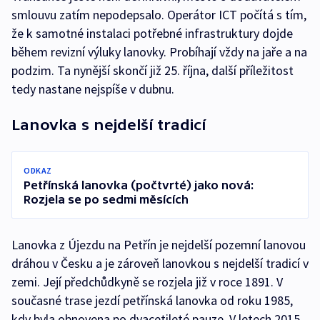
smlouvu zatím nepodepsalo. Operátor ICT počítá s tím,
že k samotné instalaci potřebné infrastruktury dojde
během revizní výluky lanovky. Probíhají vždy na jaře a na
podzim. Ta nynější skončí již 25. října, další příležitost
tedy nastane nejspíše v dubnu.
Lanovka s nejdelší tradicí
ODKAZ
Petřínská lanovka (počtvrté) jako nová:
Rozjela se po sedmi měsících
Lanovka z Újezdu na Petřín je nejdelší pozemní lanovou
dráhou v Česku a je zároveň lanovkou s nejdelší tradicí v
zemi. Její předchůdkyně se rozjela již v roce 1891. V
současné trase jezdí petřínská lanovka od roku 1985,
kdy byla obnovena po dvacetileté pauze. V letech 2015