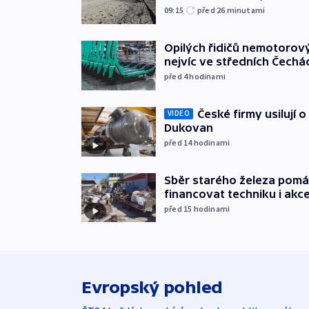
09:15
před 26
minutami
Opilých řidičů nemotorový
nejvíc ve středních Čechá
před 4
hodinami
České firmy usilují 
VIDEO
Dukovan
před 14
hodinami
Sběr starého železa pom
financovat techniku i akc
před 15
hodinami
Evropský pohled