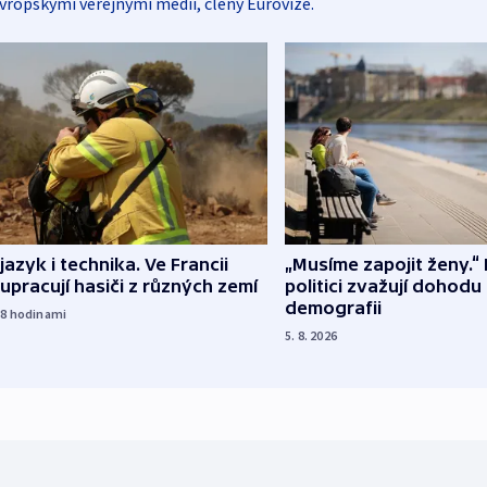
vropskými veřejnými médii, členy Eurovize.
 jazyk i technika. Ve Francii
„Musíme zapojit ženy.“ 
upracují hasiči z různých zemí
politici zvažují dohodu
demografii
18
hodinami
5. 8. 2026