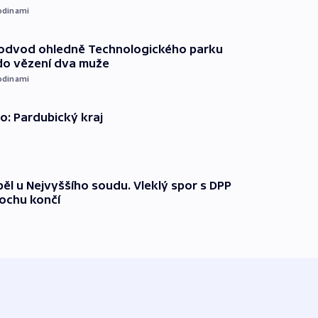
odinami
podvod ohledně Technologického parku
do vězení dva muže
odinami
o: Pardubický kraj
ěl u Nejvyššího soudu. Vleklý spor s DPP
lochu končí