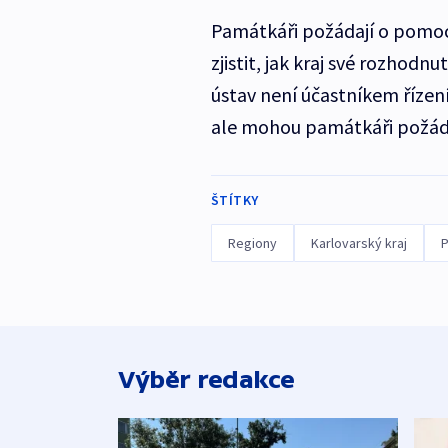
Památkáři požádají o pomoc i
zjistit, jak kraj své rozhod
ústav není účastníkem řízení
ale mohou památkáři požáda
ŠTÍTKY
Regiony
Karlovarský kraj
P
Výběr redakce