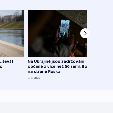
Litevští
Na Ukrajině jsou zadržováni
Španě
 o
občané z více než 50 zemí. Bojovali
dosta
na straně Ruska
4. 8. 20
5. 8. 2026