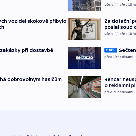
včera
před 18
h
Za dotační 
ch vozidel skokově přibylo,
poslal soud 
ch
včera
před 18
h
o zakázky při dostavbě
Sečten
VIDEO
před 19
hodinami
áhá dobrovolným hasičům
Rencar neusp
e
o reklamní p
před 21
hodinami