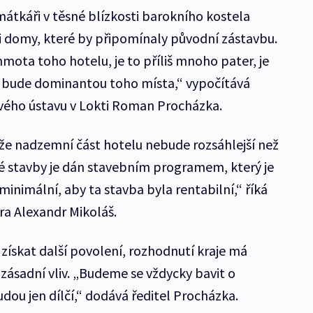
tkáři v těsné blízkosti barokního kostela
li domy, které by připomínaly původní zástavbu.
mota toho hotelu, je to příliš mnoho pater, je
ý bude dominantou toho místa,“ vypočítává
ého ústavu v Lokti Roman Procházka.
, že nadzemní část hotelu nebude rozsáhlejší než
é stavby je dán stavebním programem, který je
minimální, aby ta stavba byla rentabilní,“ říká
ra Alexandr Mikoláš.
 získat další povolení, rozhodnutí kraje má
ásadní vliv. „Budeme se vždycky bavit o
dou jen dílčí,“ dodává ředitel Procházka.