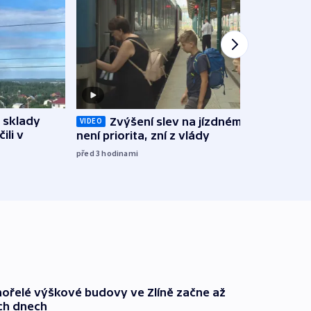
 sklady
Opil
Zvýšení slev na jízdném teď
VIDEO
ili v
vozid
není priorita, zní z vlády
stře
před 3
hodinami
před 4
ořelé výškové budovy ve Zlíně začne až
ích dnech