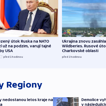
zený útok Ruska na NATO
Ukrajina znovu zasáhla
í už na podzim, varují tajné
Wildberies. Rusové útoč
žby USA
Charkovské oblasti
před 1
hodinou
před 1
hodinou
ky
Regiony
y nedostanou letos kraje na
Demolice vyh
ta
v následujíc