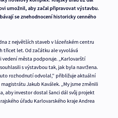
ovi umožnil, aby začal připravovat výstavbu.
Obávají se znehodnocení historicky cenného
edna z největších staveb v lázeňském centru
 třicet let. Od začátku ale vyvolává
ji vedení města podporuje. „Karlovarští
ouhlasili s výstavbou tak, jak byla navržena.
to rozhodnutí odvolal,“ přibližuje aktuální
o magistrátu Jakub Kaválek. „My jsme změnili
 aby investor dostal šanci dál svůj projekt
 Krajského úřadu Karlovarského kraje Andrea