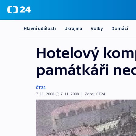
Hlavní události
Ukrajina
Volby
Domácí
Hotelový komp
památkáři nec
ČT24
7. 11. 2008
7. 11. 2008
|
Zdroj:
ČT24