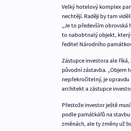
Velký hotelový komplex pamá
nechtějí. Raději by tam vidě
„Je to především obrovská h
to nabobtnalý objekt, kter
ředitel Národního památkov
Zástupce investora ale říká
původní zástavba. „Objem t
nepřekročitelný, je opravdu 
architekt a zástupce investo
Přestože investor ještě musí
podle památkářů na stavbu z
změnách, ale ty změny už bu