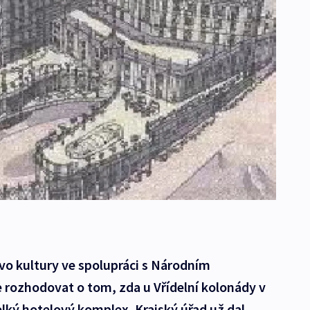
tvo kultury ve spolupráci s Národním
ozhodovat o tom, zda u Vřídelní kolonády v
lký hotelový komplex. Krajský úřad už dal