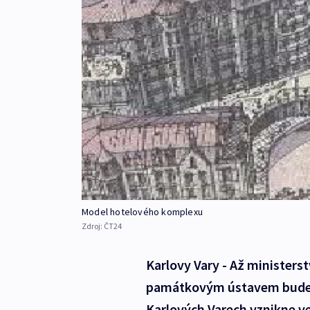
Model hotelového komplexu
Zdroj:
ČT24
Karlovy Vary - Až ministers
památkovým ústavem bude r
Karlových Varech vznikne ve