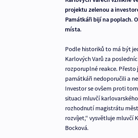
projektu zelenou a investor
Památkáři bijí na poplach. 
místa.
Podle historiků to má být j
Karlových Varů za posledních
rozporuplné reakce. Přesto 
památkáři nedoporučili a nes
Investor se ovšem proti tomu
situaci mluvčí karlovarskéh
rozhodnutí magistrátu města,
rozvíjet,“ vysvětluje mluvčí
Bocková.