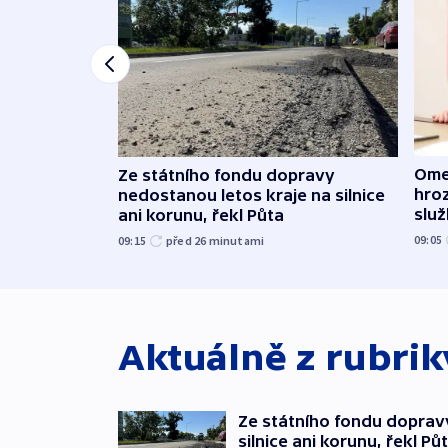
Ome
Ze státního fondu dopravy
hroz
nedostanou letos kraje na silnice
slu
ani korunu, řekl Půta
09:05
09:15
před 26
minutami
Aktuálně z rubri
Ze státního fondu doprav
silnice ani korunu, řekl Pů