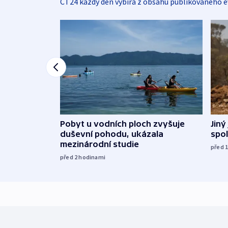
ČT24 každý den vybírá z obsahu publikovaného e
Jiný
Pobyt u vodních ploch zvyšuje
spol
duševní pohodu, ukázala
mezinárodní studie
před 
před 2
hodinami