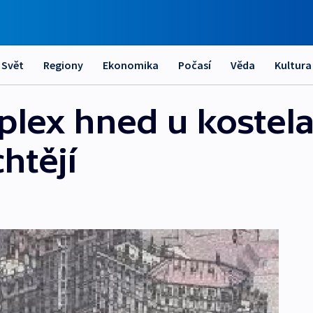
Svět
Regiony
Ekonomika
Počasí
Věda
Kultura
lex hned u kostel
htějí