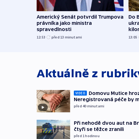
Americký Senát potvrdil Trumpova
Do B
právníka jako ministra
ukra
spravedlnosti
kil
12:53
před 13
minutami
13:05
Aktuálně z rubri
Domovu Mutice hroz
VIDEO
Neregistrovaná péče by m
před 40
minutami
Při nehodě dvou aut na Br
čtyři se těžce zranili
před 1
hodinou