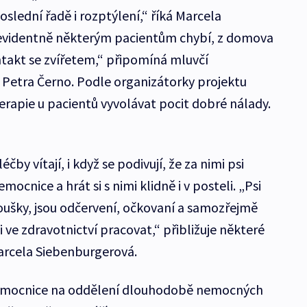
slední řadě i rozptýlení,“ říká Marcela
i evidentně některým pacientům chybí, z domova
ntakt se zvířetem,“ připomíná mluvčí
Petra Černo. Podle organizátorky projektu
erapie u pacientů vyvolávat pocit dobré nálady.
čby vítají, i když se podivují, že za nimi psi
cnice a hrát si s nimi klidně i v posteli. „Psi
koušky, jsou odčervení, očkovaní a samozřejmě
ve zdravotnictví pracovat,“ přibližuje některé
Marcela Siebenburgerová.
nemocnice na oddělení dlouhodobě nemocných