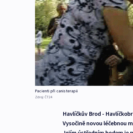
Pacienti při canisterapii
Zdroj:
ČT24
Havlíčkův Brod - Havlíčkob
Vysočině novou léčebnou m
Jejím ústředním bodem je pes