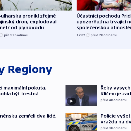
ulharska pronikl zřejmě
Účastníci pochodu Pri
jinský dron, explodoval
upozorňují na trvající n
ometr od plynovodu
společenskou atmosfé
před 1
hodinou
12:02
před 2
hodinami
ky
Regiony
í maximální pokuta.
Řeky vysycha
ohla být trestná
Klíčem je za
před 4
hodinami
něnsku zemřeli dva lidé,
Policie vyše
vraždu na d
před 9
hodinami