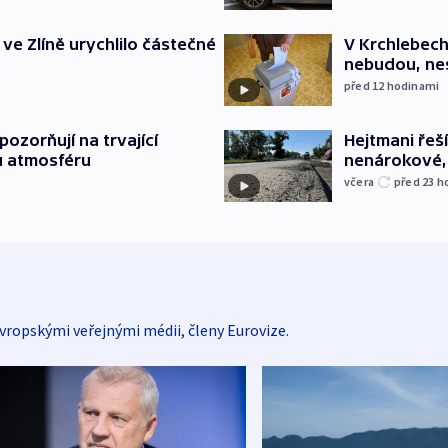
ve Zlíně urychlilo částečné
V Krchlebech
nebudou, nes
před 12
hodinami
ozorňují na trvající
Hejtmani řeší
u atmosféru
nenárokové, 
včera
před 23
h
vropskými veřejnými médii, členy Eurovize.