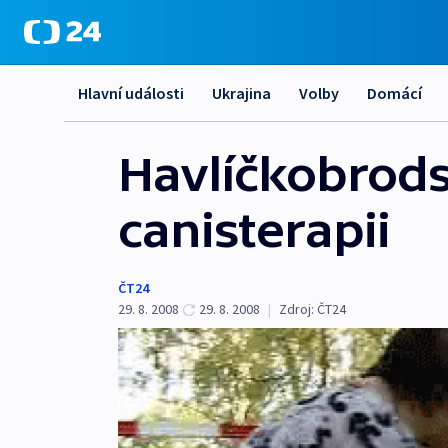
Hlavní události
Ukrajina
Volby
Domácí
Havlíčkobrod
canisterapii
ČT24
29. 8. 2008
29. 8. 2008
|
Zdroj:
ČT24