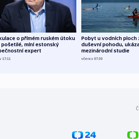
kulace o přímém ruském útoku
Pobyt u vodních ploch 
 pošetilé, míní estonský
duševní pohodu, ukáza
pečnostní expert
mezinárodní studie
v 17:11
včera v 07:30
Č