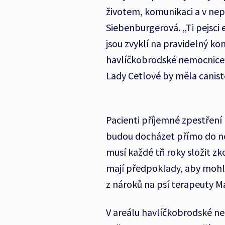
životem, komunikaci a v nepo
Siebenburgerová. „Ti pejsc
jsou zvyklí na pravidelný ko
havlíčkobrodské nemocnice 
Lady Cetlové by měla canist
Pacienti příjemné zpestření lé
budou docházet přímo do nemo
musí každé tři roky složit z
mají předpoklady, aby mohli 
z nároků na psí terapeuty 
V areálu havlíčkobrodské 