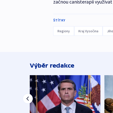
začnou canisterapii využívat 
ŠTÍTKY
Regiony
Kraj Vysočina
Jih
Výběr redakce