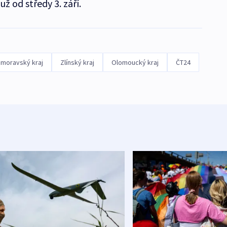
už od středy 3. září.
omoravský kraj
Zlínský kraj
Olomoucký kraj
ČT24