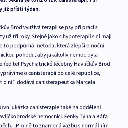
 již příští týden.
ův Brod využívá terapii se psy při práci s
 už tři roky. Stejně jako s hypoterapií s ní mají
 „Je to podpůrná metoda, která zlepší emoční
chickou pohodu, aby jakákoliv nemoc byla
e ředitel Psychiatrické léčebny Havlíčkův Brod
yprávíme o canisterapii po celé republice,
et o ní,“ dodává canisterapeutka Marcela
rvní ukázka canisterapie také na oddělení
vlíčkobrodské nemocnici. Fenky Týna a Káťa
spěch. „Pro ně to znamená vazbu s normálním