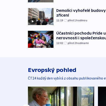
Demolici vyhořelé budovy 
zřícení
11:19
před 1
hodinou
Účastníci pochodu Pride up
nerovnosti i společensko
12:02
před 2
hodinami
Evropský pohled
ČT24 každý den vybírá z obsahu publikovaného e