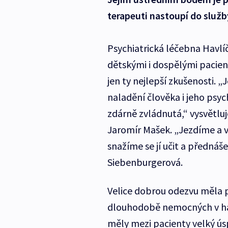
terapeuti nastoupí do služby
Psychiatrická léčebna Havlíčk
dětskými i dospělými pacienty
jen ty nejlepší zkušenosti.
naladění člověka i jeho psy
zdárně zvládnutá,“ vysvětluj
Jaromír Mašek. „Jezdíme a v
snažíme se jí učit a přednáš
Siebenburgerová.
Velice dobrou odezvu měla p
dlouhodobě nemocných v ha
měly mezi pacienty velký ú