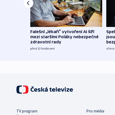
Falešní „lékaři“ vytvoření AI šíří
Spe
mezi staršími Poláky nebezpečné
jsou
zdravotní rady
bez
před 13
hodinami
včera 
TV program
Pro média