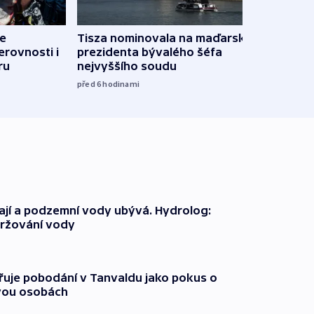
de
Tisza nominovala na maďarského
Ruský
erovnosti i
prezidenta bývalého šéfa
čtyři 
ru
nejvyššího soudu
08:20
před 6
hodinami
jí a podzemní vody ubývá. Hydrolog:
držování vody
třuje pobodání v Tanvaldu jako pokus o
vou osobách