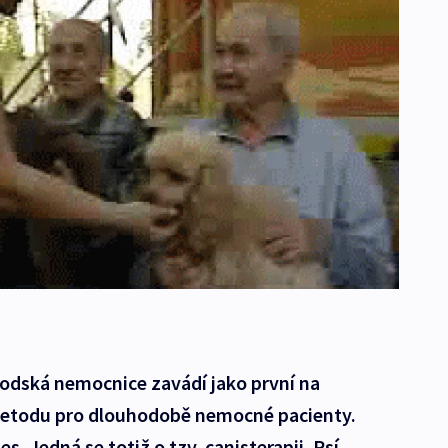
rodská nemocnice zavádí jako první na
etodu pro dlouhodobě nemocné pacienty.
. Jedná se totiž o tzv. canisterapii. Psí