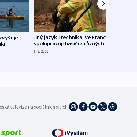
Jiný jazyk i technika. Ve Francii
zvyšuje
„Musí
spolupracují hasiči z různých zemí
la
polit
demo
6. 8. 2026
5. 8. 20
eská televize na sociálních sítích: