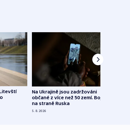
Litevští
Na Ukrajině jsou zadržováni
Španě
 o
občané z více než 50 zemí. Bojovali
dosta
na straně Ruska
4. 8. 20
5. 8. 2026