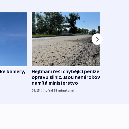
ské kamery,
Hejtmani řeší chybějící peníze na
Virtu
opravu silnic. Jsou nenárokové,
Lékař
namítá ministerstvo
česk
09:15
před 38
minutami
před 1