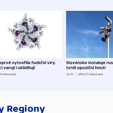
oprvé vytvořila funkční viry.
Slovensko instaluje ru
i varují i uklidňují
tvrdí opoziční hnutí
13
minutami
12:27
před 17
minutami
ky
Regiony