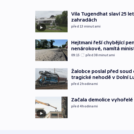
Vila Tugendhat slaví 25 le
zahradách
před 13
minutami
Hejtmani řeší chybějící pen
nenárokové, namítá minis
09:15
před 38
minutami
Žalobce poslal před soud d
tragické nehodě v Dolní L
před 2
hodinami
Začala demolice vyhořelé
před 4
hodinami