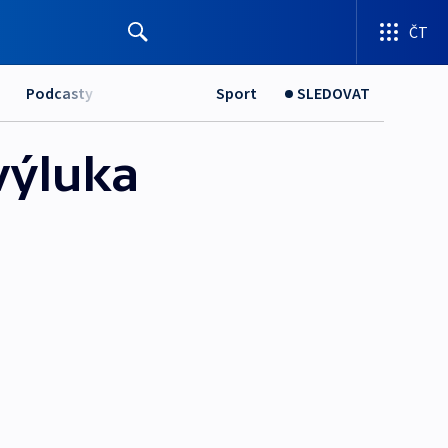
ČT
Podcasty
Sport
SLEDOVAT
výluka