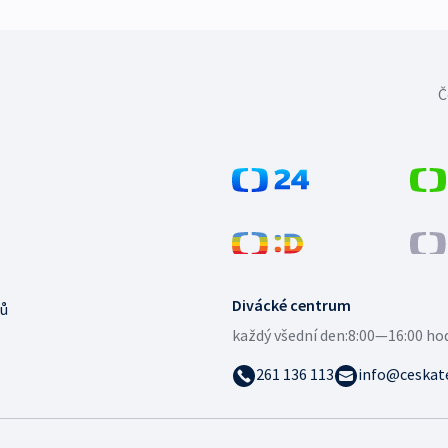
Č
Divácké centrum
ů
každý všední den:
8:00—16:00 ho
261 136 113
info@ceskate