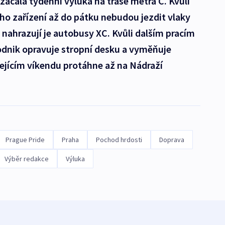
é začala týdenní výluka na trase metra C. Kvůli
o zařízení až do pátku nebudou jezdit vlaky
hrazují je autobusy XC. Kvůli dalším pracím
odnik opravuje stropní desku a vyměňuje
ejícím víkendu protáhne až na Nádraží
Prague Pride
Praha
Pochod hrdosti
Doprava
Výběr redakce
Výluka