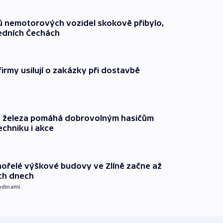
čů nemotorových vozidel skokově přibylo,
ředních Čechách
firmy usilují o zakázky při dostavbě
o železa pomáhá dobrovolným hasičům
echniku i akce
ořelé výškové budovy ve Zlíně začne až
ích dnech
odinami