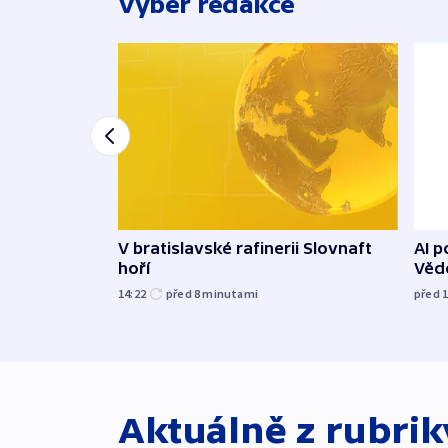
Výběr redakce
V bratislavské rafinerii Slovnaft
AI p
hoří
Vědc
14:22
před 8
minutami
před 
Aktuálně z rubri