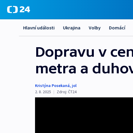
Hlavní události
Ukrajina
Volby
Domácí
Dopravu v cen
metra a duho
Kristýna Posekaná
,
jol
2. 8. 2025
|
Zdroj:
ČT24