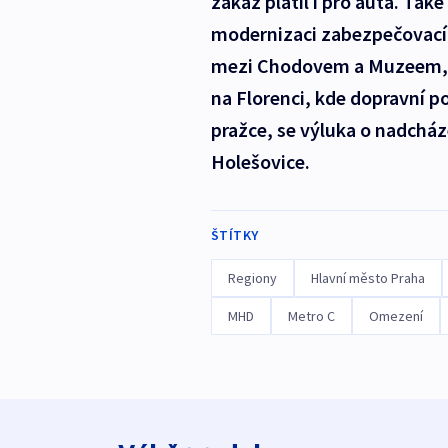
zákaz platil i pro auta. Tak
modernizaci zabezpečovacíh
mezi Chodovem a Muzeem, na
na Florenci, kde dopravní p
pražce, se výluka o nadcház
Holešovice.
ŠTÍTKY
Regiony
Hlavní město Praha
MHD
Metro C
Omezení