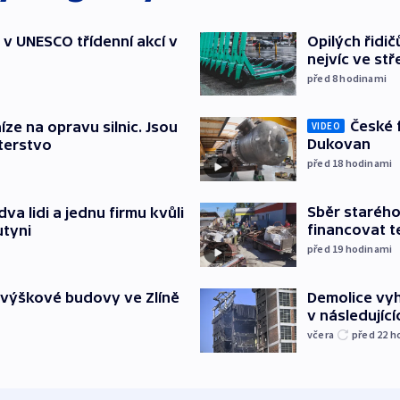
t v UNESCO třídenní akcí v
Opilých řidi
nejvíc ve st
před 8
hodinami
České 
íze na opravu silnic. Jsou
VIDEO
Dukovan
terstvo
před 18
hodinami
Sběr staréh
va lidi a jednu firmu kvůli
financovat t
utyni
před 19
hodinami
Demolice vyh
 výškové budovy ve Zlíně
v následujíc
včera
před 22
h