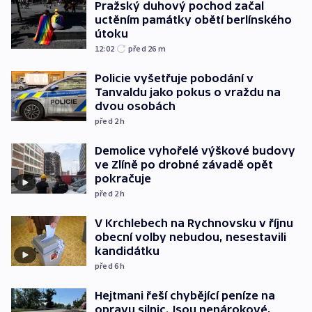
Pražský duhový pochod začal
uctěním památky obětí berlínského
útoku
12:02
před 26
m
Policie vyšetřuje pobodání v
Tanvaldu jako pokus o vraždu na
dvou osobách
před 2
h
Demolice vyhořelé výškové budovy
ve Zlíně po drobné závadě opět
pokračuje
před 2
h
V Krchlebech na Rychnovsku v říjnu
obecní volby nebudou, nesestavili
kandidátku
před 6
h
Hejtmani řeší chybějící peníze na
opravu silnic. Jsou nenárokové,