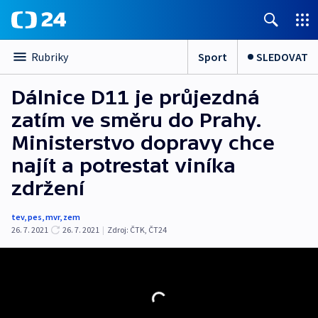
Sport
SLEDOVAT
Rubriky
Dálnice D11 je průjezdná
zatím ve směru do Prahy.
Ministerstvo dopravy chce
najít a potrestat viníka
zdržení
tev
,
pes
,
mvr
,
zem
26. 7. 2021
26. 7. 2021
|
Zdroj:
ČTK
,
ČT24