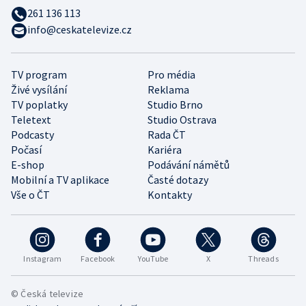
261 136 113
info@ceskatelevize.cz
TV program
Pro média
Živé vysílání
Reklama
TV poplatky
Studio Brno
Teletext
Studio Ostrava
Podcasty
Rada ČT
Počasí
Kariéra
E-shop
Podávání námětů
Mobilní a TV aplikace
Časté dotazy
Vše o ČT
Kontakty
Instagram
Facebook
YouTube
X
Threads
© Česká televize