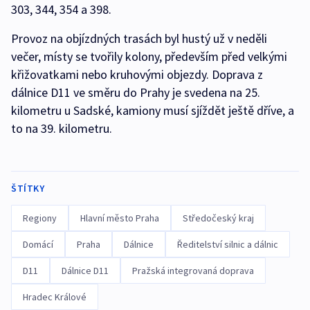
303, 344, 354 a 398.
Provoz na objízdných trasách byl hustý už v neděli
večer, místy se tvořily kolony, především před velkými
křižovatkami nebo kruhovými objezdy. Doprava z
dálnice D11 ve směru do Prahy je svedena na 25.
kilometru u Sadské, kamiony musí sjíždět ještě dříve, a
to na 39. kilometru.
ŠTÍTKY
Regiony
Hlavní město Praha
Středočeský kraj
Domácí
Praha
Dálnice
Ředitelství silnic a dálnic
D11
Dálnice D11
Pražská integrovaná doprava
Hradec Králové