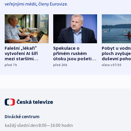
veřejnými médii, členy Eurovize.
Falešní „lékaři“
Spekulace o
Pobyt u vodn
vytvoření AI šíří
přímém ruském
ploch zvyšuje
mezi staršími
útoku jsou pošetilé,
duševní poho
Poláky nebezpečné
míní estonský
ukázala
před 7
h
před 20
h
včera v 07:30
zdravotní rady
bezpečnostní
mezinárodní 
expert
Divácké centrum
každý všední den:
8:00—16:00 hodin