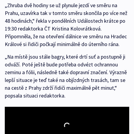
„Zhruba dvě hodiny se už plynule jezdí ve směru na
Prahu, uzavírka tak v tomto směru skončila po více než
48 hodinách,“ řekla v pondělních Událostech krátce po
19:30 redaktorka ČT Kristina Kolovrátková.
Připomněla, že na otevření dálnice ve směru na Hradec
Králové si řidiči počkají minimálně do úterního rána.
„Na místě jsou stále bagry, které drtí suť a postupně ji
odváží. Poté ještě bude potřeba odvézt ochrannou
zeminu a fólii, následně také dopravní značení. Výrazně
lepší situace je teď také na objízdných trasách, tam se
na cestě z Prahy zdrží řidiči maximálně pět minut,“
popsala situaci redaktorka.