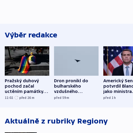
Výběr redakce
Pražský duhový
Dron pronikl do
Americký Sen
pochod začal
bulharského
potvrdil Blan
uctěním památky
vzdušného
jako ministra
obětí berlínského
prostoru,
spravedlnost
12:02
před 26
m
před 59
m
před 1
h
útoku
explodoval kilometr
od plynovodu
Aktuálně z rubriky
Regiony