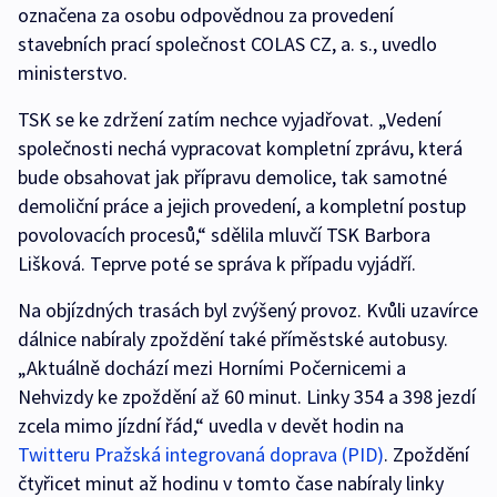
označena za osobu odpovědnou za provedení
stavebních prací společnost COLAS CZ, a. s., uvedlo
ministerstvo.
TSK se ke zdržení zatím nechce vyjadřovat. „Vedení
společnosti nechá vypracovat kompletní zprávu, která
bude obsahovat jak přípravu demolice, tak samotné
demoliční práce a jejich provedení, a kompletní postup
povolovacích procesů,“ sdělila mluvčí TSK Barbora
Lišková. Teprve poté se správa k případu vyjádří.
Na objízdných trasách byl zvýšený provoz. Kvůli uzavírce
dálnice nabíraly zpoždění také příměstské autobusy.
„Aktuálně dochází mezi Horními Počernicemi a
Nehvizdy ke zpoždění až 60 minut. Linky 354 a 398 jezdí
zcela mimo jízdní řád,“ uvedla v devět hodin na
Twitteru Pražská integrovaná doprava (PID)
. Zpoždění
čtyřicet minut až hodinu v tomto čase nabíraly linky