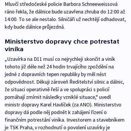
Mluvčí středočeské policie Barbora Schneeweissová
ráno řekla, že dálnice bude uzavřena zhruba do 12:00 až
14:00. To se ale nestalo. Silničáři už nechtějí odhadovat,
kdy bude dálnice průjezdná.
Ministerstvo dopravy chce potrestat
viníka
„Uzavírka na D11 musí co nejrychleji skončit a viník
tohoto již déle než 24 hodin trvajícího zpoždění na
jedné z dopravních tepen republiky by měl nést
odpovědnost. Děkuji zároveň Ředitelství silnic a dálnic,
že situaci operativně řeší a ve spolupráci s policií
pomáhají zmírnit následky vzniklé situace,“ uvedl
ministr dopravy Karel Havlíček (za ANO). Ministerstvo
dopravy dá podle něj podnět k zahájení řízení o
finančním potrestání viníka. Investorem a stavebníkem
je TSK Praha, v rozhodnutí o povolení uzavírky je