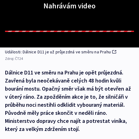
Nahrávám video
Události: Dálnice D11 je už průjezdná ve směru na Prahu
Zdroj:
ČT24
Dálnice D11 ve směru na Prahu je opět průjezdná.
Zavřená byla neočekávaně celých 48 hodin kvůli
bourání mostu. Opačný směr však má být otevřen až
v úterý ráno. Za zpožděním akce je to, že silničáři v
průběhu noci nestihli odklidit vybouraný materiál.
Původně měly práce skončit v neděli ráno.
Ministerstvo dopravy chce najít a potrestat viníka,
který za velkým zdržením stojí.