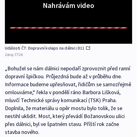
Nahrávám video
Události ČT: Dopravní kolaps na dálnici D11
Zdroj:
ČT24
„Bohužel se nám dálnici nepodaří zprovoznit před ranní
dopravní špičkou. Průjezdná bude až v průběhu dne.
Informace budeme upřesňovat, řidičům se samozřejmě
omlouváme,“ řekla v pondělí ráno Barbora Lišková,
mluvčí Technické správy komunikací (TSK) Praha.
Doplnila, že materiálu u opěr mostu bylo tolik, že se
nestihl uklidit. Most, který převádí Božanovskou ulici
přes dálnici, byl ve špatném stavu. Příští rok začne
stavba nového.