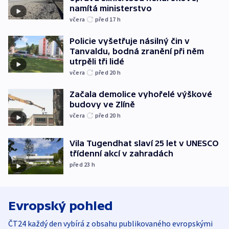
namítá ministerstvo
včera
před 17
h
Policie vyšetřuje násilný čin v
Tanvaldu, bodná zranění při něm
utrpěli tři lidé
včera
před 20
h
Začala demolice vyhořelé výškové
budovy ve Zlíně
včera
před 20
h
Vila Tugendhat slaví 25 let v UNESCO
třídenní akcí v zahradách
před 23
h
Evropský pohled
ČT24 každý den vybírá z obsahu publikovaného evropskými