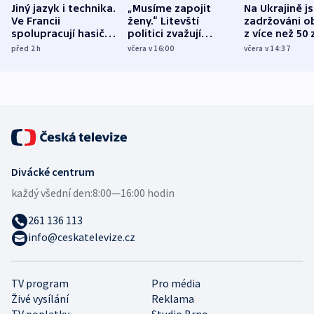
Jiný jazyk i technika.
„Musíme zapojit
Na Ukrajině j
Ve Francii
ženy.“ Litevští
zadržováni o
spolupracují hasiči z
politici zvažují
z více než 50 
různých zemí
dohodu o
Bojovali na s
před 2
h
včera v 16:00
včera v 14:37
demografii
Ruska
Divácké centrum
každý všední den:
8:00—16:00 hodin
261 136 113
info@ceskatelevize.cz
TV program
Pro média
Živé vysílání
Reklama