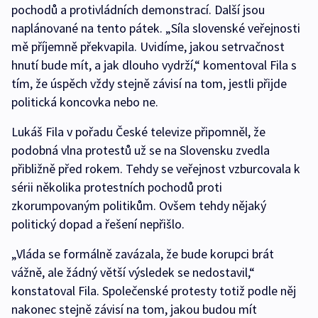
pochodů a protivládních demonstrací. Další jsou
naplánované na tento pátek. „Síla slovenské veřejnosti
mě příjemně překvapila. Uvidíme, jakou setrvačnost
hnutí bude mít, a jak dlouho vydrží,“ komentoval Fila s
tím, že úspěch vždy stejně závisí na tom, jestli přijde
politická koncovka nebo ne.
Lukáš Fila v pořadu České televize připomněl, že
podobná vlna protestů už se na Slovensku zvedla
přibližně před rokem. Tehdy se veřejnost vzburcovala k
sérii několika protestních pochodů proti
zkorumpovaným politikům. Ovšem tehdy nějaký
politický dopad a řešení nepřišlo.
„Vláda se formálně zavázala, že bude korupci brát
vážně, ale žádný větší výsledek se nedostavil,“
konstatoval Fila. Společenské protesty totiž podle něj
nakonec stejně závisí na tom, jakou budou mít