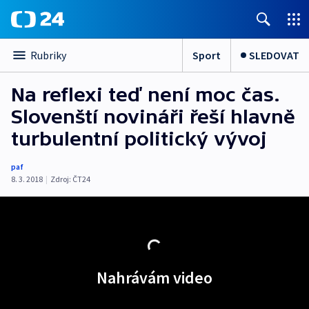
Sport
SLEDOVAT
Rubriky
Na reflexi teď není moc čas.
Slovenští novináři řeší hlavně
turbulentní politický vývoj
paf
8. 3. 2018
|
Zdroj:
ČT24
Nahrávám video