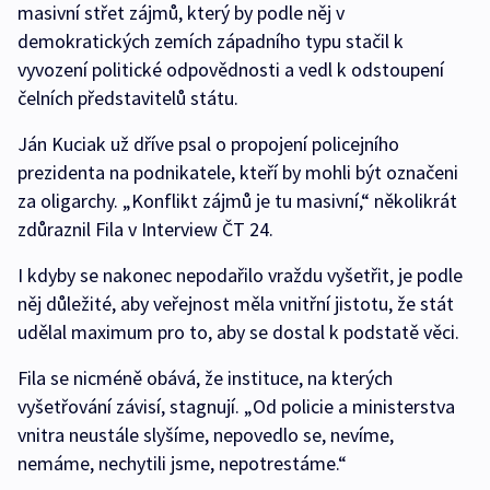
masivní střet zájmů, který by podle něj v
demokratických zemích západního typu stačil k
vyvození politické odpovědnosti a vedl k odstoupení
čelních představitelů státu.
Ján Kuciak už dříve psal o propojení policejního
prezidenta na podnikatele, kteří by mohli být označeni
za oligarchy. „Konflikt zájmů je tu masivní,“ několikrát
zdůraznil Fila v Interview ČT 24.
I kdyby se nakonec nepodařilo vraždu vyšetřit, je podle
něj důležité, aby veřejnost měla vnitřní jistotu, že stát
udělal maximum pro to, aby se dostal k podstatě věci.
Fila se nicméně obává, že instituce, na kterých
vyšetřování závisí, stagnují. „Od policie a ministerstva
vnitra neustále slyšíme, nepovedlo se, nevíme,
nemáme, nechytili jsme, nepotrestáme.“