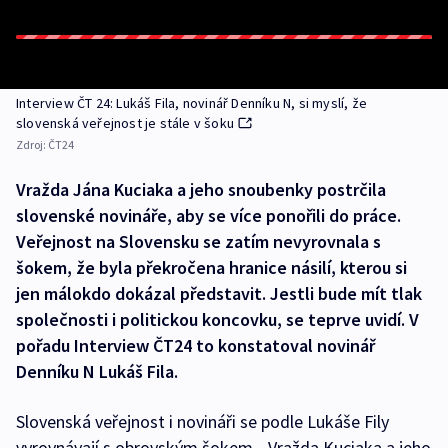
Interview ČT 24: Lukáš Fila, novinář Denníku N, si myslí, že
slovenská veřejnost je stále v šoku
Zdroj:
ČT24
Vražda Jána Kuciaka a jeho snoubenky postrčila
slovenské novináře, aby se více ponořili do práce.
Veřejnost na Slovensku se zatím nevyrovnala s
šokem, že byla překročena hranice násilí, kterou si
jen málokdo dokázal představit. Jestli bude mít tlak
společnosti i politickou koncovku, se teprve uvidí. V
pořadu Interview ČT24 to konstatoval novinář
Denníku N Lukáš Fila.
Slovenská veřejnost i novináři se podle Lukáše Fily
vyrovnávají s obrovským šokem. „Vražda Kuciaka a jeho