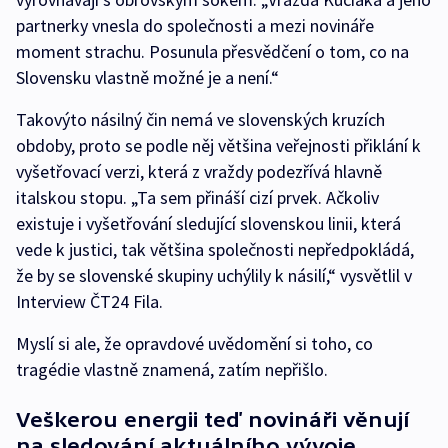
partnerky vnesla do společnosti a mezi novináře
moment strachu. Posunula přesvědčení o tom, co na
Slovensku vlastně možné je a není.“
Takovýto násilný čin nemá ve slovenských kruzích
obdoby, proto se podle něj většina veřejnosti přiklání k
vyšetřovací verzi, která z vraždy podezřívá hlavně
italskou stopu. „Ta sem přináší cizí prvek. Ačkoliv
existuje i vyšetřování sledující slovenskou linii, která
vede k justici, tak většina společnosti nepředpokládá,
že by se slovenské skupiny uchýlily k násilí,“ vysvětlil v
Interview ČT24 Fila.
Myslí si ale, že opravdové uvědomění si toho, co
tragédie vlastně znamená, zatím nepřišlo.
Veškerou energii teď novináři věnují
na sledování aktuálního vývoje