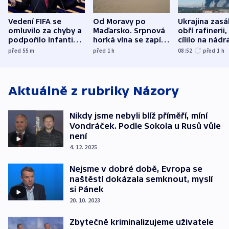
Vedení FIFA se
Od Moravy po
Ukrajina zasá
omluvilo za chyby a
Maďarsko. Srpnová
obří rafinerii
podpořilo Infantina.
horká vlna se zapíše
cílilo na nádra
UEFA trvá na
do dějin
autobus
před 55
m
před 1
h
08:52
před 1
h
bojkotu
klimatologie
Aktuálně z rubriky
Názory
Nikdy jsme nebyli blíž příměří, míní
Vondráček. Podle Sokola u Rusů vůle
není
4. 12. 2025
Nejsme v dobré době, Evropa se
naštěstí dokázala semknout, myslí
si Pánek
20. 10. 2023
Zbytečně kriminalizujeme uživatele