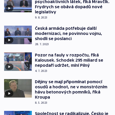
psychoaktivních látek, říká Mravčík.
Frydrych se obává dopadů nové
legislativy
9. 8. 2023
Česká armáda potřebuje další
modernizaci, ne povinnou vojnu,
shodli se poslanci
28. 7. 2023
Pozor na fauly v rozpočtu, říká
Kalousek. Schodek 295 miliard se
nepodaří udržet, míní Pilný
4. 7. 2023
Dějiny se mají připomínat pomocí
osudů a hodnot, ne v monstrózním
hávu betonových pomníků, říká
Kroupa
8. 5. 2023
Společnost se radikalizuje. Česko je