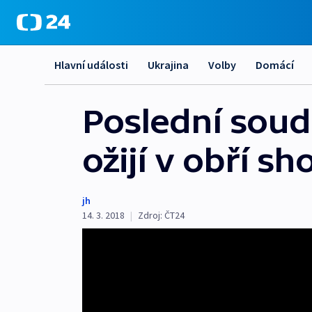
Hlavní události
Ukrajina
Volby
Domácí
Poslední soud
ožijí v obří s
jh
14. 3. 2018
|
Zdroj:
ČT24