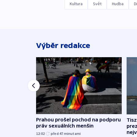
Kultura
Svět
Hudba
D
Výběr redakce
Prahou prošel pochod na podporu
Tis
práv sexuálních menšin
pre
nej
12:02
před 47
minutami