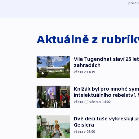
před 
Aktuálně z rubri
Vila Tugendhat slaví 25 le
zahradách
včera v 14:39
Knížák byl pro mnohé sy
intelektuálního rebelství, 
včera
včera v 14:02
Dvě deci tuše vykreslují 
Geislera
včera v 08:00