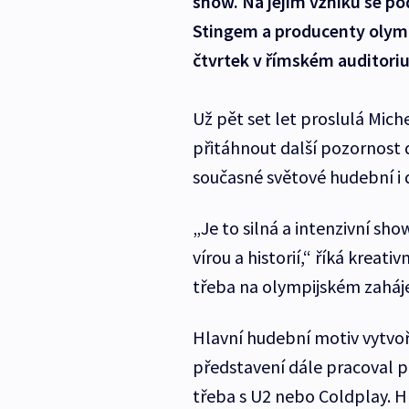
show. Na jejím vzniku se p
Stingem a producenty olymp
čtvrtek v římském auditoriu
Už pět set let proslulá Mich
přitáhnout další pozornost 
současné světové hudební i d
„Je to silná a intenzivní sh
vírou a historií,“ říká kreati
třeba na olympijském zahájen
Hlavní hudební motiv vytvoři
představení dále pracoval 
třeba s U2 nebo Coldplay. Hl