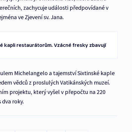
rečních, zachycuje události předpovídané v
jména ve Zjevení sv. Jana.
ké kapli restaurátorům. Vzácné fresky zbavují
ulem Michelangelo a tajemství Sixtinské kaple
edem vědců z proslulých Vatikánských muzeí.
ím projektu, který vyšel v přepočtu na 220
 dva roky.