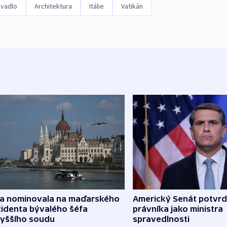
ivadlo
Architektura
Itálie
Vatikán
za nominovala na maďarského
Americký Senát potvrd
zidenta bývalého šéfa
právníka jako ministra
vyššího soudu
spravedlnosti