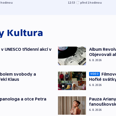
1
hodinou
12:53
před 1
hodinou
ky
Kultura
t v UNESCO třídenní akcí v
Album Revolv
Objevovali al
6. 8. 2026
mbolem svobody a
Filmov
VIDEO
řekl Klaus
Hořké svátk
6. 8. 2026
japanologa a otce Petra
Pauza Ariany
fanouškovsk
6. 8. 2026