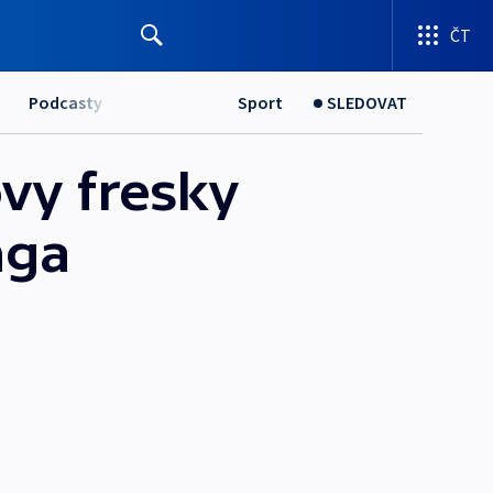
ČT
Podcasty
Sport
SLEDOVAT
ovy fresky
nga