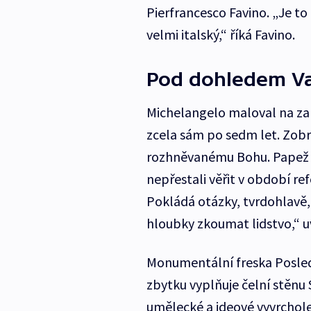
Pierfrancesco Favino. „Je t
velmi italský,“ říká Favino.
Pod dohledem Va
Michelangelo maloval na zak
zcela sám po sedm let. Zobra
rozhněvanému Bohu. Papež t
nepřestali věřit v období ref
Pokládá otázky, tvrdohlavě,
hloubky zkoumat lidstvo,“ u
Monumentální freska Posledn
zbytku vyplňuje čelní stěnu 
umělecké a ideové vyvrcholen