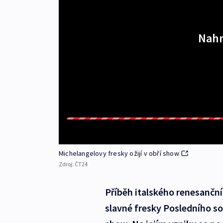
Nahr
Michelangelovy fresky ožijí v obří show
Zdroj:
ČT24
Příběh italského renesančn
slavné fresky Posledního so