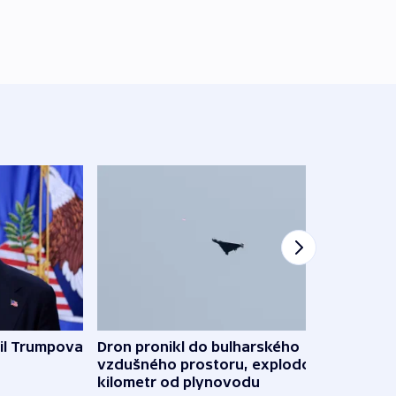
il Trumpova
Dron pronikl do bulharského
Ruský
vzdušného prostoru, explodoval
čtyři 
kilometr od plynovodu
08:20