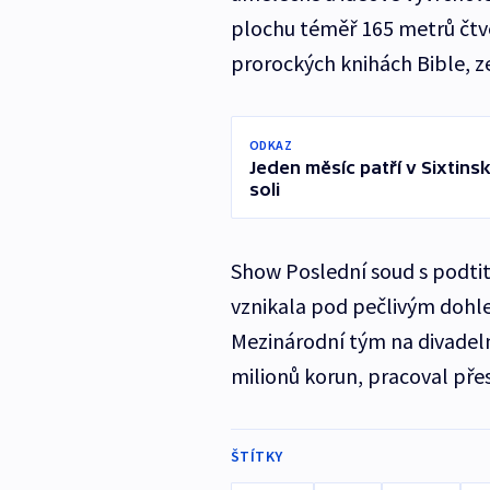
plochu téměř 165 metrů čtve
prorockých knihách Bible, ze
ODKAZ
Jeden měsíc patří v Sixtins
soli
Show Poslední soud s podtit
vznikala pod pečlivým dohl
Mezinárodní tým na divadeln
milionů korun, pracoval přes
ŠTÍTKY