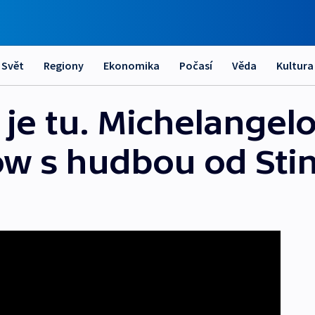
Svět
Regiony
Ekonomika
Počasí
Věda
Kultura
 je tu. Michelangel
how s hudbou od Sti