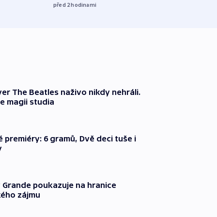
před 2
hodinami
er The Beatles naživo nikdy nehráli.
e magii studia
é premiéry: 6 gramů, Dvě deci tuše i
y
 Grande poukazuje na hranice
ého zájmu