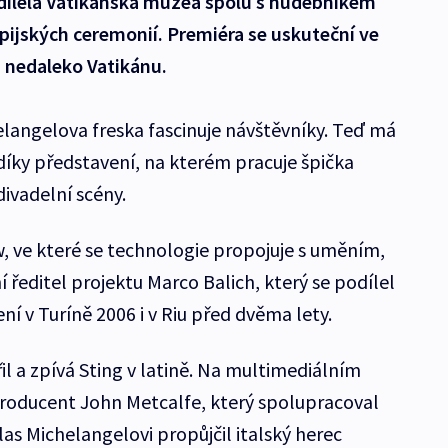
odílela Vatikánská muzea spolu s hudebníkem
ijských ceremonií. Premiéra se uskuteční ve
 nedaleko Vatikánu.
elangelova freska fascinuje návštěvníky. Teď má
díky představení, na kterém pracuje špička
ivadelní scény.
ow, ve které se technologie propojuje s uměním,
vní ředitel projektu Marco Balich, který se podílel
í v Turíně 2006 i v Riu před dvěma lety.
l a zpívá Sting v latině. Na multimediálním
producent John Metcalfe, který spolupracoval
as Michelangelovi propůjčil italský herec