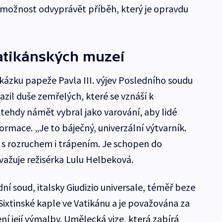
o možnost odvyprávět příběh, který je opravdu
tikánských muzeí
ázku papeže Pavla III. výjev Posledního soudu
zil duše zemřelých, které se vznáší k
ehdy námět vybral jako varování, aby lidé
ormace. „Je to báječný, univerzální výtvarník.
 s rozruchem i trápením. Je schopen do
važuje režisérka Lulu Helbeková.
í soud, italsky Giudizio universale, téměř beze
Sixtinské kaple ve Vatikánu a je považována za
í její výmalby. Umělecká vize, která zabírá