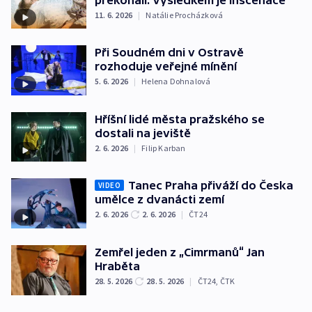
11. 6. 2026
|
Natálie Procházková
Při Soudném dni v Ostravě
rozhoduje veřejné mínění
5. 6. 2026
|
Helena Dohnalová
Hříšní lidé města pražského se
dostali na jeviště
2. 6. 2026
|
Filip Karban
Tanec Praha přiváží do Česka
VIDEO
umělce z dvanácti zemí
2. 6. 2026
2. 6. 2026
|
ČT24
Zemřel jeden z „Cimrmanů“ Jan
Hraběta
28. 5. 2026
28. 5. 2026
|
ČT24
,
ČTK