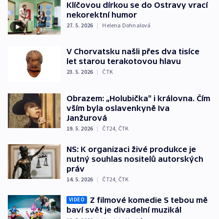
Klíčovou dírkou se do Ostravy vrací
nekorektní humor
27. 5. 2026
|
Helena Dohnalová
V Chorvatsku našli přes dva tisíce
let starou terakotovou hlavu
23. 5. 2026
|
ČTK
Obrazem: „Holubička" i královna. Čím
vším byla oslavenkyně Iva
Janžurová
19. 5. 2026
|
ČT24
,
ČTK
NS: K organizaci živé produkce je
nutný souhlas nositelů autorských
práv
14. 5. 2026
|
ČT24
,
ČTK
Z filmové komedie S tebou mě
VIDEO
baví svět je divadelní muzikál