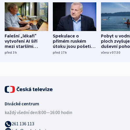
Falešní „lékaři“
Spekulace o
Pobyt u vodn
vytvoření AI šíří
přímém ruském
ploch zvyšuje
mezi staršími
útoku jsou pošetilé,
duševní poho
Poláky nebezpečné
míní estonský
ukázala
před 3
h
před 17
h
včera v 07:30
zdravotní rady
bezpečnostní
mezinárodní 
expert
Divácké centrum
každý všední den:
8:00—16:00 hodin
261 136 113