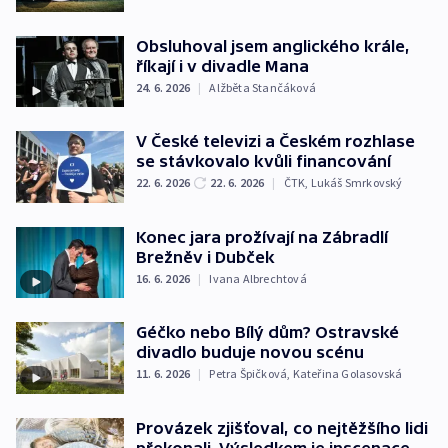
Obsluhoval jsem anglického krále,
říkají i v divadle Mana
24. 6. 2026
|
Alžběta Stančáková
V České televizi a Českém rozhlase
se stávkovalo kvůli financování
22. 6. 2026
22. 6. 2026
|
ČTK
,
Lukáš Smrkovský
Konec jara prožívají na Zábradlí
Brežněv i Dubček
16. 6. 2026
|
Ivana Albrechtová
Géčko nebo Bílý dům? Ostravské
divadlo buduje novou scénu
11. 6. 2026
|
Petra Špičková
,
Kateřina Golasovská
Provázek zjišťoval, co nejtěžšího lidi
překonali. Výsledkem je inscenace