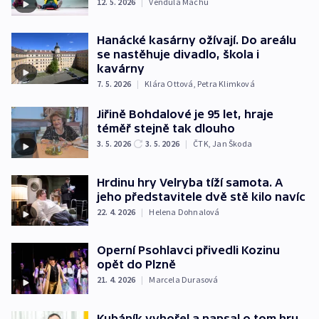
12. 5. 2026
|
Vendula Machů
Hanácké kasárny ožívají. Do areálu
se nastěhuje divadlo, škola i
kavárny
7. 5. 2026
|
Klára Ottová
,
Petra Klimková
Jiřině Bohdalové je 95 let, hraje
téměř stejně tak dlouho
3. 5. 2026
3. 5. 2026
|
ČTK
,
Jan Škoda
Hrdinu hry Velryba tíží samota. A
jeho představitele dvě stě kilo navíc
22. 4. 2026
|
Helena Dohnalová
Operní Psohlavci přivedli Kozinu
opět do Plzně
21. 4. 2026
|
Marcela Durasová
Kubáník vyhořel a napsal o tom hru.