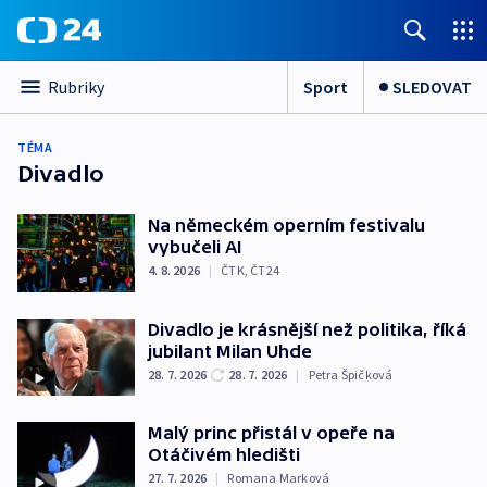
Sport
SLEDOVAT
Rubriky
TÉMA
Divadlo
Na německém operním festivalu
vybučeli AI
4. 8. 2026
|
ČTK
,
ČT24
Divadlo je krásnější než politika, říká
jubilant Milan Uhde
28. 7. 2026
28. 7. 2026
|
Petra Špičková
Malý princ přistál v opeře na
Otáčivém hledišti
27. 7. 2026
|
Romana Marková