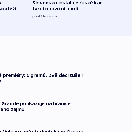
v
Slovensko instaluje ruské kamery,
Omez
soutěží
tvrdí opoziční hnutí
hrozí
služ
před 1
hodinou
09:05
é premiéry: 6 gramů, Dvě deci tuše i
y
 Grande poukazuje na hranice
ého zájmu
k Volklore má studentského Oscara,