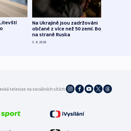
Litevští
Na Ukrajině jsou zadržováni
Španě
 o
občané z více než 50 zemí. Bojovali
dosta
na straně Ruska
4. 8. 20
5. 8. 2026
eská televize na sociálních sítích: