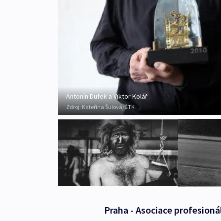
Antonín Dufek a Viktor Kolář
Zdroj:
Kateřina Šulová/ČTK
Praha - Asociace profesioná