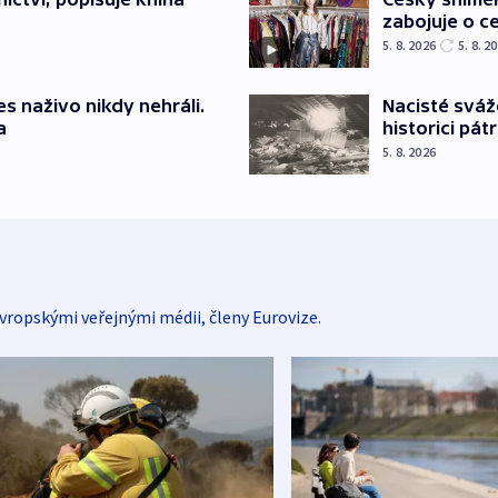
zabojuje o ce
5. 8. 2026
5. 8. 2
Nacisté sváž
s naživo nikdy nehráli.
historici pátr
a
5. 8. 2026
vropskými veřejnými médii, členy Eurovize.