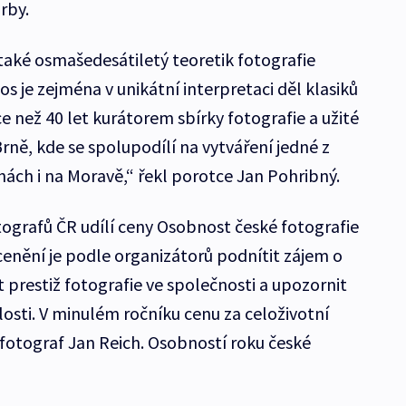
rby.
 také osmašedesátiletý teoretik fotografie
s je zejména v unikátní interpretaci děl klasiků
ce než 40 let kurátorem sbírky fotografie a užité
Brně, kde se spolupodílí na vytváření jedné z
chách i na Moravě,“ řekl porotce Jan Pohribný.
tografů ČR udílí ceny Osobnost české fotografie
enění je podle organizátorů podnítit zájem o
t prestiž fotografie ve společnosti a upozornit
sti. V minulém ročníku cenu za celoživotní
 fotograf Jan Reich. Osobností roku české