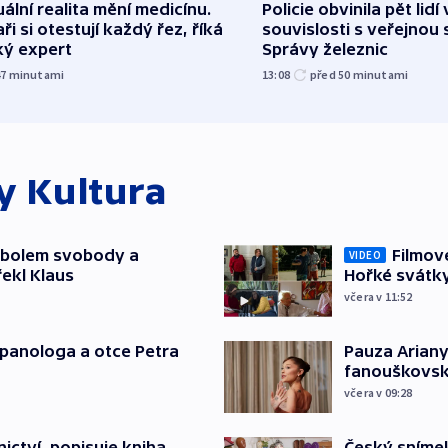
uální realita mění medicínu.
Policie obvinila pět lidí 
ři si otestují každý řez, říká
souvislosti s veřejnou 
ký expert
Správy železnic
47
minutami
13:08
před 50
minutami
ky
Kultura
mbolem svobody a
Filmov
VIDEO
řekl Klaus
Hořké svátk
včera v 11:52
japanologa a otce Petra
Pauza Ariany
fanouškovsk
včera v 09:28
Český sníme
ictví, popisuje kniha