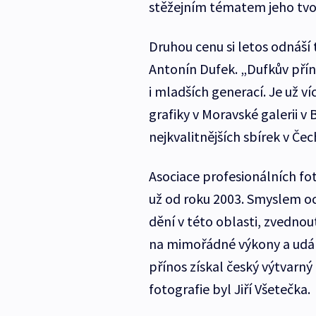
stěžejním tématem jeho tvo
Druhou cenu si letos odnáší
Antonín Dufek. „Dufkův příno
i mladších generací. Je už ví
grafiky v Moravské galerii v 
nejkvalitnějších sbírek v Če
Asociace profesionálních fo
už od roku 2003. Smyslem oc
dění v této oblasti, zvednou
na mimořádné výkony a událo
přínos získal český výtvarný
fotografie byl Jiří Všetečka.