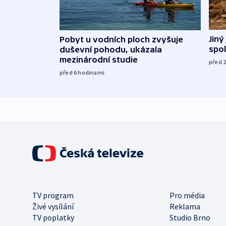
Jiný
Pobyt u vodních ploch zvyšuje
spol
duševní pohodu, ukázala
mezinárodní studie
před 
před 6
hodinami
TV program
Pro média
Živé vysílání
Reklama
TV poplatky
Studio Brno