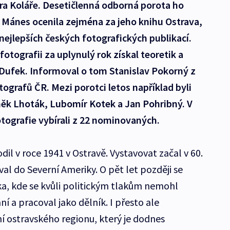
ora Koláře. Desetičlenná odborná porota ho
i Mánes ocenila zejména za jeho knihu Ostrava,
 nejlepších českých fotografických publikací.
otografii za uplynulý rok získal teoretik a
 Dufek. Informoval o tom Stanislav Pokorný z
ografů ČR. Mezi porotci letos například byli
něk Lhoták, Lubomír Kotek a Jan Pohribný. V
tografie vybírali z 22 nominovaných.
dil v roce 1941 v Ostravě. Vystavovat začal v 60.
al do Severní Ameriky. O pět let později se
ka, kde se kvůli politickým tlakům nemohl
 a pracoval jako dělník. I přesto ale
 ostravského regionu, který je dodnes