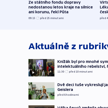
Ze státního fondu dopravy
Virt
nedostanou letos kraje na silnice
Léka
ani korunu, řekl Půta
čes
09:15
před 25
minutami
před 
Aktuálně z rubri
Knížák byl pro mnohé sy
intelektuálního rebelství, 
11:30
před 10
minutami
Dvě deci tuše vykreslují 
Geislera
před 6
hodinami
Válka ševců změnila obuvn