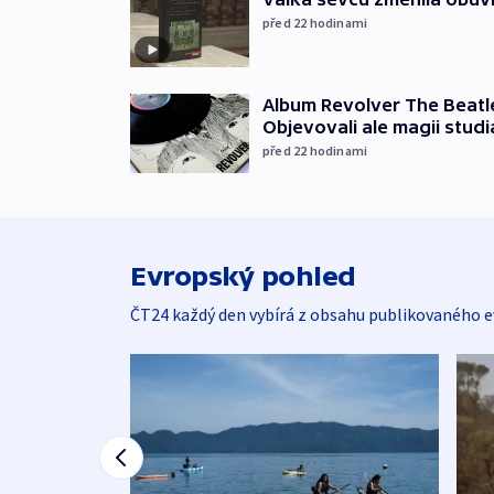
před 22
hodinami
Album Revolver The Beatle
Objevovali ale magii studi
před 22
hodinami
Evropský pohled
ČT24 každý den vybírá z obsahu publikovaného e