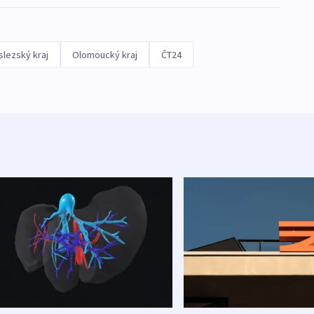
lezský kraj
Olomoucký kraj
ČT24