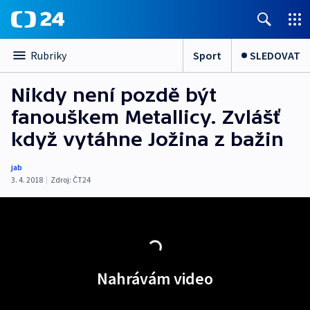
Sport
SLEDOVAT
Rubriky
Nikdy není pozdě být
fanouškem Metallicy. Zvlášť
když vytáhne Jožina z bažin
jab
3. 4. 2018
|
Zdroj:
ČT24
Nahrávám video