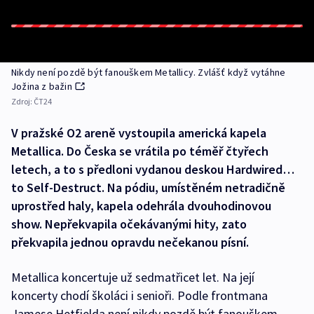
Nikdy není pozdě být fanouškem Metallicy. Zvlášť když vytáhne
Jožina z bažin
Zdroj:
ČT24
V pražské O2 areně vystoupila americká kapela
Metallica. Do Česka se vrátila po téměř čtyřech
letech, a to s předloni vydanou deskou Hardwired…
to Self-Destruct. Na pódiu, umístěném netradičně
uprostřed haly, kapela odehrála dvouhodinovou
show. Nepřekvapila očekávanými hity, zato
překvapila jednou opravdu nečekanou písní.
Metallica koncertuje už sedmatřicet let. Na její
koncerty chodí školáci i senioři. Podle frontmana
Jamese Hetfielda není nikdy pozdě být fanouškem