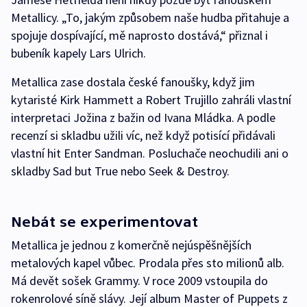
Metallicy. „To, jakým způsobem naše hudba přitahuje a
spojuje dospívající, mě naprosto dostává,“ přiznal i
bubeník kapely Lars Ulrich.
Metallica zase dostala české fanoušky, když jim
kytaristé Kirk Hammett a Robert Trujillo zahráli vlastní
interpretaci Jožina z bažin od Ivana Mládka. A podle
recenzí si skladbu užili víc, než když potisící přidávali
vlastní hit Enter Sandman. Posluchače neochudili ani o
skladby Sad but True nebo Seek & Destroy.
Nebát se experimentovat
Metallica je jednou z komerčně nejúspěšnějších
metalových kapel vůbec. Prodala přes sto milionů alb.
Má devět sošek Grammy. V roce 2009 vstoupila do
rokenrolové síně slávy. Její album Master of Puppets z