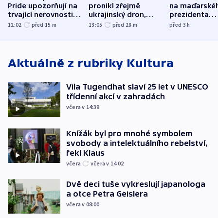
Pride upozorňují na
pronikl zřejmě
na maďarské
trvající nerovnosti i
ukrajinský dron,
prezidenta
společenskou
explodoval kilometr
bývalého šéf
12:02
před 15
m
13:05
před 28
m
před 3
h
atmosféru
od plynovodu
nejvyššího s
Aktuálně z rubriky
Kultura
Vila Tugendhat slaví 25 let v UNESCO
třídenní akcí v zahradách
včera v 14:39
Knížák byl pro mnohé symbolem
svobody a intelektuálního rebelství,
řekl Klaus
včera
včera v 14:02
Dvě deci tuše vykreslují japanologa
a otce Petra Geislera
včera v 08:00