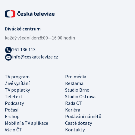
Divácké centrum
každý všední den:
8:00—16:00 hodin
261 136 113
info@ceskatelevize.cz
TV program
Pro média
Živé vysílání
Reklama
TV poplatky
Studio Brno
Teletext
Studio Ostrava
Podcasty
Rada ČT
Počasí
Kariéra
E-shop
Podávání námětů
Mobilní a TV aplikace
Časté dotazy
Vše o ČT
Kontakty