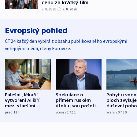
cenu za krátký film
5. 8. 2026
5. 8. 2026
Evropský pohled
ČT24 každý den vybírá z obsahu publikovaného evropskými
veřejnými médii, členy Eurovize.
Falešní „lékaři“
Spekulace o
Pobyt u vodn
vytvoření AI šíří
přímém ruském
ploch zvyšuje
mezi staršími
útoku jsou pošetilé,
duševní poho
Poláky nebezpečné
míní estonský
ukázala
před 11
h
včera v 17:11
včera v 07:30
zdravotní rady
bezpečnostní
mezinárodní 
expert