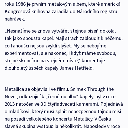
roku 1986 je prvním metalovým albem, které americká
Kongresová knihovna zařadila do Národního registru
nahrávek.
„Nesnažíme se znovu vytvářet stejnou píseň dokola,
tak jako spousta kapel. Mají strach zabloudit k něčemu,
co fanoušci nejsou zvyklí slyšet. My se nebojíme
experimentovat, ale nakonec, i když máme svobodu,
stejně skončíme na stejném místě,“ komentuje
dlouholetý úspěch kapely James Hetfield.
Metallica se objevila i ve filmu. Snímek Through the
Never, odkazující k „černému albu“ kapely, byl v roce
2013 natočen ve 3D čtyřiadvaceti kamerami. Pojednává
o mladíkovi, který musí splnit nebezpečnou tajnou misi
na pozadí velkolepého koncertu Metallicy. V Česku
slavná skupina vystoupila několikrát. Naposledy v roce