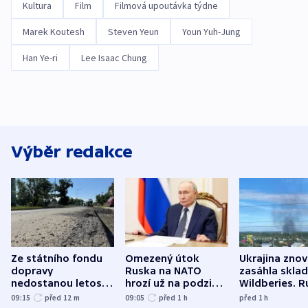
Kultura
Film
Filmová upoutávka týdne
Marek Koutesh
Steven Yeun
Youn Yuh-Jung
Han Ye-ri
Lee Isaac Chung
Výběr redakce
Ze státního fondu
Omezený útok
Ukrajina zno
dopravy
Ruska na NATO
zasáhla skla
nedostanou letos
hrozí už na podzim,
Wildberies. 
kraje na silnice ani
varují tajné služby
útočili v Cha
09:15
před 12
m
09:05
před 1
h
před 1
h
korunu, řekl Půta
USA
oblasti