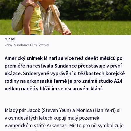
Minari
Zdroj:
Sundance Film Festival
Americký snímek Minari se více než devět měsíců po
premiéře na festivalu Sundance představuje v první
ukázce. Srdceryvné vyprávění o těžkostech korejské
rodiny na arkansaské farmě je pro známé studio A24
velkou nadějí v blížícím se oscarovém klání.
Mladý pár Jacob (Steven Yeun) a Monica (Han Ye-ri) si
v osmdesátých letech kupují malý pozemek
v americkém státě Arkansas. Místo pro ně symbolizuje