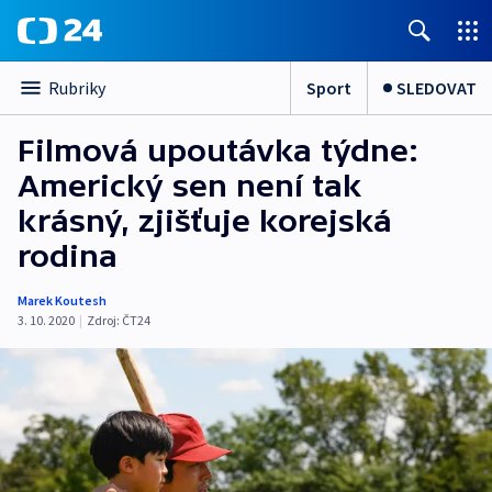
Sport
SLEDOVAT
Rubriky
Filmová upoutávka týdne:
Americký sen není tak
krásný, zjišťuje korejská
rodina
Marek Koutesh
3. 10. 2020
|
Zdroj:
ČT24