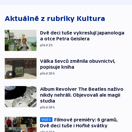
Aktuálně z rubriky
Kultura
Dvě deci tuše vykreslují japanologa
a otce Petra Geislera
před 2
h
Válka ševců změnila obuvnictví,
popisuje kniha
před 18
h
Album Revolver The Beatles naživo
nikdy nehráli. Objevovali ale magii
studia
před 18
h
Filmové premiéry: 6 gramů,
VIDEO
Dvě deci tuše i Hořké svátky
před 22
h