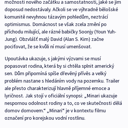
možnosti nového začátku a samostatnosti, jaké se jim
doposud nedostávaly. Ačkoli se ve výhradně bělošské
komunitě nevyhnou tázavým pohledům, neztrácí
optimismus. Domácnost se však zcela změní po
příchodu milující, ale rázné babičky Soonjy (Youn Yuh-
Jung). Obzvlášť malý David (Alan S. Kim) začne
pociťovat, že se kvůli ní musí umenšovat.
Upoutávka ukazuje, s jakými výzvami se musí
popasovat rodina, která by si chtěla splnit americký
sen. Dům připomíná spíše dřevěný přívěs a velký
problém nastane s hledáním vody na pozemku. Trailer
ale přesto charakterizují hlavně příjemné emoce a
lyričnost. Jak stojí v oficiální synopsi: „Minari ukazuje
nespornou odolnost rodiny a to, co ve skutečnosti dělá
domov domovem.“ „Minari“ je v kontextu filmu
označení pro korejskou vodní rostlinu.