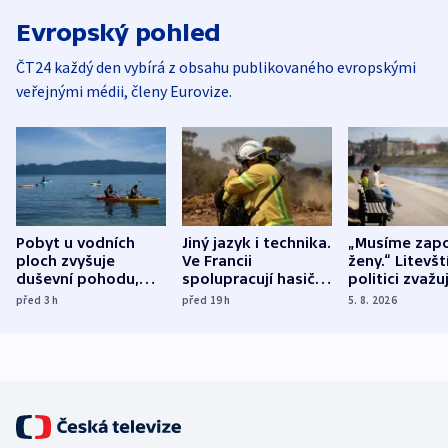
Evropský pohled
ČT24 každý den vybírá z obsahu publikovaného evropskými
veřejnými médii, členy Eurovize.
Pobyt u vodních
Jiný jazyk i technika.
„Musíme zapo
ploch zvyšuje
Ve Francii
ženy.“ Litevšt
duševní pohodu,
spolupracují hasiči z
politici zvažuj
ukázala
různých zemí
dohodu o
před 3
h
před 19
h
5. 8. 2026
mezinárodní studie
demografii