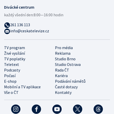
Divácké centrum
každý všední den:
8:00—16:00 hodin
261 136 113
info@ceskatelevize.cz
TV program
Pro média
Živé vysílání
Reklama
TV poplatky
Studio Brno
Teletext
Studio Ostrava
Podcasty
Rada ČT
Počasí
Kariéra
E-shop
Podávání námětů
Mobilní a TV aplikace
Časté dotazy
Vše o ČT
Kontakty