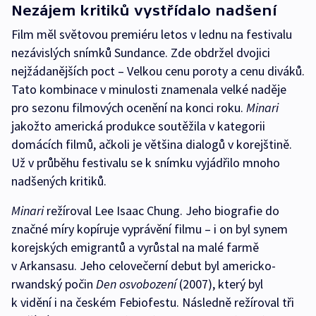
Nezájem kritiků vystřídalo nadšení
Film měl světovou premiéru letos v lednu na festivalu
nezávislých snímků Sundance. Zde obdržel dvojici
nejžádanějších poct – Velkou cenu poroty a cenu diváků.
Tato kombinace v minulosti znamenala velké naděje
pro sezonu filmových ocenění na konci roku.
Minari
jakožto americká produkce soutěžila v kategorii
domácích filmů, ačkoli je většina dialogů v korejštině.
Už v průběhu festivalu se k snímku vyjádřilo mnoho
nadšených kritiků.
Minari
režíroval Lee Isaac Chung. Jeho biografie do
značné míry kopíruje vyprávění filmu – i on byl synem
korejských emigrantů a vyrůstal na malé farmě
v Arkansasu. Jeho celovečerní debut byl americko-
rwandský počin
Den osvobození
(2007), který byl
k vidění i na českém Febiofestu. Následně režíroval tři