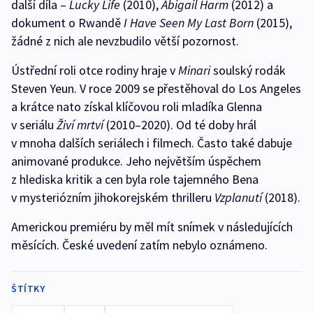
další díla –
Lucky Life
(2010),
Abigail Harm
(2012) a
dokument o Rwandě
I Have Seen My Last Born
(2015),
žádné z nich ale nevzbudilo větší pozornost.
Ústřední roli otce rodiny hraje v
Minari
soulský rodák
Steven Yeun. V roce 2009 se přestěhoval do Los Angeles
a krátce nato získal klíčovou roli mladíka Glenna
v seriálu
Živí mrtví
(2010–2020). Od té doby hrál
v mnoha dalších seriálech i filmech. Často také dabuje
animované produkce. Jeho největším úspěchem
z hlediska kritik a cen byla role tajemného Bena
v mysteriózním jihokorejském thrilleru
Vzplanutí
(2018).
Americkou premiéru by měl mít snímek v následujících
měsících. České uvedení zatím nebylo oznámeno.
ŠTÍTKY