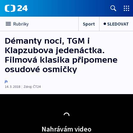
Sport
SLEDOVAT
Rubriky
Démanty noci, TGM i
Klapzubova jedenáctka.
Filmová klasika připomene
osudové osmičky
jh
14. 3. 2018
|
Zdroj:
ČT24
Nahrávám video