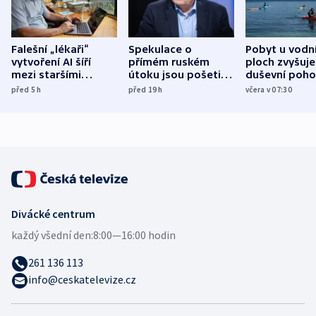
Falešní „lékaři“
Spekulace o
Pobyt u vodn
vytvoření AI šíří
přímém ruském
ploch zvyšuje
mezi staršími
útoku jsou pošetilé,
duševní poho
Poláky nebezpečné
míní estonský
ukázala
před 5
h
před 19
h
včera v 07:30
zdravotní rady
bezpečnostní
mezinárodní 
expert
Divácké centrum
každý všední den:
8:00—16:00 hodin
261 136 113
info@ceskatelevize.cz