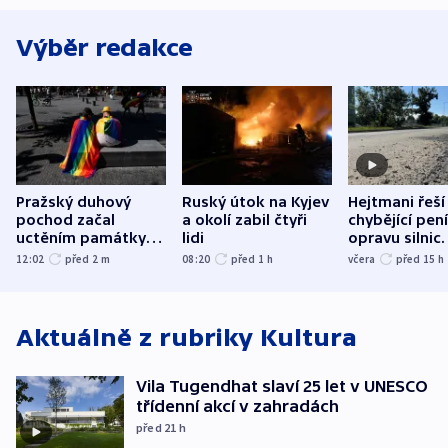
Výběr redakce
Pražský duhový
Ruský útok na Kyjev
Hejtmani řeší
pochod začal
a okolí zabil čtyři
chybějící pen
uctěním památky
lidi
opravu silnic.
obětí berlínského
nenárokové, 
12:02
před 2
m
08:20
před 1
h
včera
před 15
h
útoku
ministerstvo
Aktuálně z rubriky
Kultura
Vila Tugendhat slaví 25 let v UNESCO
třídenní akcí v zahradách
před 21
h