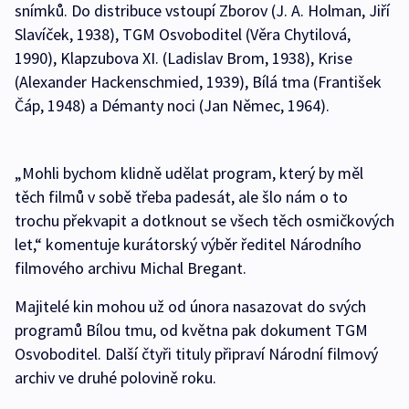
snímků. Do distribuce vstoupí Zborov (J. A. Holman, Jiří
Slavíček, 1938), TGM Osvoboditel (Věra Chytilová,
1990), Klapzubova XI. (Ladislav Brom, 1938), Krise
(Alexander Hackenschmied, 1939), Bílá tma (František
Čáp, 1948) a Démanty noci (Jan Němec, 1964).
„Mohli bychom klidně udělat program, který by měl
těch filmů v sobě třeba padesát, ale šlo nám o to
trochu překvapit a dotknout se všech těch osmičkových
let,“ komentuje kurátorský výběr ředitel Národního
filmového archivu Michal Bregant.
Majitelé kin mohou už od února nasazovat do svých
programů Bílou tmu, od května pak dokument TGM
Osvoboditel. Další čtyři tituly připraví Národní filmový
archiv ve druhé polovině roku.