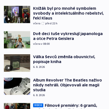
Knížák byl pro mnohé symbolem
svobody a intelektuálního rebelství,
řekl Klaus
včera
před 22
h
Dvě deci tuše vykreslují japanologa
a otce Petra Geislera
včera v 08:00
Válka ševců změnila obuvnictví,
popisuje kniha
6. 8. 2026
Album Revolver The Beatles naživo
nikdy nehráli. Objevovali ale magii
studia
6. 8. 2026
Filmové premiéry: 6 gramů,
VIDEO