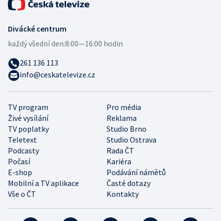
Divácké centrum
každý všední den:
8:00—16:00 hodin
261 136 113
info@ceskatelevize.cz
TV program
Pro média
Živé vysílání
Reklama
TV poplatky
Studio Brno
Teletext
Studio Ostrava
Podcasty
Rada ČT
Počasí
Kariéra
E-shop
Podávání námětů
Mobilní a TV aplikace
Časté dotazy
Vše o ČT
Kontakty