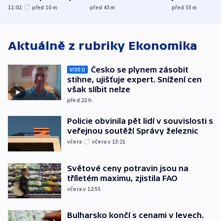
obětí berlínského
prostoru,
spravedlnost
12:02
před 10
m
před 43
m
před 55
m
útoku
explodoval kilometr
od plynovodu
Aktuálně z rubriky
Ekonomika
Česko se plynem zásobit
VIDEO
stihne, ujišťuje expert. Snížení cen
však slíbit nelze
před 22
h
Policie obvinila pět lidí v souvislosti s
veřejnou soutěží Správy železnic
včera
včera v 13:21
Světové ceny potravin jsou na
tříletém maximu, zjistila FAO
včera v 12:55
Bulharsko končí s cenami v levech.