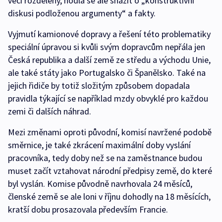
věci rozdělený, hodlá se ale snažit o „konstruktivní
diskusi podloženou argumenty“ a fakty.
Vyjmutí kamionové dopravy a řešení této problematiky
speciální úpravou si kvůli svým dopravcům nepřála jen
Česká republika a další země ze středu a východu Unie,
ale také státy jako Portugalsko či Španělsko. Také na
jejich řidiče by totiž složitým způsobem dopadala
pravidla týkající se například mzdy obvyklé pro každou
zemi či dalších náhrad.
Mezi změnami oproti původní, komisí navržené podobě
směrnice, je také zkrácení maximální doby vyslání
pracovníka, tedy doby než se na zaměstnance budou
muset začít vztahovat národní předpisy země, do které
byl vyslán. Komise původně navrhovala 24 měsíců,
členské země se ale loni v říjnu dohodly na 18 měsících,
kratší dobu prosazovala především Francie.