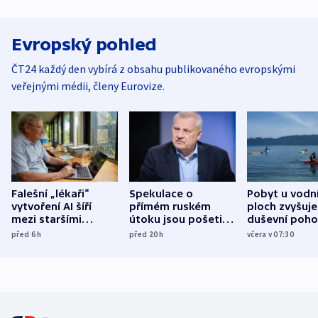
Evropský pohled
ČT24 každý den vybírá z obsahu publikovaného evropskými
veřejnými médii, členy Eurovize.
Falešní „lékaři“
Spekulace o
Pobyt u vodn
vytvoření AI šíří
přímém ruském
ploch zvyšuje
mezi staršími
útoku jsou pošetilé,
duševní poho
Poláky nebezpečné
míní estonský
ukázala
před 6
h
před 20
h
včera v 07:30
zdravotní rady
bezpečnostní
mezinárodní 
expert