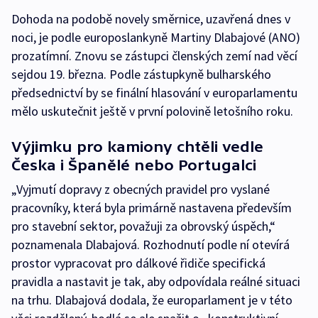
Dohoda na podobě novely směrnice, uzavřená dnes v
noci, je podle europoslankyně Martiny Dlabajové (ANO)
prozatímní. Znovu se zástupci členských zemí nad věcí
sejdou 19. března. Podle zástupkyně bulharského
předsednictví by se finální hlasování v europarlamentu
mělo uskutečnit ještě v první polovině letošního roku.
Výjimku pro kamiony chtěli vedle
Česka i Španělé nebo Portugalci
„Vyjmutí dopravy z obecných pravidel pro vyslané
pracovníky, která byla primárně nastavena především
pro stavební sektor, považuji za obrovský úspěch,“
poznamenala Dlabajová. Rozhodnutí podle ní otevírá
prostor vypracovat pro dálkové řidiče specifická
pravidla a nastavit je tak, aby odpovídala reálné situaci
na trhu. Dlabajová dodala, že europarlament je v této