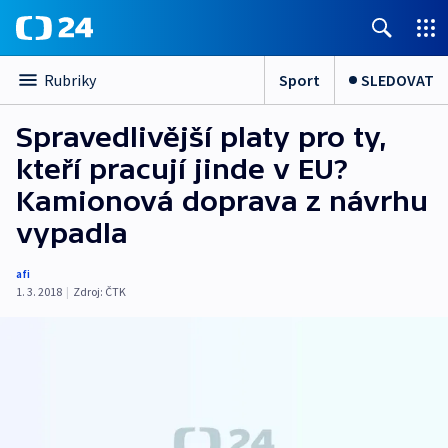
Sport
SLEDOVAT
Rubriky
Spravedlivější platy pro ty,
kteří pracují jinde v EU?
Kamionová doprava z návrhu
vypadla
afi
1. 3. 2018
|
Zdroj:
ČTK