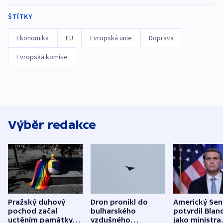
ŠTÍTKY
Ekonomika
EU
Evropská unie
Doprava
Evropská komise
Výběr redakce
Pražský duhový
Dron pronikl do
Americký Sen
pochod začal
bulharského
potvrdil Blan
uctěním památky
vzdušného
jako ministra