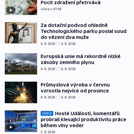
Pocit zdražení přetrvává
včera v 07:38
Za dotační podvod ohledně
Technologického parku poslal soud
do vězení dva muže
6. 8. 2026
6. 8. 2026
Evropská unie má rekordně nízké
zásoby zemního plynu
6. 8. 2026
6. 8. 2026
Průmyslová výroba v červnu
vzrostla nejvíce od prosince
6. 8. 2026
6. 8. 2026
Hosté Událostí, komentářů
VIDEO
probrali klesající produktivitu práce
během vlny veder
5. 8. 2026