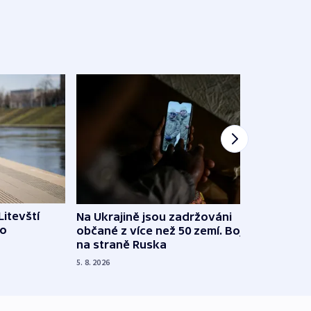
Litevští
Na Ukrajině jsou zadržováni
Španě
 o
občané z více než 50 zemí. Bojovali
dosta
na straně Ruska
4. 8. 20
5. 8. 2026