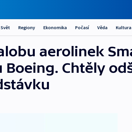
Svět
Regiony
Ekonomika
Počasí
Věda
Kultura
alobu aerolinek Sm
u Boeing. Chtěly o
dstávku