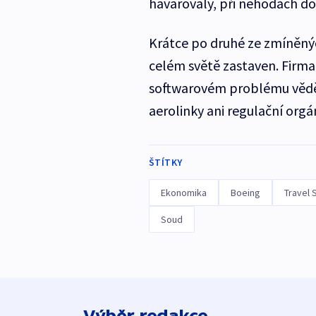
havarovaly, při nehodách do
Krátce po druhé ze zmíněný
celém světě zastaven. Firma 
softwarovém problému věděl
aerolinky ani regulační orgá
ŠTÍTKY
Ekonomika
Boeing
Travel 
Soud
Výběr redakce