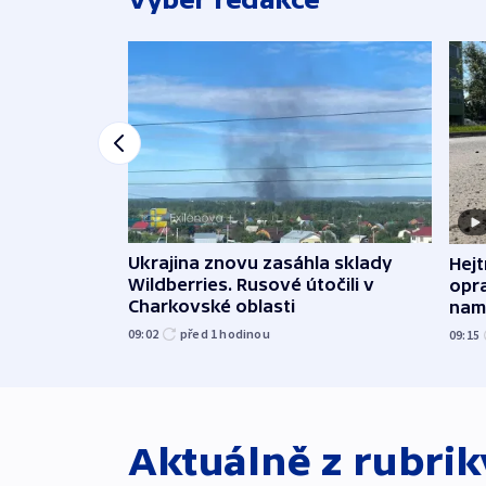
Ukrajina znovu zasáhla sklady
Hejt
Wildberries. Rusové útočili v
opra
Charkovské oblasti
namí
09:02
před 1
hodinou
09:15
Aktuálně z rubri