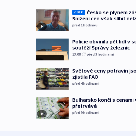
Česko se plynem záso
VIDEO
Snížení cen však slíbit nel
před 1
hodinou
Policie obvinila pět lidí v 
soutěží Správy železnic
13:08
před 3
hodinami
Světové ceny potravin jso
zjistila FAO
před 4
hodinami
Bulharsko končí s cenami 
přetrvává
před 9
hodinami