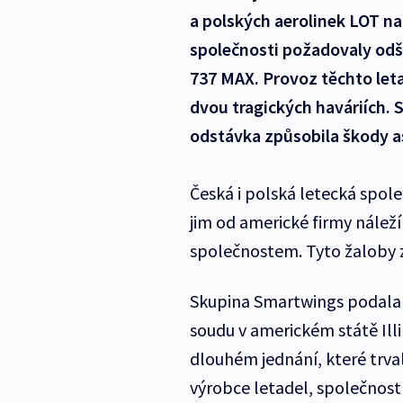
a polských aerolinek LOT n
společnosti požadovaly odš
737 MAX. Provoz těchto leta
dvou tragických haváriích. 
odstávka způsobila škody as
Česká i polská letecká spole
jim od americké firmy nále
společnostem. Tyto žaloby za
Skupina Smartwings podala 
soudu v americkém státě Illi
dlouhém jednání, které trval
výrobce letadel, společnost