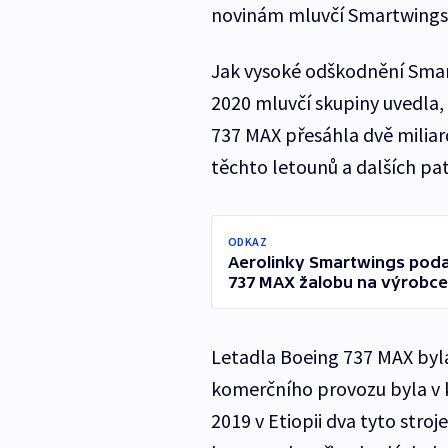
novinám mluvčí Smartwings 
Jak vysoké odškodnění Smart
2020 mluvčí skupiny uvedla
737 MAX přesáhla dvě milia
těchto letounů a dalších pa
ODKAZ
Aerolinky Smartwings poda
737 MAX žalobu na výrobce
Letadla Boeing 737 MAX byl
komerčního provozu byla v kv
2019 v Etiopii dva tyto str