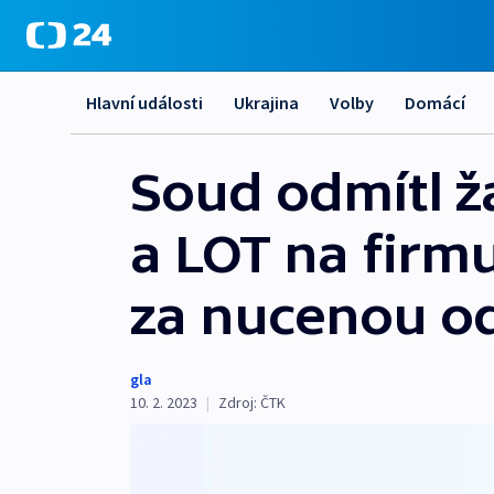
Hlavní události
Ukrajina
Volby
Domácí
Soud odmítl ž
a LOT na firm
za nucenou o
gla
10. 2. 2023
|
Zdroj:
ČTK