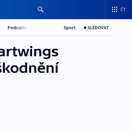
ČT
Podcasty
Sport
SLEDOVAT
artwings
dškodnění