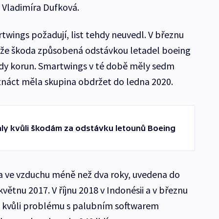
Vladimíra Dufková.
wings požadují, list tehdy neuvedl. V březnu
, že škoda způsobená odstávkou letadel boeing
rdy korun. Smartwings v té době měly sedm
tnáct měla skupina obdržet do ledna 2020.
ly kvůli škodám za odstávku letounů Boeing
a ve vzduchu méně než dva roky, uvedena do
ětnu 2017. V říjnu 2018 v Indonésii a v březnu
oje kvůli problému s palubním softwarem