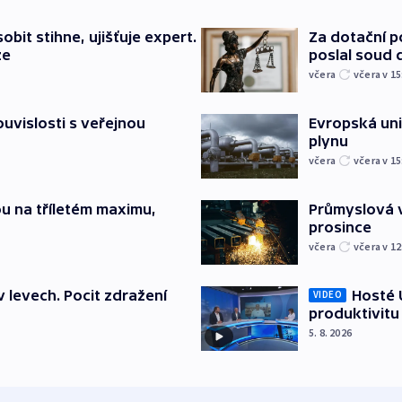
bit stihne, ujišťuje expert.
Za dotační 
ze
poslal soud 
včera
včera v 15
souvislosti s veřejnou
Evropská un
plynu
včera
včera v 15
u na tříletém maximu,
Průmyslová v
prosince
včera
včera v 12
v levech. Pocit zdražení
Hosté U
VIDEO
produktivitu
5. 8. 2026