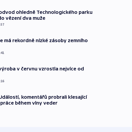
podvod ohledně Technologického parku
do vězení dva muže
:57
ie má rekordně nízké zásoby zemního
:41
ýroba v červnu vzrostla nejvíce od
:16
dálostí, komentářů probrali klesající
 práce během vlny veder