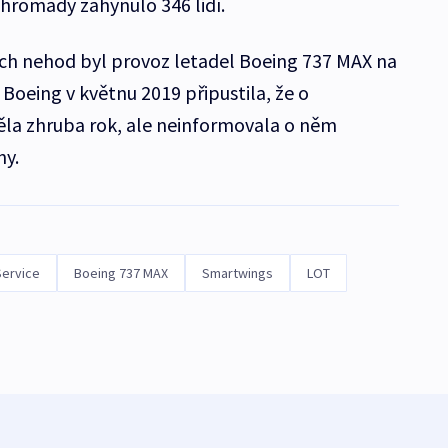
hromady zahynulo 346 lidí.
ch nehod byl provoz letadel Boeing 737 MAX na
Boeing v květnu 2019 připustila, že o
a zhruba rok, ale neinformovala o něm
ny.
Service
Boeing 737 MAX
Smartwings
LOT