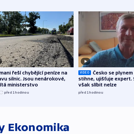
mani řeší chybějící peníze na
Česko se plynem 
VIDEO
vu silnic. Jsou nenárokové,
stihne, ujišťuje expert.
tá ministerstvo
však slíbit nelze
před 1
hodinou
před 1
hodinou
ky
Ekonomika