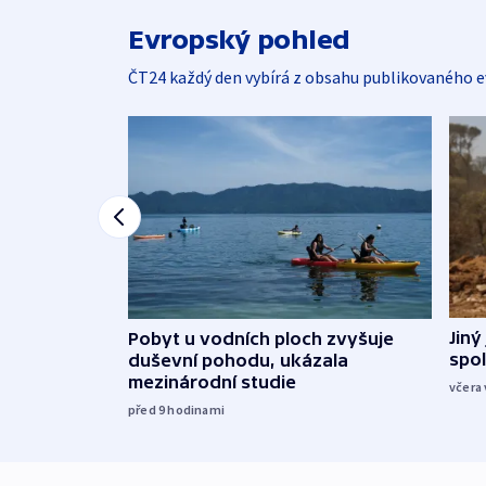
Evropský pohled
ČT24 každý den vybírá z obsahu publikovaného e
Jiný
Pobyt u vodních ploch zvyšuje
spol
duševní pohodu, ukázala
mezinárodní studie
včera 
před 9
hodinami