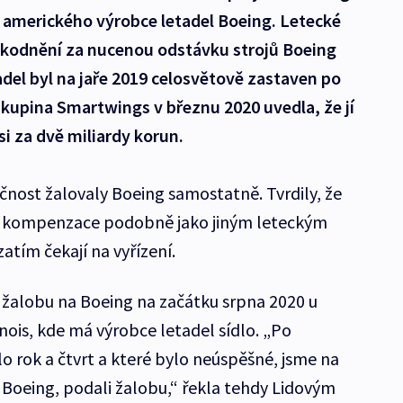
a amerického výrobce letadel Boeing. Letecké
kodnění za nucenou odstávku strojů Boeing
del byl na jaře 2019 celosvětově zastaven po
Skupina Smartwings v březnu 2020 uvedla, že jí
i za dvě miliardy korun.
čnost žalovaly Boeing samostatně. Tvrdily, že
ží kompenzace podobně jako jiným leteckým
tím čekají na vyřízení.
žalobu na Boeing na začátku srpna 2020 u
nois, kde má výrobce letadel sídlo. „Po
o rok a čtvrt a které bylo neúspěšné, jsme na
 Boeing, podali žalobu,“ řekla tehdy Lidovým