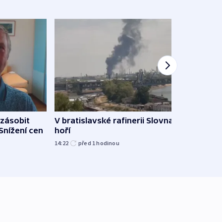
zásobit
V bratislavské rafinerii Slovnaft
Slove
 Snížení cen
hoří
tvrdí
14:22
před 1
hodinou
12:27