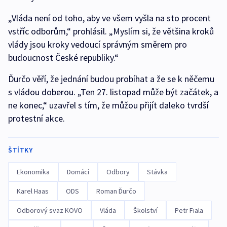
„Vláda není od toho, aby ve všem vyšla na sto procent
vstříc odborům,“ prohlásil. „Myslím si, že většina kroků
vlády jsou kroky vedoucí správným směrem pro
budoucnost České republiky.“
Ďurčo věří, že jednání budou probíhat a že se k něčemu
s vládou doberou. „Ten 27. listopad může být začátek, a
ne konec,“ uzavřel s tím, že můžou přijít daleko tvrdší
protestní akce.
ŠTÍTKY
Ekonomika
Domácí
Odbory
Stávka
Karel Haas
ODS
Roman Ďurčo
Odborový svaz KOVO
Vláda
Školství
Petr Fiala