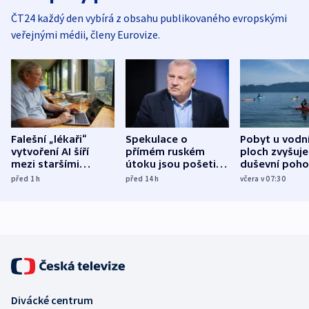
ČT24 každý den vybírá z obsahu publikovaného evropskými
veřejnými médii, členy Eurovize.
Falešní „lékaři“
Spekulace o
Pobyt u vodn
vytvoření AI šíří
přímém ruském
ploch zvyšuje
mezi staršími
útoku jsou pošetilé,
duševní poho
Poláky nebezpečné
míní estonský
ukázala
před 1
h
před 14
h
včera v 07:30
zdravotní rady
bezpečnostní
mezinárodní 
expert
Divácké centrum