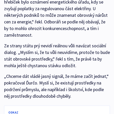
hřebíček bylo oznámení energetického úřadu, kdy se
zvyšují poplatky za regulovanou část elektřiny. U
některých podniků to může znamenat obrovský nárůst
cen za energie,“ řekl. Odboráři se podle něj obávají, že
by to mohlo ohrozit konkurenceschopnost, a tím i
zaměstnanost.
Ze strany státu prý nevidí reálnou vůli navázat sociální
dialog. „Myslím si, že tu vůli neuvidíme, protože to bude
stát obrovské prostředky,“ řekl s tím, že právě ta by
mohla ještě chystanou stávku odložit.
„Chceme dát vládě jasný signál, že máme začít jednat,“
pokračoval Ďurčo. Myslí si, že existují prostředky na
podržení průmyslu, ale například i školství, kde podle
něj prostředky dlouhodobě chyběly.
ODKAZ