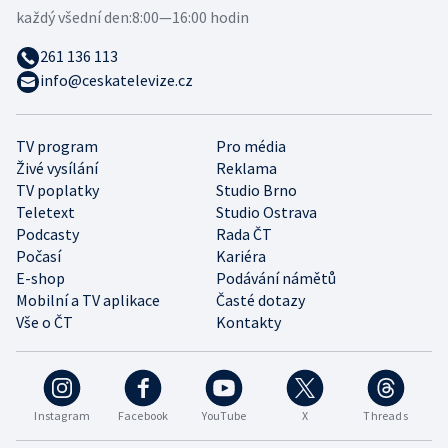
každý všední den:
8:00—16:00 hodin
261 136 113
info@ceskatelevize.cz
TV program
Pro média
Živé vysílání
Reklama
TV poplatky
Studio Brno
Teletext
Studio Ostrava
Podcasty
Rada ČT
Počasí
Kariéra
E-shop
Podávání námětů
Mobilní a TV aplikace
Časté dotazy
Vše o ČT
Kontakty
Instagram
Facebook
YouTube
X
Threads