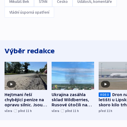
Mikuláš Bek
STAN
Česko
Události, komentáře
Vládní úsporná opatření
Výběr redakce
Hejtmani řeší
Ukrajina zasáhla
Dron n
VIDEO
chybějící peníze na
sklad Wildberries,
letišti u Lips
opravu silnic. Jsou
Rusové útočili na
skoro kilo trh
nenárokové, namítá
trh, hasiče či
indicie ukazuj
včera
před 11
h
včera
před 11
h
před 11
h
ministerstvo
stadion
Rusko