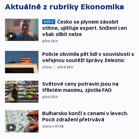
Aktuálně z rubriky
Ekonomika
Česko se plynem zásobit
VIDEO
stihne, ujišťuje expert. Snížení cen
však slíbit nelze
před 16
h
Policie obvinila pět lidí v souvislosti s
veřejnou soutěží Správy železnic
včera
před 18
h
Světové ceny potravin jsou na
tříletém maximu, zjistila FAO
před 19
h
Bulharsko končí s cenami v levech.
Pocit zdražení přetrvává
včera v 07:38