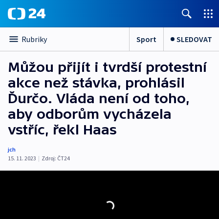
Sport
SLEDOVAT
Rubriky
Můžou přijít i tvrdší protestní
akce než stávka, prohlásil
Ďurčo. Vláda není od toho,
aby odborům vycházela
vstříc, řekl Haas
jch
15. 11. 2023
|
Zdroj:
ČT24