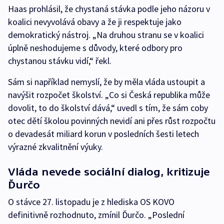
Haas prohlásil, že chystaná stávka podle jeho názoru v
koalici nevyvolává obavy a že ji respektuje jako
demokratický nástroj. „Na druhou stranu se v koalici
úplně neshodujeme s důvody, které odbory pro
chystanou stávku vidí,“ řekl.
Sám si například nemyslí, že by měla vláda ustoupit a
navýšit rozpočet školství. „Co si Česká republika může
dovolit, to do školství dává,“ uvedl s tím, že sám coby
otec dětí školou povinných nevidí ani přes růst rozpočtu
o devadesát miliard korun v posledních šesti letech
výrazné zkvalitnění výuky.
Vláda nevede sociální dialog, kritizuje
Ďurčo
O stávce 27. listopadu je z hlediska OS KOVO
definitivně rozhodnuto, zmínil Ďurčo. „Poslední