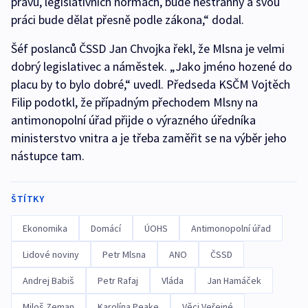
právu, legislativních normách, bude nestranný a svou
práci bude dělat přesně podle zákona,“ dodal.
Šéf poslanců ČSSD Jan Chvojka řekl, že Mlsna je velmi
dobrý legislativec a náměstek. „Jako jméno hozené do
placu by to bylo dobré,“ uvedl. Předseda KSČM Vojtěch
Filip podotkl, že případným přechodem Mlsny na
antimonopolní úřad přijde o výrazného úředníka
ministerstvo vnitra a je třeba zaměřit se na výběr jeho
nástupce tam.
ŠTÍTKY
Ekonomika
Domácí
ÚOHS
Antimonopolní úřad
Lidové noviny
Petr Mlsna
ANO
ČSSD
Andrej Babiš
Petr Rafaj
Vláda
Jan Hamáček
Miloš Zeman
Karolína Peake
Věci Veřejné