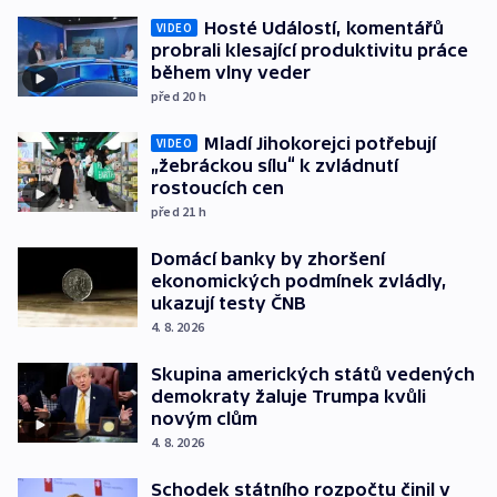
Hosté Událostí, komentářů
VIDEO
probrali klesající produktivitu práce
během vlny veder
před 20
h
Mladí Jihokorejci potřebují
VIDEO
„žebráckou sílu“ k zvládnutí
rostoucích cen
před 21
h
Domácí banky by zhoršení
ekonomických podmínek zvládly,
ukazují testy ČNB
4. 8. 2026
Skupina amerických států vedených
demokraty žaluje Trumpa kvůli
novým clům
4. 8. 2026
Schodek státního rozpočtu činil v