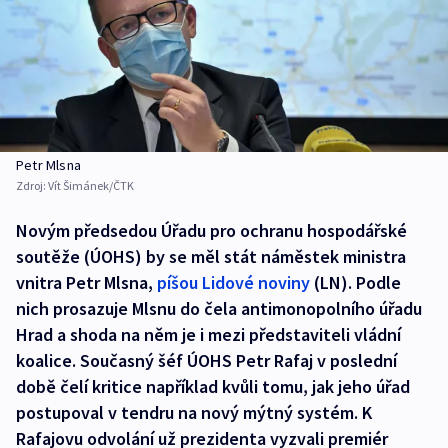
Petr Mlsna
Zdroj:
Vít Šimánek/ČTK
Novým předsedou Úřadu pro ochranu hospodářské
soutěže (ÚOHS) by se měl stát náměstek ministra
vnitra Petr Mlsna,
píšou Lidové noviny
(LN). Podle
nich prosazuje Mlsnu do čela antimonopolního úřadu
Hrad a shoda na něm je i mezi představiteli vládní
koalice. Současný šéf ÚOHS Petr Rafaj v poslední
době čelí kritice například kvůli tomu, jak jeho úřad
postupoval v tendru na nový mýtný systém. K
Rafajovu odvolání už prezidenta vyzvali premiér