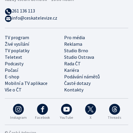
261 136 113
info@ceskatelevize.cz
TV program
Pro média
Živé vysílání
Reklama
TV poplatky
Studio Brno
Teletext
Studio Ostrava
Podcasty
Rada ČT
Počasí
Kariéra
E-shop
Podávání námětů
Mobilní a TV aplikace
Časté dotazy
Vše o ČT
Kontakty
Instagram
Facebook
YouTube
X
Threads
© Česká televize