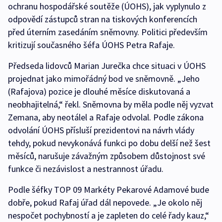
ochranu hospodářské soutěže (ÚOHS), jak vyplynulo z
odpovědí zástupců stran na tiskových konferencích
před úterním zasedáním sněmovny. Politici především
kritizují současného šéfa ÚOHS Petra Rafaje.
Předseda lidovců Marian Jurečka chce situaci v ÚOHS
projednat jako mimořádný bod ve sněmovně. „Jeho
(Rafajova) pozice je dlouhé měsíce diskutovaná a
neobhajitelná,“ řekl. Sněmovna by měla podle něj vyzvat
Zemana, aby neotálel a Rafaje odvolal. Podle zákona
odvolání ÚOHS přísluší prezidentovi na návrh vlády
tehdy, pokud nevykonává funkci po dobu delší než šest
měsíců, narušuje závažným způsobem důstojnost své
funkce či nezávislost a nestrannost úřadu.
Podle šéfky TOP 09 Markéty Pekarové Adamové bude
dobře, pokud Rafaj úřad dál nepovede. „Je okolo něj
nespočet pochybností a je zapleten do celé řady kauz,“