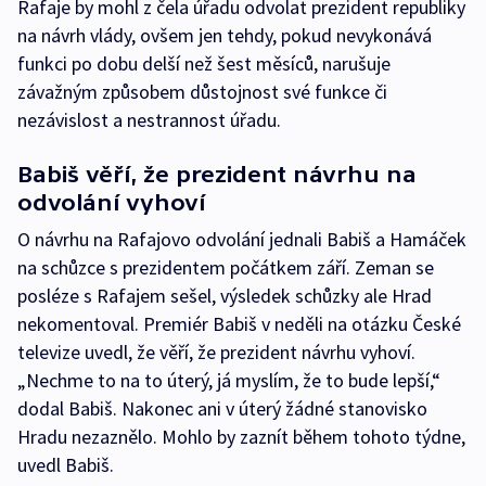
Rafaje by mohl z čela úřadu odvolat prezident republiky
na návrh vlády, ovšem jen tehdy, pokud nevykonává
funkci po dobu delší než šest měsíců, narušuje
závažným způsobem důstojnost své funkce či
nezávislost a nestrannost úřadu.
Babiš věří, že prezident návrhu na
odvolání vyhoví
O návrhu na Rafajovo odvolání jednali Babiš a Hamáček
na schůzce s prezidentem počátkem září. Zeman se
posléze s Rafajem sešel, výsledek schůzky ale Hrad
nekomentoval. Premiér Babiš v neděli na otázku České
televize uvedl, že věří, že prezident návrhu vyhoví.
„Nechme to na to úterý, já myslím, že to bude lepší,“
dodal Babiš. Nakonec ani v úterý žádné stanovisko
Hradu nezaznělo. Mohlo by zaznít během tohoto týdne,
uvedl Babiš.