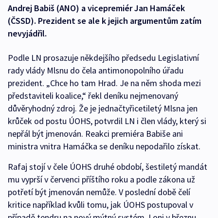
Andrej Babiš (ANO) a vicepremiér Jan Hamáček
(ČSSD). Prezident se ale k jejich argumentům zatím
nevyjádřil.
Podle LN prosazuje někdejšího předsedu Legislativní
rady vlády Mlsnu do čela antimonopolního úřadu
prezident. „Chce ho tam Hrad. Je na něm shoda mezi
představiteli koalice,“ řekl deníku nejmenovaný
důvěryhodný zdroj. Že je jednačtyřicetiletý Mlsna jen
krůček od postu ÚOHS, potvrdil LN i člen vlády, který si
nepřál být jmenován. Reakci premiéra Babiše ani
ministra vnitra Hamáčka se deníku nepodařilo získat.
Rafaj stojí v čele ÚOHS druhé období, šestiletý mandát
mu vyprší v červenci příštího roku a podle zákona už
potřetí být jmenován nemůže. V poslední době čelí
kritice například kvůli tomu, jak ÚOHS postupoval v
případě tendru na nový mýtný systém. Loni v březnu