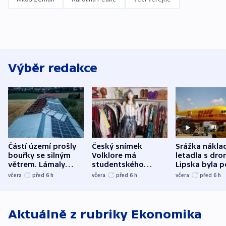
Výběr redakce
Částí území prošly
Český snímek
Srážka nákla
bouřky se silným
Volklore má
letadla s dr
větrem. Lámaly
studentského
Lipska byla p
stromy a poničily
Oscara, zabojuje o
německého mi
včera
před 6
h
včera
před 6
h
včera
před 6
h
střechu
cenu za krátký film
hybridní útok
Aktuálně z rubriky
Ekonomika