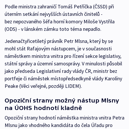
Podle ministra zahraničí Tomáš Petříčka (ČSSD) při
úterním setkání nejvyšších ústavních činitelů -
bez nepozvaného šéfa horní komory Miloše Vystřila
(ODS) - v lánském zámku toto téma nepadlo.
Jedenačtyřicetiletý právník Petr Mlsna, který by se
mohl stát Rafajovým nástupcem, je v současnosti
náměstkem ministra vnitra pro řízení sekce legislativy,
státní správy a územní samosprávy. V minulosti působil
jako předseda Legislativní rady vlády ČR, ministr bez
portfeje či náměstek místopředsedkyně vlády Karolíny
Peake (Věci veřejné, později LIDEM).
Opoziční strany možný nástup Mlsny
na ÚOHS hodnotí kladně
Opoziční strany hodnotí náměstka ministra vnitra Petra
Mlsnu jako vhodného kandidáta do čela Úřadu pro