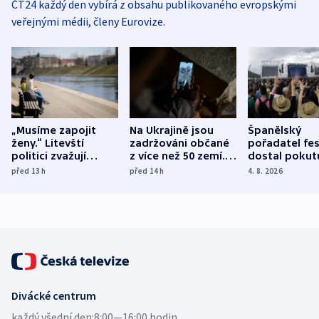
ČT24 každý den vybírá z obsahu publikovaného evropskými
veřejnými médii, členy Eurovize.
„Musíme zapojit
Na Ukrajině jsou
Španělský
ženy.“ Litevští
zadržováni občané
pořadatel fes
politici zvažují
z více než 50 zemí.
dostal pokut
dohodu o
Bojovali na straně
nekalé prakti
před 13
h
před 14
h
4. 8. 2026
demografii
Ruska
Divácké centrum
každý všední den:
8:00—16:00 hodin