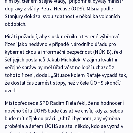
ním byl členem stejné vlády,“ připomněl bývalý ministr
dopravy z vlády Petra Nečase (ODS). Mlsna podle
Stanjury dokázal svou zdatnost v několika volebních
obdobích.
Piráti požadují, aby s uskutečnilo otevřené výběrové
řízení jako nedávno v případě Národního úřadu pro
kybernetickou a informační bezpečnost (NÚKIB), řekl
šéf jejich poslanců Jakub Michálek. V zájmu kvalitní
veřejné správy by měl úřad vést nejlepší uchazeč z
tohoto řízení, dodal. „Situace kolem Rafaje vypadá tak,
že dostal čas zamést stopy, než v čele ÚOHS skončí,“
uvedl.
Místopředseda SPD Radim Fiala řekl, že na hodnocení
nového šéfa ÚOHS bude čas až ve chvíli, kdy za sebou
bude mít nějakou práci. „Chtěli bychom, aby výměna
proběhla a šéfem ÚOHS se stal někdo, kdo se vyzná v