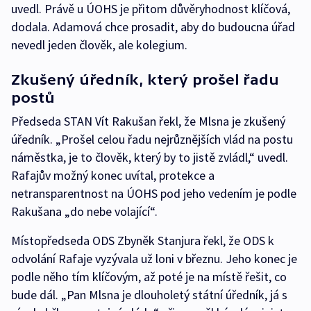
uvedl. Právě u ÚOHS je přitom důvěryhodnost klíčová,
dodala. Adamová chce prosadit, aby do budoucna úřad
nevedl jeden člověk, ale kolegium.
Zkušený úředník, který prošel řadu
postů
Předseda STAN Vít Rakušan řekl, že Mlsna je zkušený
úředník. „Prošel celou řadu nejrůznějších vlád na postu
náměstka, je to člověk, který by to jistě zvládl,“ uvedl.
Rafajův možný konec uvítal, protekce a
netransparentnost na ÚOHS pod jeho vedením je podle
Rakušana „do nebe volající“.
Místopředseda ODS Zbyněk Stanjura řekl, že ODS k
odvolání Rafaje vyzývala už loni v březnu. Jeho konec je
podle něho tím klíčovým, až poté je na místě řešit, co
bude dál. „Pan Mlsna je dlouholetý státní úředník, já s