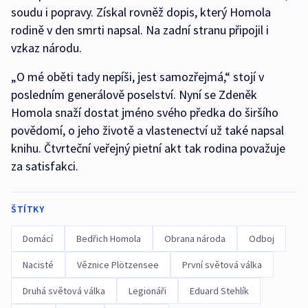
soudu i popravy. Získal rovněž dopis, který Homola
rodině v den smrti napsal. Na zadní stranu připojil i
vzkaz národu.
„O mé oběti tady nepíši, jest samozřejmá,“ stojí v
posledním generálově poselství. Nyní se Zdeněk
Homola snaží dostat jméno svého předka do širšího
povědomí, o jeho životě a vlastenectví už také napsal
knihu. Čtvrteční veřejný pietní akt tak rodina považuje
za satisfakci.
ŠTÍTKY
Domácí
Bedřich Homola
Obrana národa
Odboj
Nacisté
Věznice Plötzensee
První světová válka
Druhá světová válka
Legionáři
Eduard Stehlík