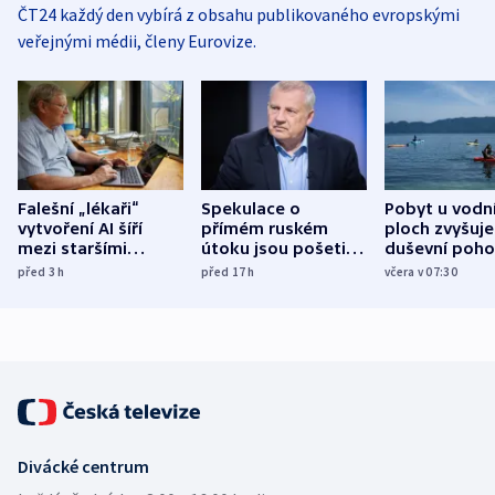
ČT24 každý den vybírá z obsahu publikovaného evropskými
veřejnými médii, členy Eurovize.
Falešní „lékaři“
Spekulace o
Pobyt u vodn
vytvoření AI šíří
přímém ruském
ploch zvyšuje
mezi staršími
útoku jsou pošetilé,
duševní poho
Poláky nebezpečné
míní estonský
ukázala
před 3
h
před 17
h
včera v 07:30
zdravotní rady
bezpečnostní
mezinárodní 
expert
Divácké centrum