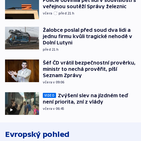
veřejnou soutěží Správy železnic
včera
před 21
h
Žalobce poslal před soud dva lidi a
jednu firmu kvůli tragické nehodě v
Dolní Lutyni
před 21
h
Šéf ČD vrátil bezpečnostní prověrku,
ministr to nechá prověřit, píší
Seznam Zprávy
včera v 09:06
Zvýšení slev na jízdném teď
VIDEO
není priorita, zní z vlády
včera v 06:45
Evropský pohled