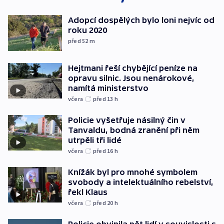
Adopcí dospělých bylo loni nejvíc od
roku 2020
před 52
m
Hejtmani řeší chybějící peníze na
opravu silnic. Jsou nenárokové,
namítá ministerstvo
včera
před 13
h
Policie vyšetřuje násilný čin v
Tanvaldu, bodná zranění při něm
utrpěli tři lidé
včera
před 16
h
Knížák byl pro mnohé symbolem
svobody a intelektuálního rebelství,
řekl Klaus
včera
před 20
h
Policie obvinila pět lidí v souvislosti s