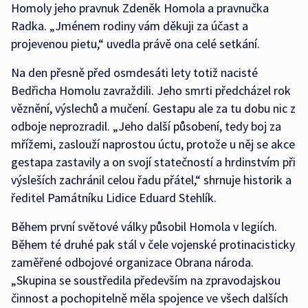
Homoly jeho pravnuk Zdeněk Homola a pravnučka
Radka. „Jménem rodiny vám děkuji za účast a
projevenou pietu,“ uvedla právě ona celé setkání.
Na den přesně před osmdesáti lety totiž nacisté
Bedřicha Homolu zavraždili. Jeho smrti předcházel rok
věznění, výslechů a mučení. Gestapu ale za tu dobu nic z
odboje neprozradil. „Jeho další působení, tedy boj za
mřížemi, zaslouží naprostou úctu, protože u něj se akce
gestapa zastavily a on svojí statečností a hrdinstvím při
výsleších zachránil celou řadu přátel,“ shrnuje historik a
ředitel Památníku Lidice Eduard Stehlík.
Během první světové války působil Homola v legiích.
Během té druhé pak stál v čele vojenské protinacisticky
zaměřené odbojové organizace Obrana národa.
„Skupina se soustředila především na zpravodajskou
činnost a pochopitelně měla spojence ve všech dalších