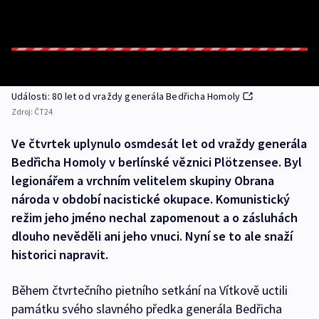
Události: 80 let od vraždy generála Bedřicha Homoly
Zdroj:
ČT24
Ve čtvrtek uplynulo osmdesát let od vraždy generála
Bedřicha Homoly v berlínské věznici Plötzensee. Byl
legionářem a vrchním velitelem skupiny Obrana
národa v období nacistické okupace. Komunistický
režim jeho jméno nechal zapomenout a o zásluhách
dlouho nevěděli ani jeho vnuci. Nyní se to ale snaží
historici napravit.
Během čtvrtečního pietního setkání na Vítkově uctili
památku svého slavného předka generála Bedřicha