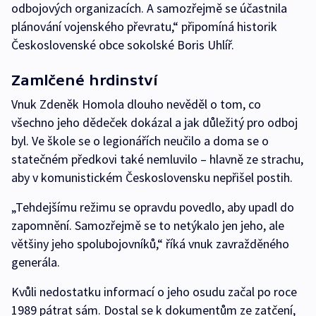
odbojových organizacích. A samozřejmě se účastnila
plánování vojenského převratu,“ připomíná historik
Československé obce sokolské Boris Uhlíř.
Zamlčené hrdinství
Vnuk Zdeněk Homola dlouho nevěděl o tom, co
všechno jeho dědeček dokázal a jak důležitý pro odboj
byl. Ve škole se o legionářích neučilo a doma se o
statečném předkovi také nemluvilo – hlavně ze strachu,
aby v komunistickém Československu nepřišel postih.
„Tehdejšímu režimu se opravdu povedlo, aby upadl do
zapomnění. Samozřejmě se to netýkalo jen jeho, ale
většiny jeho spolubojovníků,“ říká vnuk zavražděného
generála.
Kvůli nedostatku informací o jeho osudu začal po roce
1989 pátrat sám. Dostal se k dokumentům ze zatčení,