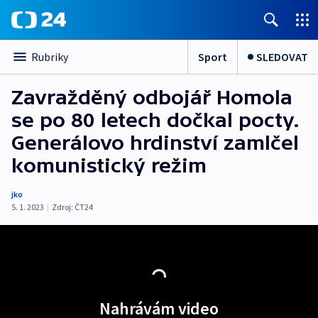
Sport
SLEDOVAT
Rubriky
Zavražděný odbojář Homola
se po 80 letech dočkal pocty.
Generálovo hrdinství zamlčel
komunistický režim
jko
5. 1. 2023
|
Zdroj:
ČT24
Nahrávám video