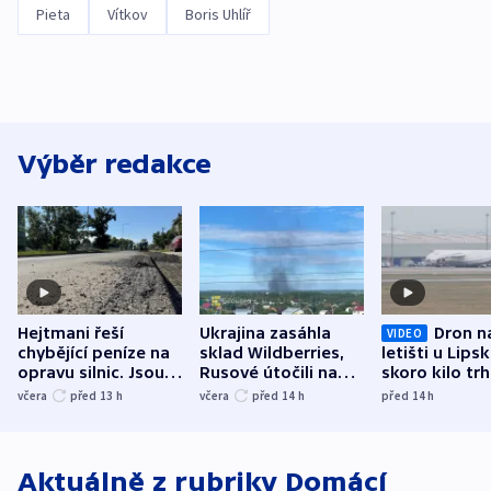
Pieta
Vítkov
Boris Uhlíř
Výběr redakce
Hejtmani řeší
Ukrajina zasáhla
Dron n
VIDEO
chybějící peníze na
sklad Wildberries,
letišti u Lips
opravu silnic. Jsou
Rusové útočili na
skoro kilo trh
nenárokové, namítá
trh, hasiče či
indicie ukazuj
včera
před 13
h
včera
před 14
h
před 14
h
ministerstvo
stadion
Rusko
Aktuálně z rubriky
Domácí