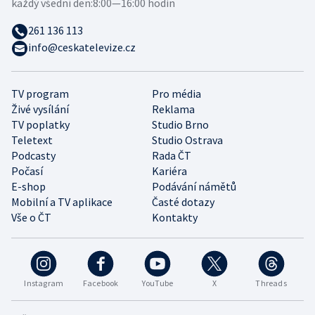
každý všední den:
8:00—16:00 hodin
261 136 113
info@ceskatelevize.cz
TV program
Pro média
Živé vysílání
Reklama
TV poplatky
Studio Brno
Teletext
Studio Ostrava
Podcasty
Rada ČT
Počasí
Kariéra
E-shop
Podávání námětů
Mobilní a TV aplikace
Časté dotazy
Vše o ČT
Kontakty
Instagram
Facebook
YouTube
X
Threads