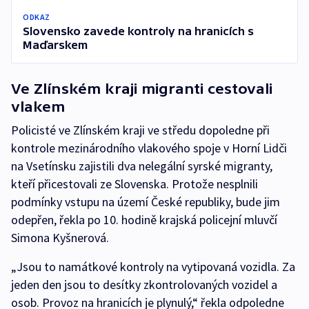
ODKAZ
Slovensko zavede kontroly na hranicích s
Maďarskem
Ve Zlínském kraji migranti cestovali
vlakem
Policisté ve Zlínském kraji ve středu dopoledne při
kontrole mezinárodního vlakového spoje v Horní Lidči
na Vsetínsku zajistili dva nelegální syrské migranty,
kteří přicestovali ze Slovenska. Protože nesplnili
podmínky vstupu na území České republiky, bude jim
odepřen, řekla po 10. hodině krajská policejní mluvčí
Simona Kyšnerová.
„Jsou to namátkové kontroly na vytipovaná vozidla. Za
jeden den jsou to desítky zkontrolovaných vozidel a
osob. Provoz na hranicích je plynulý,“ řekla odpoledne