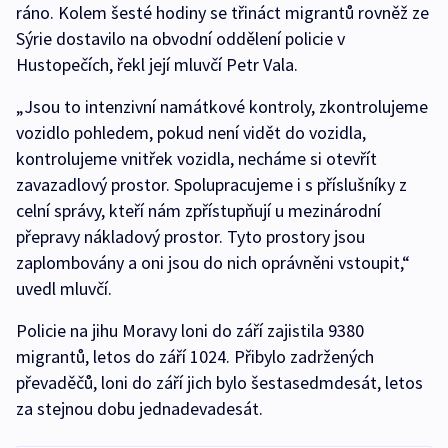
ráno. Kolem šesté hodiny se třináct migrantů rovněž ze
Sýrie dostavilo na obvodní oddělení policie v
Hustopečích, řekl její mluvčí Petr Vala.
„Jsou to intenzivní namátkové kontroly, zkontrolujeme
vozidlo pohledem, pokud není vidět do vozidla,
kontrolujeme vnitřek vozidla, necháme si otevřít
zavazadlový prostor. Spolupracujeme i s příslušníky z
celní správy, kteří nám zpřístupňují u mezinárodní
přepravy nákladový prostor. Tyto prostory jsou
zaplombovány a oni jsou do nich oprávněni vstoupit,“
uvedl mluvčí.
Policie na jihu Moravy loni do září zajistila 9380
migrantů, letos do září 1024. Přibylo zadržených
převaděčů, loni do září jich bylo šestasedmdesát, letos
za stejnou dobu jednadevadesát.