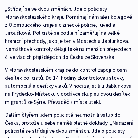
„Střídají se ve dvou směnách. Jde o policisty
Moravskoslezského kraje. Pomáhají nám ale i kolegové
z Olomouckého kraje a cizinecké policie,“ uvedla
Jiroušková. Policisté se podle ní zaměřují na velké
hraniční přechody, jako je ten v Mostech u Jablunkova.
Namátkové kontroly dělají také na menších přejezdech
či ve vlacích přijíždějících do Česka ze Slovenska.
V Moravskoslezském kraji se do kontrol zapojilo osm
desítek policistů. Do 14. hodiny zkontrolovali stovky
automobilů a desítky vlaků. V noci zajistili u Jablunkova
na Frýdecko-Místecku v dodávce skupinu dvou desítek
migrantů ze Sýrie. Převaděč z místa utekl.
Dalším čtyřem lidem policisté neumožnili vstup do
Česka, protože u sebe neměli platné doklady. „Nasazení
policisté se střídají ve dvou směnách. Jde o policisty