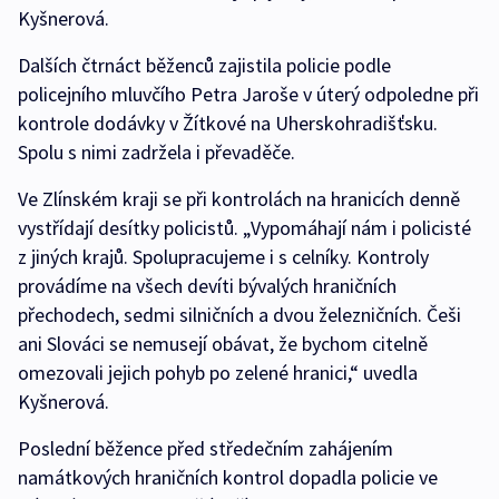
Kyšnerová.
Dalších čtrnáct běženců zajistila policie podle
policejního mluvčího Petra Jaroše v úterý odpoledne při
kontrole dodávky v Žítkové na Uherskohradišťsku.
Spolu s nimi zadržela i převaděče.
Ve Zlínském kraji se při kontrolách na hranicích denně
vystřídají desítky policistů. „Vypomáhají nám i policisté
z jiných krajů. Spolupracujeme i s celníky. Kontroly
provádíme na všech devíti bývalých hraničních
přechodech, sedmi silničních a dvou železničních. Češi
ani Slováci se nemusejí obávat, že bychom citelně
omezovali jejich pohyb po zelené hranici,“ uvedla
Kyšnerová.
Poslední běžence před středečním zahájením
namátkových hraničních kontrol dopadla policie ve