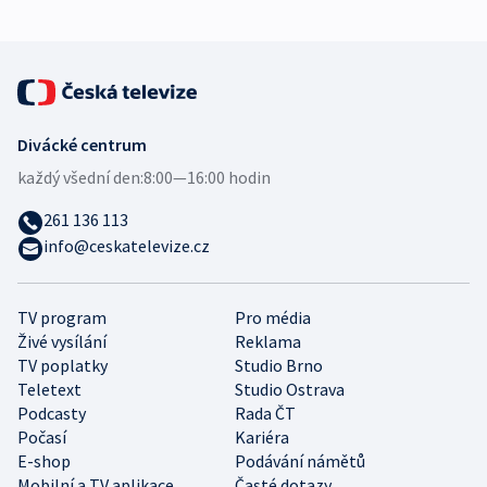
Divácké centrum
každý všední den:
8:00—16:00 hodin
261 136 113
info@ceskatelevize.cz
TV program
Pro média
Živé vysílání
Reklama
TV poplatky
Studio Brno
Teletext
Studio Ostrava
Podcasty
Rada ČT
Počasí
Kariéra
E-shop
Podávání námětů
Mobilní a TV aplikace
Časté dotazy