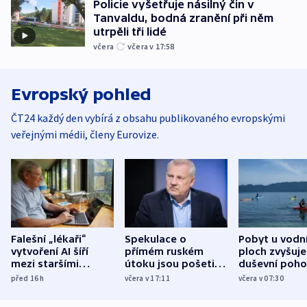
Policie vyšetřuje násilný čin v
Tanvaldu, bodná zranění při něm
utrpěli tři lidé
včera
včera v 17:58
Evropský pohled
ČT24 každý den vybírá z obsahu publikovaného evropskými
veřejnými médii, členy Eurovize.
Falešní „lékaři“
Spekulace o
Pobyt u vodn
vytvoření AI šíří
přímém ruském
ploch zvyšuje
mezi staršími
útoku jsou pošetilé,
duševní poho
Poláky nebezpečné
míní estonský
ukázala
před 16
h
včera v 17:11
včera v 07:30
zdravotní rady
bezpečnostní
mezinárodní 
expert