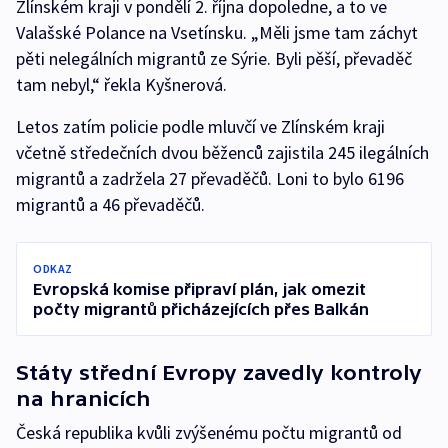
Zlínském kraji v pondělí 2. října dopoledne, a to ve
Valašské Polance na Vsetínsku. „Měli jsme tam záchyt
pěti nelegálních migrantů ze Sýrie. Byli pěší, převaděč
tam nebyl,“ řekla Kyšnerová.
Letos zatím policie podle mluvčí ve Zlínském kraji
včetně středečních dvou běženců zajistila 245 ilegálních
migrantů a zadržela 27 převaděčů. Loni to bylo 6196
migrantů a 46 převaděčů.
ODKAZ
Evropská komise připraví plán, jak omezit
počty migrantů přicházejících přes Balkán
Státy střední Evropy zavedly kontroly
na hranicích
Česká republika kvůli zvýšenému počtu migrantů od