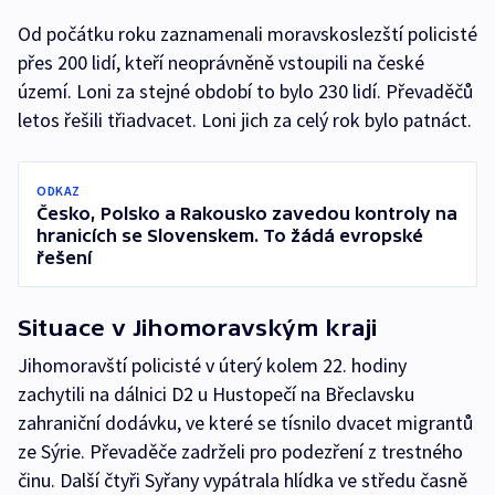
Od počátku roku zaznamenali moravskoslezští policisté
přes 200 lidí, kteří neoprávněně vstoupili na české
území. Loni za stejné období to bylo 230 lidí. Převaděčů
letos řešili třiadvacet. Loni jich za celý rok bylo patnáct.
ODKAZ
Česko, Polsko a Rakousko zavedou kontroly na
hranicích se Slovenskem. To žádá evropské
řešení
Situace v Jihomoravským kraji
Jihomoravští policisté v úterý kolem 22. hodiny
zachytili na dálnici D2 u Hustopečí na Břeclavsku
zahraniční dodávku, ve které se tísnilo dvacet migrantů
ze Sýrie. Převaděče zadrželi pro podezření z trestného
činu. Další čtyři Syřany vypátrala hlídka ve středu časně