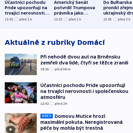
Účastníci pochodu
Americký Senát
Do Bulharska
Pride upozorňují na
potvrdil Trumpova
pronikl zřejm
trvající nerovnosti i
právníka jako
ukrajinský dr
společenskou
ministra
explodoval k
12:02
před 2
h
12:53
před 2
h
13:05
před 3
h
atmosféru
spravedlnosti
od plynovod
Aktuálně z rubriky
Domácí
Při nehodě dvou aut na Brněnsku
zemřeli dva lidé, čtyři se těžce zranili
19:16
před 58
m
Účastníci pochodu Pride upozorňují
na trvající nerovnosti i společenskou
atmosféru
12:02
před 2
h
Domovu Mutice hrozí
VIDEO
maximální pokuta. Neregistrovaná
péče by mohla být trestná