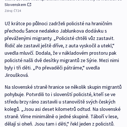
Slovenskem
Zdroj:
ČT24
Už krátce po půlnoci zadrželi policisté na hraničním
přechodu Šance nedaleko Jablunkova dodávku s
převáženými migranty. „Policisté chtěli vůz zastavit.
Řidič ale zastavil ještě dříve, z auta vyskočil a utekl,“
uvedla mluvčí. Dodala, že v nákladovém prostoru pak
policisté našli dvě desítky migrantů ze Sýrie. Mezi nimi
byly i tři děti. „Po převaděči pátráme,“ uvedla
Jiroušková.
Na slovenské straně hranice se několik skupin migrantů
pohybuje. Potvrdili to i slovenští policisté, kteří se ve
středu brzy ráno zastavili u stanoviště svých českých
kolegů. „Jsou asi deset kilometrů odtud. Na slovenské
straně. Víme minimálně o jedné skupině. Táboří v lese,
dělají si oheň. Jsou tam i děti,“ řekl jeden z policistů.