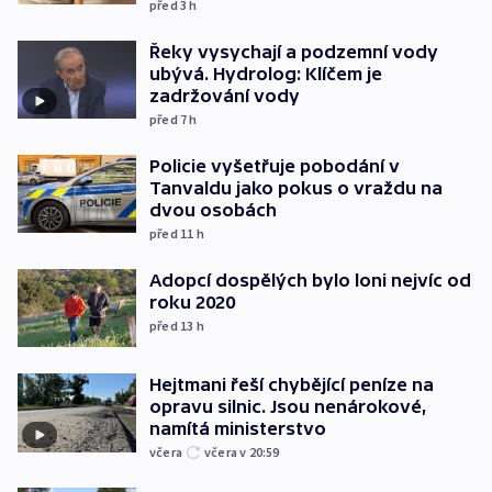
před 3
h
Řeky vysychají a podzemní vody
ubývá. Hydrolog: Klíčem je
zadržování vody
před 7
h
Policie vyšetřuje pobodání v
Tanvaldu jako pokus o vraždu na
dvou osobách
před 11
h
Adopcí dospělých bylo loni nejvíc od
roku 2020
před 13
h
Hejtmani řeší chybějící peníze na
opravu silnic. Jsou nenárokové,
namítá ministerstvo
včera
včera v 20:59