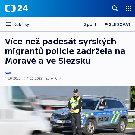
Sport
SLEDOVAT
Rubriky
Více než padesát syrských
migrantů policie zadržela na
Moravě a ve Slezsku
pov
4. 10. 2023
4. 10. 2023
|
Zdroj:
ČTK