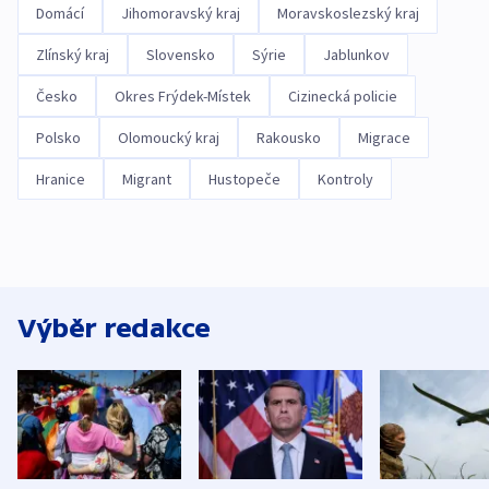
Domácí
Jihomoravský kraj
Moravskoslezský kraj
Zlínský kraj
Slovensko
Sýrie
Jablunkov
Česko
Okres Frýdek-Místek
Cizinecká policie
Polsko
Olomoucký kraj
Rakousko
Migrace
Hranice
Migrant
Hustopeče
Kontroly
Výběr redakce