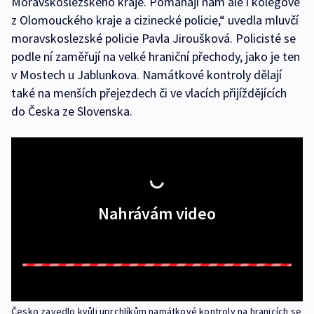
Moravskoslezského kraje. Pomáhají nám ale i kolegové
z Olomouckého kraje a cizinecké policie,“ uvedla mluvčí
moravskoslezské policie Pavla Jiroušková. Policisté se
podle ní zaměřují na velké hraniční přechody, jako je ten
v Mostech u Jablunkova. Namátkové kontroly dělají
také na menších přejezdech či ve vlacích přijíždějících
do Česka ze Slovenska.
Nahrávám video
Česko zavedlo kvůli uprchlíkům namátkové kontroly na hranicích se