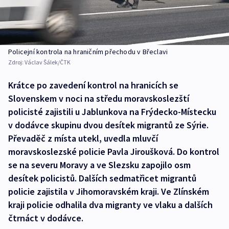
Policejní kontrola na hraničním přechodu v Břeclavi
Zdroj:
Václav Šálek/ČTK
Krátce po zavedení kontrol na hranicích se
Slovenskem v noci na středu moravskoslezští
policisté zajistili u Jablunkova na Frýdecko-Místecku
v dodávce skupinu dvou desítek migrantů ze Sýrie.
Převaděč z místa utekl, uvedla mluvčí
moravskoslezské policie Pavla Jiroušková. Do kontrol
se na severu Moravy a ve Slezsku zapojilo osm
desítek policistů. Dalších sedmatřicet migrantů
policie zajistila v Jihomoravském kraji. Ve Zlínském
kraji policie odhalila dva migranty ve vlaku a dalších
čtrnáct v dodávce.