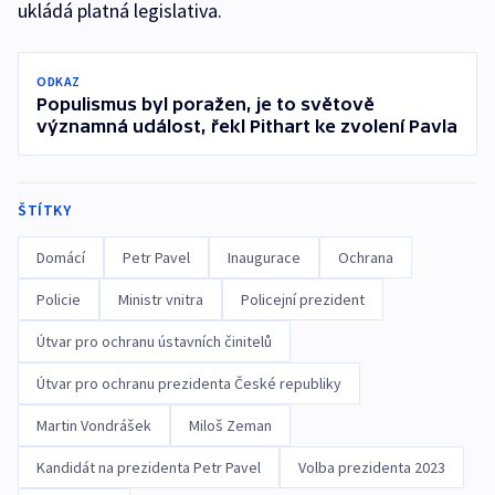
ukládá platná legislativa.
ODKAZ
Populismus byl poražen, je to světově
významná událost, řekl Pithart ke zvolení Pavla
ŠTÍTKY
Domácí
Petr Pavel
Inaugurace
Ochrana
Policie
Ministr vnitra
Policejní prezident
Útvar pro ochranu ústavních činitelů
Útvar pro ochranu prezidenta České republiky
Martin Vondrášek
Miloš Zeman
Kandidát na prezidenta Petr Pavel
Volba prezidenta 2023