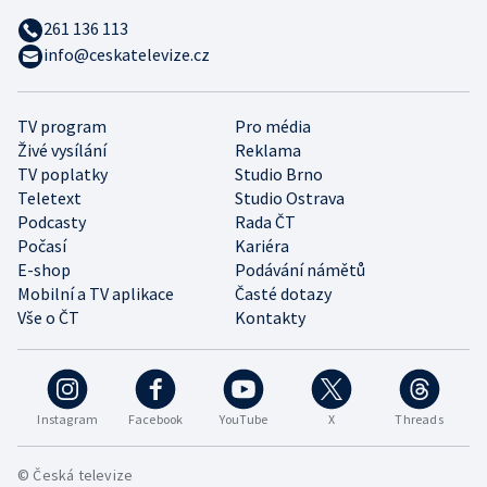
261 136 113
info@ceskatelevize.cz
TV program
Pro média
Živé vysílání
Reklama
TV poplatky
Studio Brno
Teletext
Studio Ostrava
Podcasty
Rada ČT
Počasí
Kariéra
E-shop
Podávání námětů
Mobilní a TV aplikace
Časté dotazy
Vše o ČT
Kontakty
Instagram
Facebook
YouTube
X
Threads
© Česká televize