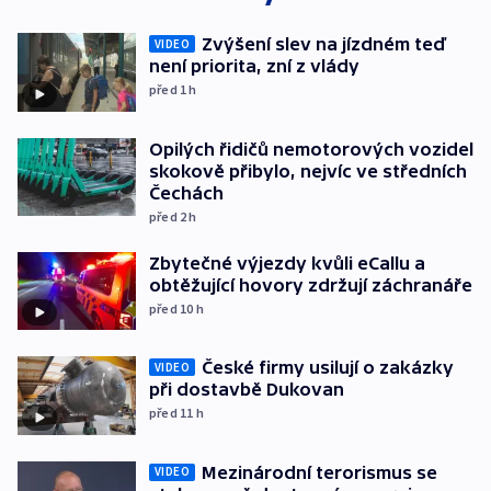
Zvýšení slev na jízdném teď
VIDEO
není priorita, zní z vlády
před 1
h
Opilých řidičů nemotorových vozidel
skokově přibylo, nejvíc ve středních
Čechách
před 2
h
Zbytečné výjezdy kvůli eCallu a
obtěžující hovory zdržují záchranáře
před 10
h
České firmy usilují o zakázky
VIDEO
při dostavbě Dukovan
před 11
h
Mezinárodní terorismus se
VIDEO