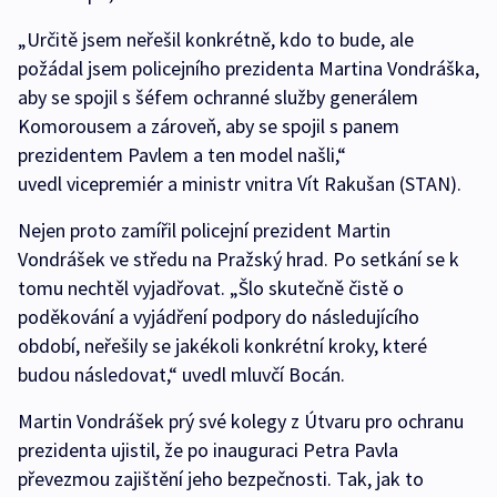
„Určitě jsem neřešil konkrétně, kdo to bude, ale
požádal jsem policejního prezidenta Martina Vondráška,
aby se spojil s šéfem ochranné služby generálem
Komorousem a zároveň, aby se spojil s panem
prezidentem Pavlem a ten model našli,“
uvedl vicepremiér a ministr vnitra Vít Rakušan (STAN).
Nejen proto zamířil policejní prezident Martin
Vondrášek ve středu na Pražský hrad. Po setkání se k
tomu nechtěl vyjadřovat. „Šlo skutečně čistě o
poděkování a vyjádření podpory do následujícího
období, neřešily se jakékoli konkrétní kroky, které
budou následovat,“ uvedl mluvčí Bocán.
Martin Vondrášek prý své kolegy z Útvaru pro ochranu
prezidenta ujistil, že po inauguraci Petra Pavla
převezmou zajištění jeho bezpečnosti. Tak, jak to