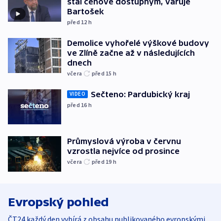
stal cenově dostupným, varuje
Bartošek
před 12
h
Demolice vyhořelé výškové budovy
ve Zlíně začne až v následujících
dnech
včera
před 15
h
Sečteno: Pardubický kraj
VIDEO
před 16
h
Průmyslová výroba v červnu
vzrostla nejvíce od prosince
včera
před 19
h
Evropský pohled
ČT24 každý den vybírá z obsahu publikovaného evropskými