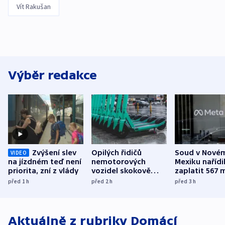
Vít Rakušan
Výběr redakce
Zvýšení slev
Opilých řidičů
Soud v Nové
VIDEO
na jízdném teď není
nemotorových
Mexiku nařídi
priorita, zní z vlády
vozidel skokově
zaplatit 567 
přibylo, nejvíc ve
dolarů kvůli 
před 1
h
před 2
h
před 3
h
středních Čechách
způsobené d
Aktuálně z rubriky
Domácí