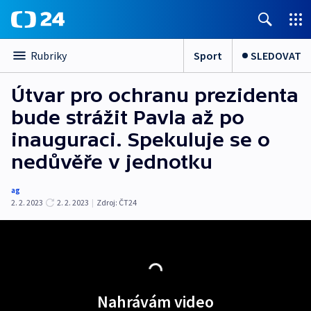
Sport
SLEDOVAT
Rubriky
Útvar pro ochranu prezidenta
bude strážit Pavla až po
inauguraci. Spekuluje se o
nedůvěře v jednotku
ag
2. 2. 2023
2. 2. 2023
|
Zdroj:
ČT24
Nahrávám video