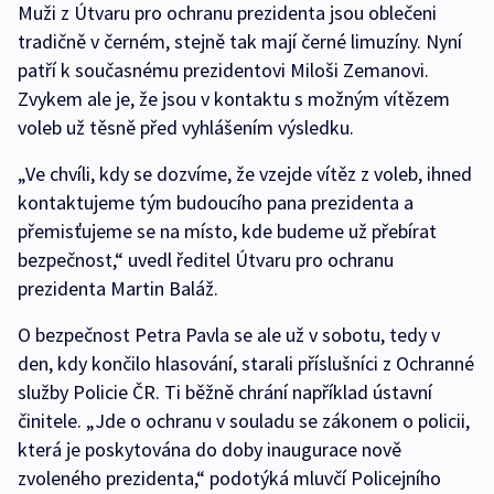
Muži z Útvaru pro ochranu prezidenta jsou oblečeni
tradičně v černém, stejně tak mají černé limuzíny. Nyní
patří k současnému prezidentovi Miloši Zemanovi.
Zvykem ale je, že jsou v kontaktu s možným vítězem
voleb už těsně před vyhlášením výsledku.
„Ve chvíli, kdy se dozvíme, že vzejde vítěz z voleb, ihned
kontaktujeme tým budoucího pana prezidenta a
přemisťujeme se na místo, kde budeme už přebírat
bezpečnost,“ uvedl ředitel Útvaru pro ochranu
prezidenta Martin Baláž.
O bezpečnost Petra Pavla se ale už v sobotu, tedy v
den, kdy končilo hlasování, starali příslušníci z Ochranné
služby Policie ČR. Ti běžně chrání například ústavní
činitele. „Jde o ochranu v souladu se zákonem o policii,
která je poskytována do doby inaugurace nově
zvoleného prezidenta,“ podotýká mluvčí Policejního