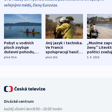
veřejnými médii, členy Eurovize.
Pobyt u vodních
Jiný jazyk i technika.
„Musíme zapo
ploch zvyšuje
Ve Francii
ženy.“ Litevšt
duševní pohodu,
spolupracují hasiči z
politici zvažuj
ukázala
různých zemí
dohodu o
před 35
m
před 16
h
5. 8. 2026
mezinárodní studie
demografii
Divácké centrum
každý všední den:
8:00—16:00 hodin