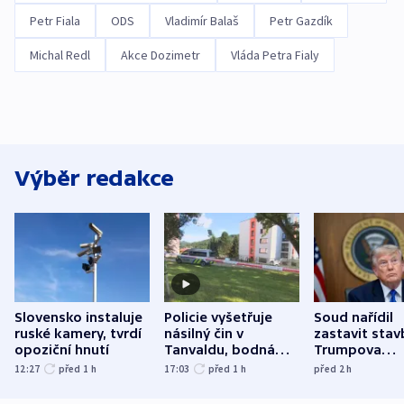
Petr Fiala
ODS
Vladimír Balaš
Petr Gazdík
Michal Redl
Akce Dozimetr
Vláda Petra Fialy
Výběr redakce
Slovensko instaluje
Policie vyšetřuje
Soud nařídil
ruské kamery, tvrdí
násilný čin v
zastavit stav
opoziční hnutí
Tanvaldu, bodná
Trumpova
zranění při něm
tanečního sá
12:27
před 1
h
17:03
před 1
h
před 2
h
utrpěli tři lidé