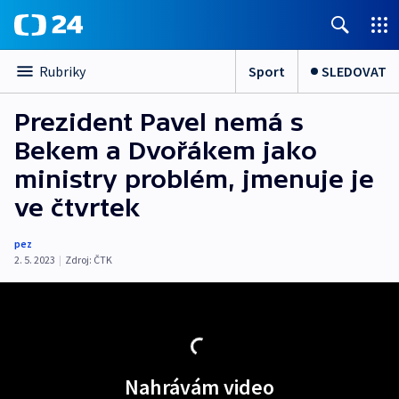
Sport
SLEDOVAT
Rubriky
Prezident Pavel nemá s
Bekem a Dvořákem jako
ministry problém, jmenuje je
ve čtvrtek
pez
2. 5. 2023
|
Zdroj:
ČTK
Nahrávám video