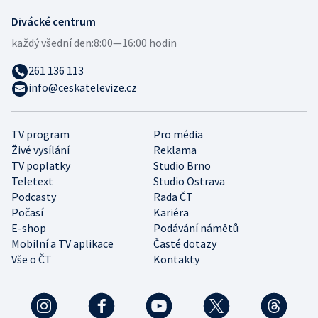
Divácké centrum
každý všední den:
8:00—16:00 hodin
261 136 113
info@ceskatelevize.cz
TV program
Pro média
Živé vysílání
Reklama
TV poplatky
Studio Brno
Teletext
Studio Ostrava
Podcasty
Rada ČT
Počasí
Kariéra
E-shop
Podávání námětů
Mobilní a TV aplikace
Časté dotazy
Vše o ČT
Kontakty