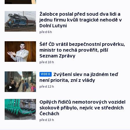
Žalobce poslal před soud dva lidi a
jednu firmu kvůli tragické nehodě v
Dolní Lutyni
před 6
h
Šéf ČD vrátil bezpečnostní prověrku,
ministr to nechá prověřit, píší
Seznam Zprávy
před 10
h
Zvýšení slev na jízdném teď
VIDEO
není priorita, zní z vlády
před 12
h
Opilých řidičů nemotorových vozidel
skokově přibylo, nejvíc ve středních
Čechách
před 13
h