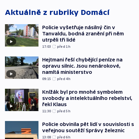
Aktuálně z rubriky
Domácí
Policie vyšetřuje násilný čin v
Tanvaldu, bodná zranění při něm
utrpěli tři lidé
17:03
před 1
h
Hejtmani řeší chybějící peníze na
opravu silnic. Jsou nenárokové,
namítá ministerstvo
09:15
před 4
h
Knížák byl pro mnohé symbolem
svobody a intelektuálního rebelství,
řekl Klaus
11:30
před 5
h
Policie obvinila pět lidí v souvislosti s
veřejnou soutěží Správy železnic
13:08
před 6
h