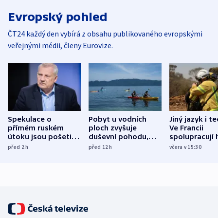
Evropský pohled
ČT24 každý den vybírá z obsahu publikovaného evropskými
veřejnými médii, členy Eurovize.
Spekulace o
Pobyt u vodních
Jiný jazyk i t
přímém ruském
ploch zvyšuje
Ve Francii
útoku jsou pošetilé,
duševní pohodu,
spolupracují h
míní estonský
ukázala
různých zemí
před 2
h
před 12
h
včera v 15:30
bezpečnostní
mezinárodní studie
expert