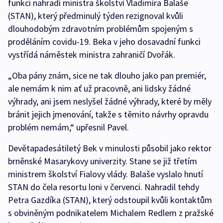
funkci nahradí ministra školství Vladimíra Balaše
(STAN), který předminulý týden rezignoval kvůli
dlouhodobým zdravotním problémům spojeným s
proděláním covidu-19. Beka v jeho dosavadní funkci
vystřídá náměstek ministra zahraničí Dvořák.
„Oba pány znám, sice ne tak dlouho jako pan premiér,
ale nemám k nim ať už pracovně, ani lidsky žádné
výhrady, ani jsem neslyšel žádné výhrady, které by měly
bránit jejich jmenování, takže s těmito návrhy opravdu
problém nemám,“ upřesnil Pavel.
Devětapadesátiletý Bek v minulosti působil jako rektor
brněnské Masarykovy univerzity. Stane se již třetím
ministrem školství Fialovy vlády. Balaše vyslalo hnutí
STAN do čela resortu loni v červenci. Nahradil tehdy
Petra Gazdíka (STAN), který odstoupil kvůli kontaktům
s obviněným podnikatelem Michalem Redlem z pražské