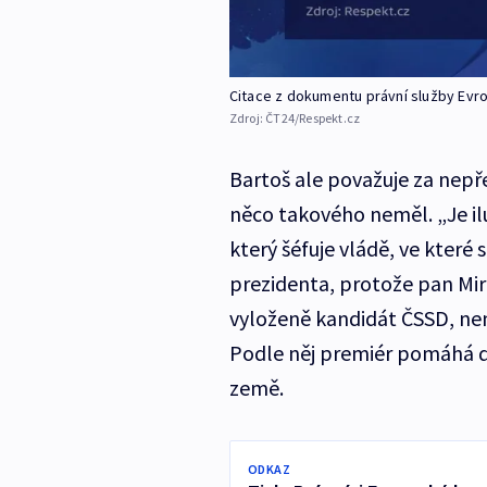
Citace z dokumentu právní služby Ev
Zdroj:
ČT24/Respekt.cz
Bartoš ale považuje za nepře
něco takového neměl. „Je il
který šéfuje vládě, ve které 
prezidenta, protože pan Mir
vyloženě kandidát ČSSD, nemá
Podle něj premiér pomáhá d
země.
ODKAZ