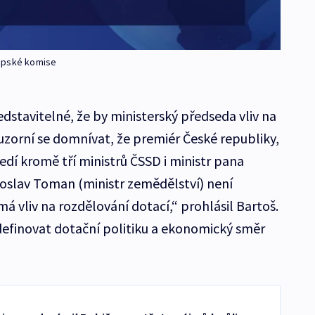
ropské komise
dstavitelné, že by ministerský předseda vliv na
uzorní se domnívat, že premiér České republiky,
sedí kromě tří ministrů ČSSD i ministr pana
oslav Toman (ministr zemědělství) není
 vliv na rozdělování dotací,“ prohlásil Bartoš.
efinovat dotační politiku a ekonomický směr