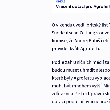
ODKAZ
Vracení dotací pro Agrofert
O víkendu uvedli britský li
Süddeutsche Zeitung s odvo
komise, že Andrej Babiš čelí
pravidel kvůli Agrofertu.
Podle zahraničních médií t
budou muset uhradit alespoň 
které byly Agrofertu vyplac
mohl být mnohem vyšší. Mini
zdůraznila, že text právní s
dotací podle ní nyní nehrozí