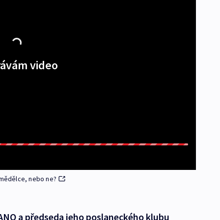
ávám video
zemědělce, nebo ne?
ANO a předseda jeho poslaneckého klubu