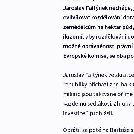
Jaroslav Faltýnek nechápe,
ovlivňovat rozdělování dota
zemědělcům na hektar půdy.
iluzorní, aby rozdělování d
možné oprávněnosti právní 
Evropské komise, se oba pol
Jaroslav Faltýnek ve zkratce
republiky přichází zhruba 30
miliard jsou takzvané přímé 
každému sedlákovi. Zhruba 10
investice,“ prohlásil.
Obrátil se poté na Bartoše s