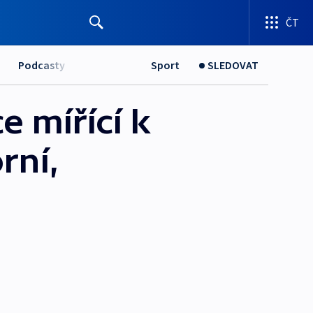
ČT
Podcasty
Sport
SLEDOVAT
 mířící k
rní,