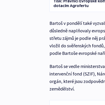
Tisk: Právníci Evropské kom
dotacím Agrofertu
Bartoš v pondělí také vyzval
důsledně naplňovaly evropské
střetu zájmů je podle něj pr
vložil do svěřenských fondů
podle Bartoše evropské naříz
Bartoš se vedle ministerstv
intervenční fond (SZIF), Nár
orgán, které jsou zodpovědn
zemědělství.