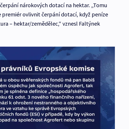
 čerpání nárokových dotací na hektar. „Tomu
premiér ovlivnit čerpání dotací, když peníze
tura – hektar/zemědělec,“ vznesl Faltýnek