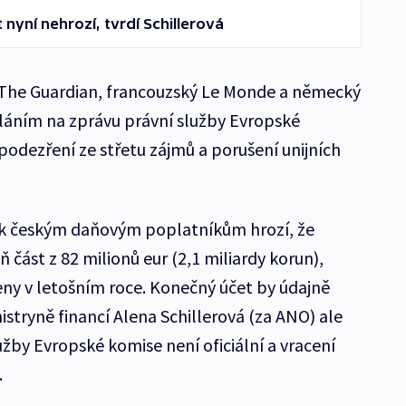
 nyní nehrozí, tvrdí Schillerová
st The Guardian, francouzský Le Monde a německý
láním na zprávu právní služby Evropské
 podezření ze střetu zájmů a porušení unijních
ak českým daňovým poplatníkům hrozí, že
část z 82 milionů eur (2,1 miliardy korun),
eny v letošním roce. Konečný účet by údajně
stryně financí Alena Schillerová (za ANO) ale
lužby Evropské komise není oficiální a vracení
.