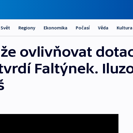
Svět
Regiony
Ekonomika
Počasí
Věda
Kultura
e ovlivňovat dotace
rdí Faltýnek. Iluzo
š