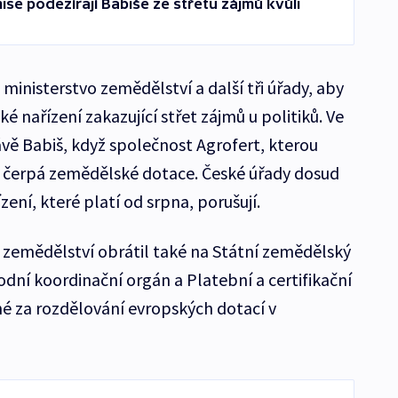
ise podezírají Babiše ze střetu zájmů kvůli
 ministerstvo zemědělství a další tři úřady, aby
 nařízení zakazující střet zájmů u politiků. Ve
ávě Babiš, když společnost Agrofert, kterou
, čerpá zemědělské dotace. České úřady dosud
ení, které platí od srpna, porušují.
a zemědělství obrátil také na Státní zemědělský
odní koordinační orgán a Platební a certifikační
é za rozdělování evropských dotací v