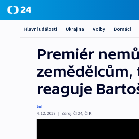
Hlavní události
Ukrajina
Volby
Domácí
Premiér nemůž
zemědělcům, tv
reaguje Barto
kul
4. 12. 2018
|
Zdroj:
ČT24
,
ČTK