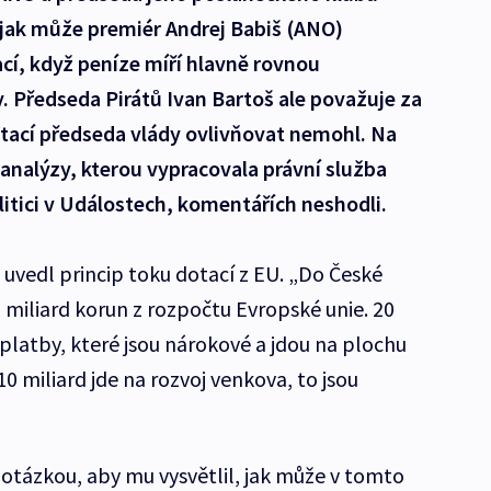
 jak může premiér Andrej Babiš (ANO)
cí, když peníze míří hlavně rovnou
 Předseda Pirátů Ivan Bartoš ale považuje za
otací předseda vlády ovlivňovat nemohl. Na
analýzy, kterou vypracovala právní služba
itici v Událostech, komentářích neshodli.
 uvedl princip toku dotací z EU. „Do České
 miliard korun z rozpočtu Evropské unie. 20
platby, které jsou nárokové a jdou na plochu
 miliard jde na rozvoj venkova, to jsou
 otázkou, aby mu vysvětlil, jak může v tomto