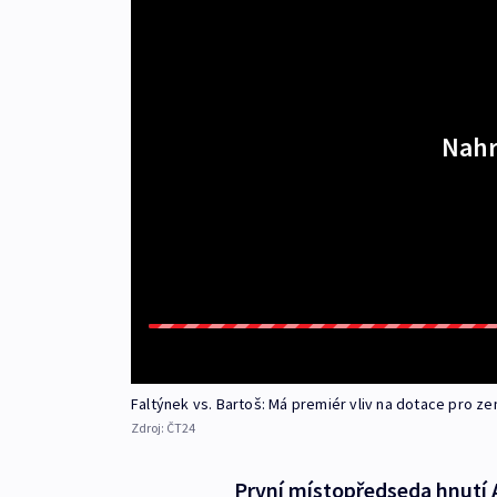
Nahr
Faltýnek vs. Bartoš: Má premiér vliv na dotace pro 
Zdroj:
ČT24
První místopředseda hnutí 