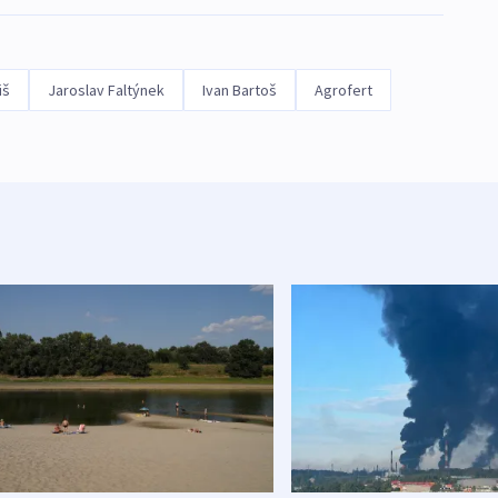
iš
Jaroslav Faltýnek
Ivan Bartoš
Agrofert