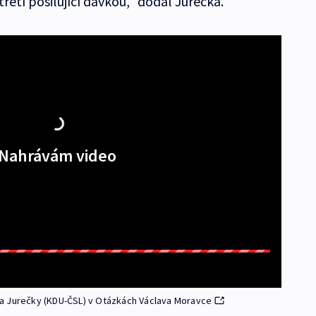
řetí posilující dávkou,“ dodal Jurečka.
Nahrávám video
a Jurečky (KDU-ČSL) v Otázkách Václava Moravce