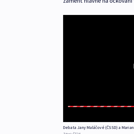
zaměřit hlavně na očkování t
Debata Jany Maláčové (ČSSD) a Marian
Zdroj:
ČT24