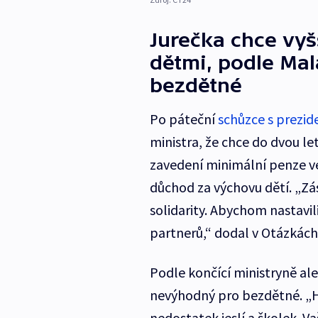
Jurečka chce vyšš
dětmi, podle Ma
bezdětné
Po páteční
schůzce s prez
ministra, že chce do dvou le
zavedení minimální penze ve 
důchod za výchovu dětí. „Zá
solidarity. Abychom nastavi
partnerů,“ dodal v Otázkác
Podle končící ministryně al
nevýhodný pro bezdětné. „
nedostatek jeslí a školek. V