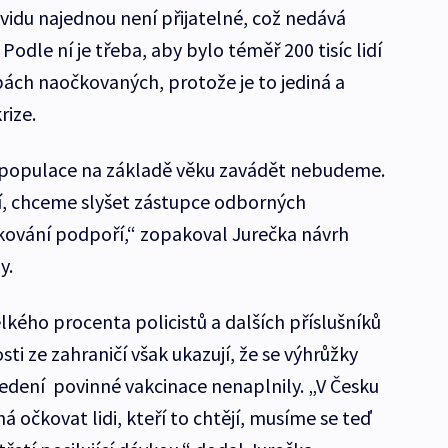
ovidu najednou není přijatelné, což nedává
odle ní je třeba, aby bylo téměř 200 tisíc lidí
žbách naočkovaných, protože je to jediná a
rize.
 populace na základě věku zavádět nebudeme.
í, chceme slyšet zástupce odborných
čkování podpoří,“ zopakoval Jurečka návrh
y.
kého procenta policistů a dalších příslušníků
ti ze zahraničí však ukazují, že se výhrůžky
ení povinné vakcinace nenaplnily. „V Česku
íhá očkovat lidi, kteří to chtějí, musíme se teď