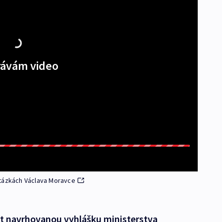
ávám video
Otázkách Václava Moravce
šit navrhovanou vyhlášku ministerstva