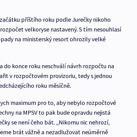
začátku příštího roku podle Jurečky nikoho
 rozpočet velkoryse nastavený. S tím nesouhlasí
pady na ministerský resort ohrozily velké
do konce roku neschválí návrh rozpočtu na
ařit v rozpočtovém provizoriu, tedy s jednou
edcházejícího roku měsíčně.
a bych maximum pro to, aby nebylo rozpočtové
šechny na MPSV to pak bude opravdu nejistá
ečky se není čeho bát. „Nikomu nic nehrozí,
deme brát vážně a nezadlužovat neúměrně