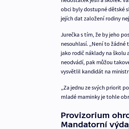
obci byly dostupné dětské s
jejích dat založení rodiny ne
Jurečka s tím, že by jeho p
nesouhlasí. „Není to žádné tr
jako rodič náklady na školu a
neodvádí, pak můžou takové
vysvětlil kandidát na minist
„Za jednu ze svých priorit p
mladé maminky je tohle obr
Provizorium ohro
Mandatorní výda