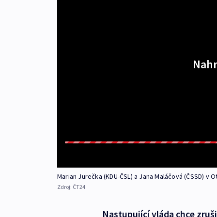
Nahr
Marian Jurečka (KDU-ČSL) a Jana Maláčová (ČSSD) v 
Zdroj:
ČT24
Nastupující vláda chce zru