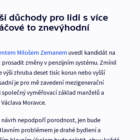
í důchody pro lidi s více
láčové to znevýhodní
identem Milošem Zemanem
uvedl kandidát na
t prosadit změny v penzijním systému. Zmínil
výši zhruba deset tisíc korun nebo vyšší
sadní je pro mě zavedení mezigenerační
li společný vyměřovací základ manželů a
h Václava Moravce.
e návrh nepodpoří porodnost, jen bude
Hlavním problémem je drahé bydlení a
aším hlavním úkolem bude zajistit, aby v každé