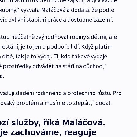
kupiny,“ vyzvala Maláčová a dodala, že podle
jvíc ovlivní stabilní práce a dostupné zázemí.
ostup neúčelně zvýhodňoval rodiny s dětmi, ale
estání, je to jen o podpoře lidí. Když platím
 dítě, tak je to výdaj. Ti, kdo takové výdaje
 prostředky odvádět na stáří na důchod,“
ra.
ovažuji sladění rodinného a profesního růstu. Pro
ovský problém a musíme to zlepšit,“ dodal.
zí služby, říká Maláčová.
je zachováme, reaguje