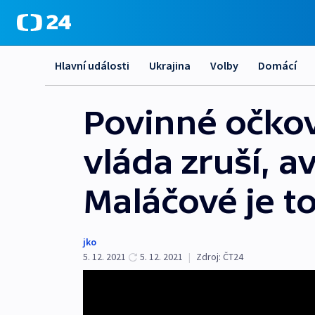
Hlavní události
Ukrajina
Volby
Domácí
Povinné očková
vláda zruší, a
Maláčové je t
jko
5. 12. 2021
5. 12. 2021
|
Zdroj:
ČT24