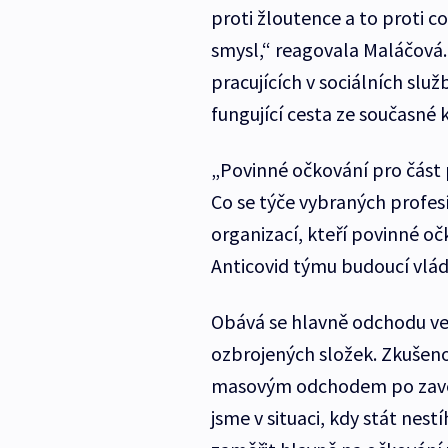
proti žloutence a to proti c
smysl,“ reagovala Maláčová. P
pracujících v sociálních slu
fungující cesta ze současné k
„Povinné očkování pro část
Co se týče vybraných profes
organizací, kteří povinné o
Anticovid týmu budoucí vlád
Obává se hlavně odchodu vel
ozbrojených složek. Zkušenos
masovým odchodem po zaved
jsme v situaci, kdy stát nest