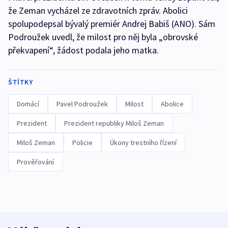
že Zeman vycházel ze zdravotních zpráv. Abolici
spolupodepsal bývalý premiér Andrej Babiš (ANO). Sám
Podroužek uvedl, že milost pro něj byla „obrovské
překvapení“, žádost podala jeho matka.
ŠTÍTKY
Domácí
Pavel Podroužek
Milost
Abolice
Prezident
Prezident republiky Miloš Zeman
Miloš Zeman
Policie
Úkony trestního řízení
Prověřování