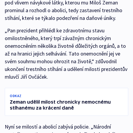
pod vlivem návykové látky, kterou mu Miloš Zeman
prominul a rozhodl o abolici, tedy zastavení trestního
stíhání, které se týkalo podezření na daňové úniky.
„Pan prezident přihlédl ke zdravotnímu stavu
omilostněného, který trpí závažným chronickým
onemocněním několika životně důležitých orgánů, a to
až na hranici jejich selhávání. Tato onemocnění jej ve
svém souhrnu mohou ohrozit na životě,“ zdůvodnil
ukončení trestního stíhání a udělení milosti prezidentův
mluvčí Jiří Ovčáček.
ODKAZ
Zeman udělil milost chronicky nemocnému
stíhanému za krácení daně
Nyní se milostí a abolicí zabývá policie. „Národní