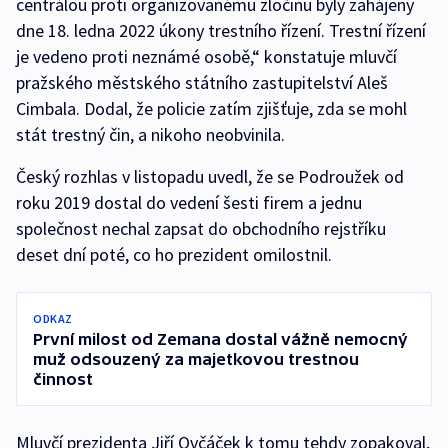
centrálou proti organizovanému zločinu byly zahájeny
dne 18. ledna 2022 úkony trestního řízení. Trestní řízení
je vedeno proti neznámé osobě,“ konstatuje mluvčí
pražského městského státního zastupitelství Aleš
Cimbala. Dodal, že policie zatím zjišťuje, zda se mohl
stát trestný čin, a nikoho neobvinila.
Český rozhlas v listopadu uvedl, že se Podroužek od
roku 2019 dostal do vedení šesti firem a jednu
společnost nechal zapsat do obchodního rejstříku
deset dní poté, co ho prezident omilostnil.
ODKAZ
První milost od Zemana dostal vážně nemocný
muž odsouzený za majetkovou trestnou
činnost
Mluvčí prezidenta Jiří Ovčáček k tomu tehdy zopakoval,