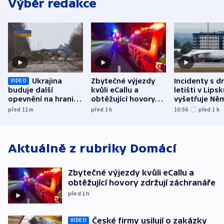
Výběr redakce
Ukrajina
Zbytečné výjezdy
Incidenty s d
VIDEO
buduje další
kvůli eCallu a
letišti v Lips
opevnění na hranici
obtěžující hovory
vyšetřuje Ně
s Běloruskem
zdržují záchranáře
jako úmyslný
před 12
m
před 1
h
10:56
před 1
h
o způsobení
exploze
Aktuálně z rubriky
Domácí
Zbytečné výjezdy kvůli eCallu a
obtěžující hovory zdržují záchranáře
před 1
h
České firmy usilují o zakázky
VIDEO