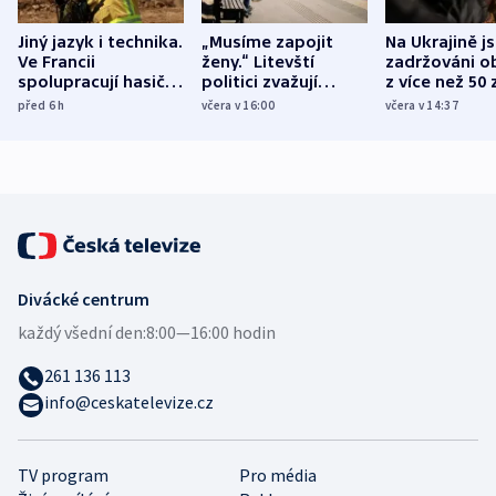
Jiný jazyk i technika.
„Musíme zapojit
Na Ukrajině j
Ve Francii
ženy.“ Litevští
zadržováni o
spolupracují hasiči z
politici zvažují
z více než 50 
různých zemí
dohodu o
Bojovali na s
před 6
h
včera v 16:00
včera v 14:37
demografii
Ruska
Divácké centrum
každý všední den:
8:00—16:00 hodin
261 136 113
info@ceskatelevize.cz
TV program
Pro média