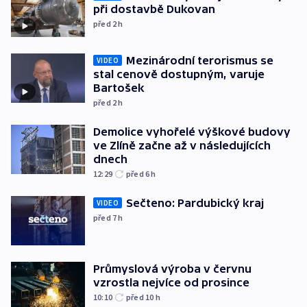
při dostavbě Dukovan
před 2
h
Mezinárodní terorismus se
VIDEO
stal cenově dostupným, varuje
Bartošek
před 2
h
Demolice vyhořelé výškové budovy
ve Zlíně začne až v následujících
dnech
12:29
před 6
h
Sečteno: Pardubický kraj
VIDEO
před 7
h
Průmyslová výroba v červnu
vzrostla nejvíce od prosince
10:10
před 10
h