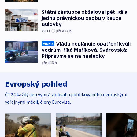
Státní zástupce obžaloval pět lidí a
jednu právnickou osobu v kauze
Bulovky
06:11
před 10
h
Vláda neplánuje opatření kvůli
VIDEO
vedrům, říká Maříková. Svárovská:
Připravme se na následky
před 13
h
Evropský pohled
ČT24 každý den vybírá z obsahu publikovaného evropskými
veřejnými médii, členy Eurovize.