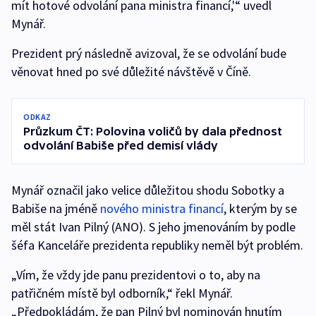
mít hotové odvolání pana ministra financí,'“ uvedl
Mynář.
Prezident prý následně avizoval, že se odvolání bude
věnovat hned po své důležité návštěvě v Číně.
ODKAZ
Průzkum ČT: Polovina voličů by dala přednost
odvolání Babiše před demisí vlády
Mynář označil jako velice důležitou shodu Sobotky a
Babiše na jméně
nového ministra financí
, kterým by se
měl stát Ivan Pilný (ANO). S jeho jmenováním by podle
šéfa Kanceláře prezidenta republiky neměl být problém.
„Vím, že vždy jde panu prezidentovi o to, aby na
patřičném místě byl odborník,“ řekl Mynář.
„Předpokládám, že pan Pilný byl nominován hnutím