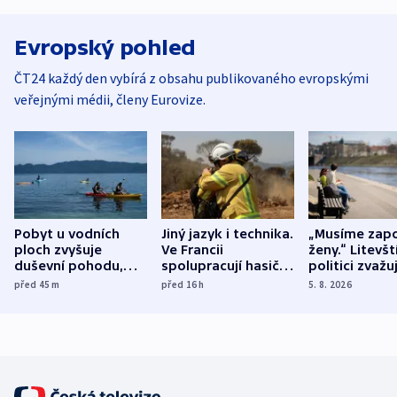
Evropský pohled
ČT24 každý den vybírá z obsahu publikovaného evropskými
veřejnými médii, členy Eurovize.
Pobyt u vodních
Jiný jazyk i technika.
„Musíme zapo
ploch zvyšuje
Ve Francii
ženy.“ Litevšt
duševní pohodu,
spolupracují hasiči z
politici zvažuj
ukázala
různých zemí
dohodu o
před 45
m
před 16
h
5. 8. 2026
mezinárodní studie
demografii