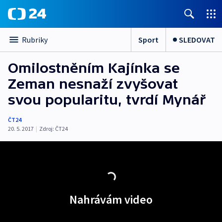
Sport
SLEDOVAT
Rubriky
Omilostněním Kajínka se
Zeman nesnaží zvyšovat
svou popularitu, tvrdí Mynář
ČT24
20. 5. 2017
|
Zdroj:
ČT24
Nahrávám video