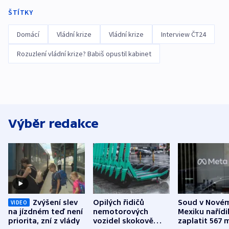
ŠTÍTKY
Domácí
Vládní krize
Vládní krize
Interview ČT24
Rozuzlení vládní krize? Babiš opustil kabinet
Výběr redakce
Zvýšení slev
Opilých řidičů
Soud v Nové
VIDEO
na jízdném teď není
nemotorových
Mexiku nařídi
priorita, zní z vlády
vozidel skokově
zaplatit 567 