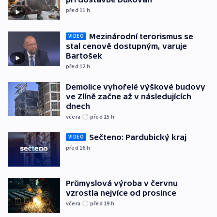
před 11
h
Mezinárodní terorismus se
VIDEO
stal cenově dostupným, varuje
Bartošek
před 12
h
Demolice vyhořelé výškové budovy
ve Zlíně začne až v následujících
dnech
včera
před 15
h
Sečteno: Pardubický kraj
VIDEO
před 16
h
Průmyslová výroba v červnu
vzrostla nejvíce od prosince
včera
před 19
h