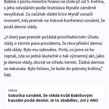
Babiše z postu ministra financí na stole již od 5. května,
s jeho odvoláním podle Vratislava Mynáře záměrně
nevyčkával. Za začátek vládní krize Mynář označil
moment, kdy premiér na tiskové konferenci oznámil, že
podá demisi vlády.
„V úterý pan premiér požádal prostřednictvím Úřadu
vlády o termín pana prezidenta, že chce přinést demisi
celé vlády. Bylo mu vyhověno. Poté, co jsme se ho
zeptali, zda se jedná skutečně o tak významný akt, jako
je demise vlády, dostal ve středu termín. Žádná demise
se nekonala. Bylo řečeno, že bude do poloviny května,“
řekl.
ODKAZ
Sobotka oznámil, že vláda kvůli Babišovým
kauzám podá demisi. Je to zbabělec, zní z ANO