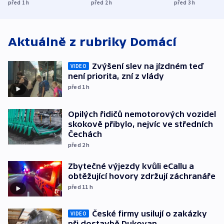
přibylo, nejvíc ve
dolarů kvůli 
před 1
h
před 2
h
před 3
h
středních Čechách
způsobené d
Aktuálně z rubriky
Domácí
Zvýšení slev na jízdném teď
VIDEO
není priorita, zní z vlády
před 1
h
Opilých řidičů nemotorových vozidel
skokově přibylo, nejvíc ve středních
Čechách
před 2
h
Zbytečné výjezdy kvůli eCallu a
obtěžující hovory zdržují záchranáře
před 11
h
České firmy usilují o zakázky
VIDEO
při dostavbě Dukovan