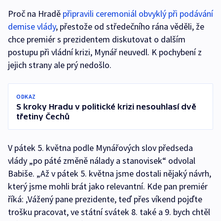
Proč na Hradě
připravili ceremoniál obvyklý při podávání
demise vlády
, přestože od středečního rána věděli, že
chce premiér s prezidentem diskutovat o dalším
postupu při vládní krizi, Mynář neuvedl. K pochybení z
jejich strany ale prý nedošlo.
ODKAZ
S kroky Hradu v politické krizi nesouhlasí dvě
třetiny Čechů
V pátek 5. května podle Mynářových slov předseda
vlády „po páté změně nálady a stanovisek“ odvolal
Babiše. „Až v pátek 5. května jsme dostali nějaký návrh,
který jsme mohli brát jako relevantní. Kde pan premiér
říká: ‚Vážený pane prezidente, teď přes víkend pojďte
trošku pracovat, ve státní svátek 8. také a 9. bych chtěl