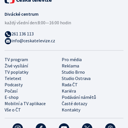
Divácké centrum
každý všední den:
8:00—16:00 hodin
261 136 113
info@ceskatelevize.cz
TV program
Pro média
Živé vysílání
Reklama
TV poplatky
Studio Brno
Teletext
Studio Ostrava
Podcasty
Rada ČT
Počasí
Kariéra
E-shop
Podávání námětů
Mobilní a TV aplikace
Časté dotazy
Vše o ČT
Kontakty