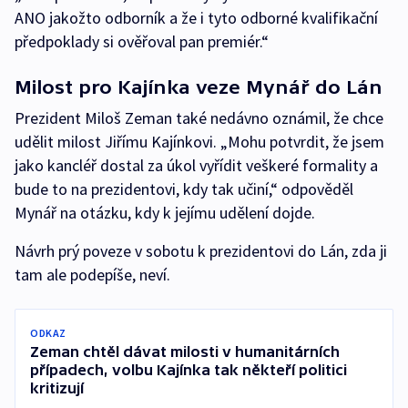
ANO jakožto odborník a že i tyto odborné kvalifikační
předpoklady si ověřoval pan premiér.“
Milost pro Kajínka veze Mynář do Lán
Prezident Miloš Zeman také nedávno oznámil, že chce
udělit milost Jiřímu Kajínkovi. „Mohu potvrdit, že jsem
jako kancléř dostal za úkol vyřídit veškeré formality a
bude to na prezidentovi, kdy tak učiní,“ odpověděl
Mynář na otázku, kdy k jejímu udělení dojde.
Návrh prý poveze v sobotu k prezidentovi do Lán, zda ji
tam ale podepíše, neví.
ODKAZ
Zeman chtěl dávat milosti v humanitárních
případech, volbu Kajínka tak někteří politici
kritizují